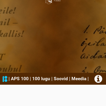
Keel
|
APS 100
|
100 lugu
|
Soovid
|
Meedia
|