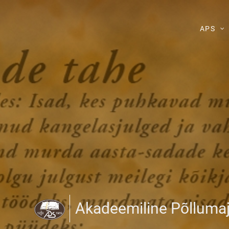
APS
Akadeemiline Põlluma