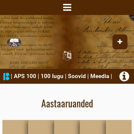
|
APS 100
|
100 lugu
|
Soovid
|
Meedia
|
Aastaaruanded