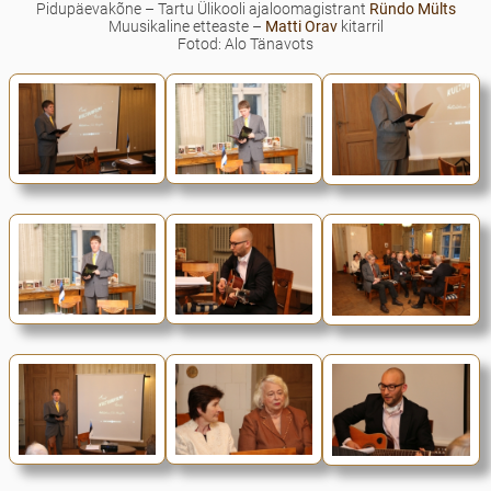
Pidupäevakõne – Tartu Ülikooli ajaloomagistrant
Ründo Mülts
Muusikaline etteaste –
Matti Orav
kitarril
Fotod: Alo Tänavots