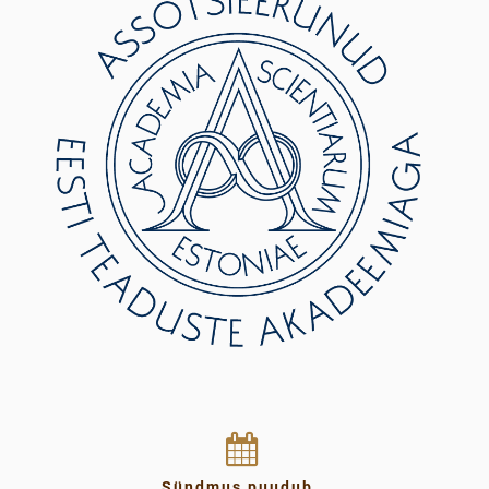
Sündmus puudub