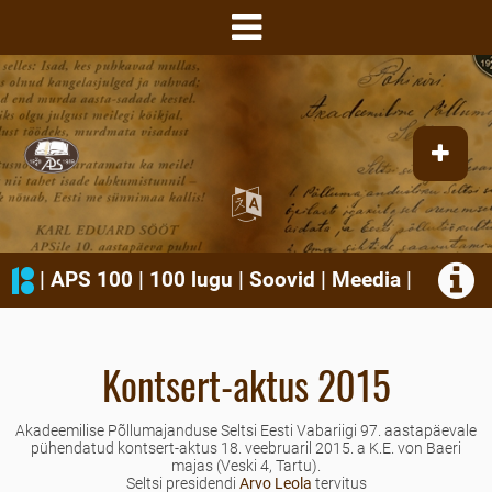
|
APS 100
|
100 lugu
|
Soovid
|
Meedia
|
Kontsert-aktus 2015
Akadeemilise Põllumajanduse Seltsi Eesti Vabariigi 97. aastapäevale
pühendatud kontsert-aktus 18. veebruaril 2015. a K.E. von Baeri
majas (Veski 4, Tartu).
Seltsi presidendi
Arvo Leola
tervitus