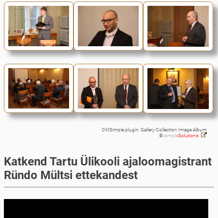
CMSimple plugin: Gallery Collection Image Album
©
simple
Solutions
Katkend Tartu Ülikooli ajaloomagistrant
Ründo Mültsi ettekandest