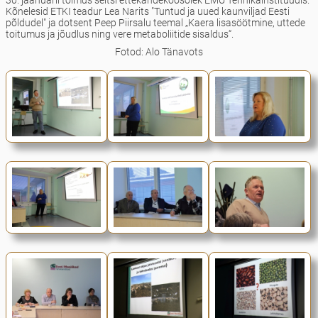
30. jaanuaril toimus seltsi ettekandekoosolek EMÜ Tehnikainstituudis.
Kõnelesid ETKI teadur Lea Narits "Tuntud ja uued kaunviljad Eesti
põldudel" ja dotsent Peep Piirsalu teemal „Kaera lisasöötmine, uttede
toitumus ja jõudlus ning vere metaboliitide sisaldus“.
Fotod: Alo Tänavots