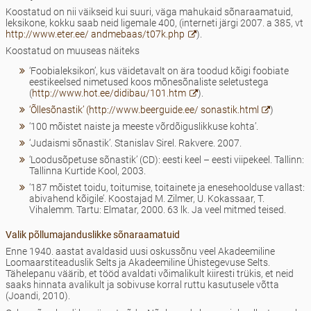
Koostatud on nii väikseid kui suuri, väga mahukaid sõnaraamatuid,
leksikone, kokku saab neid ligemale 400, (interneti järgi 2007. a 385, vt
http://www.eter.ee/ andmebaas/t07k.php
).
Koostatud on muuseas näiteks
‘Foobialeksikon’, kus väidetavalt on ära toodud kõigi foobiate
eestikeelsed nimetused koos mõnesõnaliste seletustega
(
http://www.hot.ee/didibau/101.htm
).
‘Õllesõnastik’ (http://www.beerguide.ee/ sonastik.html
)
‘100 mõistet naiste ja meeste võrdõiguslikkuse kohta’.
‘Judaismi sõnastik’. Stanislav Sirel. Rakvere. 2007.
‘Loodusõpetuse sõnastik’ (CD): eesti keel – eesti viipekeel. Tallinn:
Tallinna Kurtide Kool, 2003.
‘187 mõistet toidu, toitumise, toitainete ja enesehoolduse vallast:
abivahend kõigile’. Koostajad M. Zilmer, U. Kokassaar, T.
Vihalemm. Tartu: Elmatar, 2000. 63 lk. Ja veel mitmed teised.
Valik põllumajanduslikke sõnaraamatuid
Enne 1940. aastat avaldasid uusi oskussõnu veel Akadeemiline
Loomaarstiteaduslik Selts ja Akadeemiline Ühistegevuse Selts.
Tähelepanu väärib, et tööd avaldati võimalikult kiiresti trükis, et neid
saaks hinnata avalikult ja sobivuse korral ruttu kasutusele võtta
(Joandi, 2010).