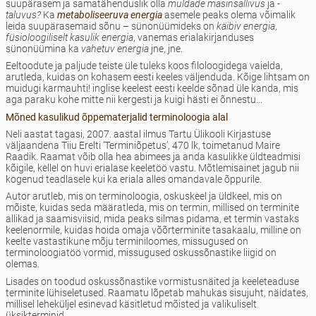
suupärasem ja samatähenduslik olla
muldade masinsallivus
ja
-
taluvus?
Ka
metaboliseeruva energia
asemele peaks olema võimalik
leida suupärasemaid sõnu – sünonüümideks on
käibiv energia
,
füsioloogiliselt kasulik energia
, vanemas erialakirjanduses
sünonüümina ka
vahetuv energia
jne, jne.
Eeltoodute ja paljude teiste üle tuleks koos filoloogidega vaielda,
arutleda, kuidas on kohasem eesti keeles väljenduda. Kõige lihtsam on
muidugi karmauhti! inglise keelest eesti keelde sõnad üle kanda, mis
aga paraku kohe mitte nii kergesti ja kuigi hästi ei õnnestu...
Mõned kasulikud õppematerjalid terminoloogia alal
Neli aastat tagasi, 2007. aastal ilmus Tartu Ülikooli Kirjastuse
väljaandena Tiiu Erelti ‘Terminiõpetus’, 470 lk, toimetanud Maire
Raadik. Raamat võib olla hea abimees ja anda kasulikke üldteadmisi
kõigile, kellel on huvi erialase keeletöö vastu. Mõtlemisainet jagub nii
kogenud teadlasele kui ka eriala alles omandavale õppurile.
Autor arutleb, mis on terminoloogia, oskuskeel ja üldkeel, mis on
mõiste, kuidas seda määratleda, mis on termin, millised on terminite
allikad ja saamisviisid, mida peaks silmas pidama, et termin vastaks
keelenormile, kuidas hoida omaja võõrterminite tasakaalu, milline on
keelte vastastikune mõju terminiloomes, missugused on
terminoloogiatöö vormid, missugused oskussõnastike liigid on
olemas.
Lisades on toodud oskussõnastike vormistusnäited ja keeleteaduse
terminite lühiseletused. Raamatu lõpetab mahukas sisujuht, näidates,
millisel leheküljel esinevad käsitletud mõisted ja valikuliselt
üksikterminid.