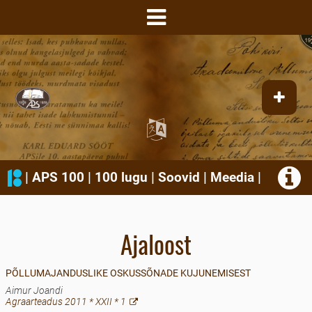
|
APS 100
|
100 lugu
|
Soovid
|
Meedia
|
Ajaloost
PÕLLUMAJANDUSLIKE OSKUSSÕNADE KUJUNEMISEST
Aimur Joandi
Agraarteadus 2011 * XXII * 1