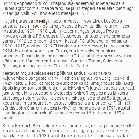
Bonnis Poppelsdorfi Põllumajandusakadeemias, lõpetades selle
juures agronoomia, maaparanduse ja ühistegevuse erialad
cand. agr.
kraadiga, valiti Põllutöölehe toimetajaks 1914.
Palju kirjutas
Jaan Mägi
(1883 Tarvastu–1939 Elva), kes õppis
aastatel 1904–1907 põllumajandust ja keemiat Riia Polütehnilises
Instituudis, 1907–1910 Ljublini kubermangus (praegu Poola)
Novoaleksandria Põllundusja Metsandusinstituudis ning omandas
samas 1912 agronoomi diplomi, kutsuti Põllutöölehe toimetajaks
1910–1915, aastast 1919 TÜ erakorraline professor, kaitses samas
1924 doktoritöö ’Angeli kari Eestis, eriti tema eksterjöörilised
omadused’, mida loetakse esimeseks TÜ-s kaitstud loomakasvatuse
väitekirjaks, täiendas end korduvalt Soomes, Taanis, Saksamaal ja
Rootsis, uuris peamiselt söötade toiteväärtust.
Teatavat mõju avaldas eesti põllumajandusliku sõnavara
kujunemisele Sangaste krahv Friedrich Magnus von Berg, kes valiti
1929 Tartu Ülikooli esimeseks audoktoriks põllumajanduse alal, Berg
õppis inglise-šoti sordiaretaja Patrick Shirreffi juures, saades suuresti
just temalt innustuse sordiaretuseks. Shirreff tegeles nisu ja kaera
aretusega ristamise teel, leides oma pikaajalise aretustöö tagajärjel
kogu maailmas suure tunnustuse, olles sel alal pioneeriks. P. Shirreff
sündis John Shirreffi ja Jessi Mylne’i kolmanda pojana 1791. aastal
Haddingtonis ja suri elupõlise poissmehena 16. detsembril 1876.
aastal.
Krahv Friedrich Berg valdas saksa, prantsuse, inglise ja muude keelte
kõrval vabalt Lõuna-Eesti murrakut, pealegi kirjutas ta eesti keeles,
näiteks kasutab ta 1930. aastal ühes oma artiklis sõna
talinisu,
kuid