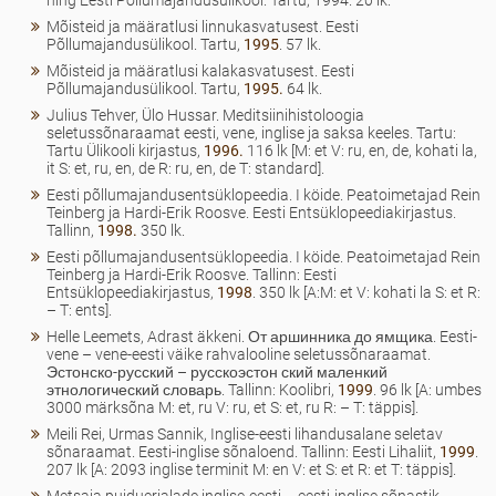
ning Eesti Põllumajandusülikool. Tartu, 1994. 20 lk.
Mõisteid ja määratlusi linnukasvatusest. Eesti
Põllumajandusülikool. Tartu,
1995
. 57 lk.
Mõisteid ja määratlusi kalakasvatusest. Eesti
Põllumajandusülikool. Tartu,
1995.
64 lk.
Julius Tehver, Ülo Hussar. Meditsiinihistoloogia
seletussõnaraamat eesti, vene, inglise ja saksa keeles. Tartu:
Tartu Ülikooli kirjastus,
1996.
116 lk [M: et V: ru, en, de, kohati la,
it S: et, ru, en, de R: ru, en, de T: standard].
Eesti põllumajandusentsüklopeedia. I köide. Peatoimetajad Rein
Teinberg ja Hardi-Erik Roosve. Eesti Entsüklopeediakirjastus.
Tallinn,
1998.
350 lk.
Eesti põllumajandusentsüklopeedia. I köide. Peatoimetajad Rein
Teinberg ja Hardi-Erik Roosve. Tallinn: Eesti
Entsüklopeediakirjastus,
1998
. 350 lk [A:M: et V: kohati la S: et R:
– T: ents].
Helle Leemets, Adrast äkkeni. От аршинника до ямщика. Eesti-
vene – vene-eesti väike rahvalooline seletussõnaraamat.
Эстонско-русский – русскоэстон ский маленкий
этнологический словарь. Tallinn: Koolibri,
1999
. 96 lk [A: umbes
3000 märksõna M: et, ru V: ru, et S: et, ru R: – T: täppis].
Meili Rei, Urmas Sannik, Inglise-eesti lihandusalane seletav
sõnaraamat. Eesti-inglise sõnaloend. Tallinn: Eesti Lihaliit,
1999
.
207 lk [A: 2093 inglise terminit M: en V: et S: et R: et T: täppis].