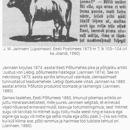
J. W. Jannseni ’Lüpsimasin’, Eesti Postimees 1873 nr 7, lk 103–104 (vt
ka Joandi, 1990)
Jannsen kirjutas 1874. aastal Eesti Põllumehes pika ja põhjaliku artikli
’Justus von Liebig, põllumeeste häätegija’ (Jannsen 1874). See on
nekroloog 1873. aasta aprillis lahkunud väärikale, ülemaailmselt
tunnustatud teadusmehele. Liebigi õpetusele viitab Jannsen ka 1880.
aastal artiklis ’Põllutöö produktid loomade ja taimeriigis’ (Jannsen,
1880).
Samas lisalehes, Eesti Põllumees 1880, ilmunud pikemas artiklis on
juttu mineraalväetistest, mille juures Jannsen selgitab, et erinevad
viljad nõuavad erinevaid muldi, kasvuja toitumistingimusi, sest ’mitmet
sugu vili tarvitab nii mitmet sugu toitu mulla seest ning ei kasva ega
sigine iga sugu vili mitte iga seltsi mulla ega põllu pääl, [---] ka siis mitte,
kui küll kliima soe, põld rammus ja harimise töö tubliste tehtud on’
(Jannsen, 1880).