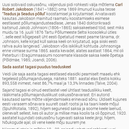
Uusi sobivaid oskussõnu, väljendusi pidi rohkesti välja mõtlema
Carl
Robert Jakobson
(1841–1882) oma 1869 ilmunud kuulsa teose
’Teadus ja Seadus põllul’
koostamisel ja kirjutamisel. Arvatavasti
kasutas Jakobson mainitud raamatu koostamiseks esimese
eestlasest põllumajandusteadlase, Jenas 1840 doktorikraadi
kaitsnud Jakob Johnsoni (1806–1865) saksakeelseid töid, sest miks
muidu ta 16. juulil 1876 Tartu Põllumeeste Seltsi koosolekul ütles:
’...selle eest kõigepealt üht eesti õpetatud meest peame tänama, dr.
Johnsoni, kelle kirjad küll saksa keeli on kirjutatud, aga siiski eesti
rahva auks langevad.
’
Jakobson võis isiklikult kohtuda Johnsoniga
enne viimase surma 1865. aasta kevadel, alates aastast 1864, mil oli
Peterburi I Eragümnaasiumi nooremate klasside saksa keele õpetaja
(Põldmäe, 1985; Joandi, 2006).
Sada aastat tagasi puudus teaduskeel
Veidi üle saja aasta tagasi eestlased elasidki peamiselt maaelu ehk
tegelesid põllumajandusega, näiteks 1881. aastal elas Eestis kokku
893,558 inimest, neist 86,7% maal ja 13,3% linnades (Talve, 2004).
Sajand tagasi ei olnud eestlastel veel ühtlast teaduslikku keelt,
rääkimata põllumajanduslikust oskussõnavarast. Eri autorid
kasutasid sama mõtte väljendamiseks erinevaid sõnu. Üldiselt kujunes
eesti varasem sõnavara suurelt osalt rootsi ja ka taani keele mõjul
(SpuhlRotalia, 1892), hiljem segunesid saksa ja soome keele laenud,
olenevalt sellest, kes oli autor ja millise maa koolis ta oli õppinud, 1920.
aastatel kujundati oskussõnu tugevasti saksa keele järgi, hiljem,
Nõukogude ajal, oli vene keele mõju suurem jne.