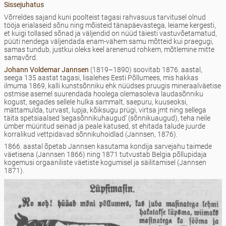
Sissejuhatus
Võrreldes sajand kuni poolteist tagasi rahvasuus tarvitusel olnud
tööja erialaseid sõnu ning mõisteid tänapäevastega, leiame kergesti,
et kuigi tollased sõnad ja väljendid on nüüd täiesti vastuvõetamatud,
püüti nendega väljendada enam-vähem samu mõtteid kui praegugi,
samas tundub, justkui oleks keel arenenud rohkem, mõtlemine mitte
samavõrd.
Johann Voldemar Jannsen
(1819–1890) soovitab 1876. aastal,
seega 135 aastat tagasi, lisalehes Eesti Põllumees, mis hakkas
ilmuma 1869, kalli kunstsõnniku ehk nüüdses pruugis mineraalväetise
ostmise asemel suurendada hoolega olemasoleva laudasõnniku
kogust, segades sellele hulka sammalt, saepuru, kuuseoksi,
mättamulda, turvast, lupja, kõiksugu prügi, virtsa jmt ning sellega
täita spetsiaalsed ’segasõnnikuhaugud’ (sõnnikuaugud), teha neile
ümber müüritud seinad ja peale katused, st ehitada talude juurde
korralikud vettpidavad sõnnikuhoidlad (Jannsen, 1876).
1866. aastal õpetab Jannsen kasutama kondija sarvejahu taimede
väetisena (Jannsen 1866) ning 1871 tutvustab Belgia põllupidaja
kogemusi orgaaniliste väetiste kogumisel ja säilitamisel (Jannsen
1871).