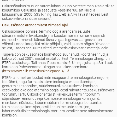
Oskussõnaküsimusi on varem lahanud Uno Mereste mahukas artiklite
kogumikus ’Oskuskeel ja seaduste keeleline rüü: artikleid ja
lühiuurimusi’, 2000, 535 lk ning Tiiu Erelt ja Arvi Tavast teoses ’Eesti
oskuskeelekorralduse seisund’.
Oskussõnade arendamisest viimasel ajal
Oskussõnade loomise, terminoloogia arendamise, uute
sõnaraamatute, leksikonide jms koostamise alal on selle sajandi
esimesel kümnendil käinud üsna vilgas tegevus. Järgnevalt on
võimalik anda kaugeltki mitte põhjalik, vaid üksnes põgus ülevaade
sellest, lisades sealjuures viited internetis esinevatele materjalidele.
Tugevalt on oskussõnade loometööd suunanud, koordineerinud ja
kokku võtnud 2001. aastal asutatud Eesti Terminoloogia Ühing, lüh
ETER, asukohaga Tallinnas, Roosikrantsi 6. Ühingu juhataja Siiri Lauk
korraldab Rahvusraamatukogus oskuskeeleseminare
(
http://www.nlib.ee/oskuskeelepaev-3/
.
ETER-i andmeil on loodud mitmesuguseid terminoloogiakomisjone,
töörühmi, nagu farmaatsiaterminoloogia ekspertkomisjon,
geoterminite töörühm, nüüdismuusika oskuskeele komisjon,
eestikeelse ökoloogiaterminoloogia, eesti rahvatantsu oskussõnavara
töörühm, Tartu Ülikooli orientalistikakeskuse terminitöörühm,
sõjanduse-, lennunduseja kosmoseterminoloogia komisjonid,
merekeele nõukoda, laborimeditsiini terminoloogia, botaanilise
terminoloogia komisjon, eesti linnunimetuste komisjon,
laborimeditsiini terminoloogia töörühm, eestikeelsete taimenimetuste
komisjon.