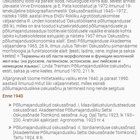
Oskussõnu loodi ka pärast sõda, Nõukogude korra ajal, sellest annab
ülevaate Virve Ennosaare, ja E. Pata koostatud ja 1972 ilmunud 19-
leheküljeline bibliograafianimestik ’Oskussõnastikud 1945–1972’,
näiteks 1988. aastal ilmus ENSV Riikliku Agrotööstuskomitee
väljaandena R. Underi koostatud ’Oskustöölisena põllumajandusse
’
(88 lk), milles on ära toodud kutsekirjeldused põllumajandusele ja
põllumajandussaadusi töötlevale tööstusele vajalike erialade kohta
(abiks kutsekoolidesse astujaile) ja näiteks 1957 ilmus ’Oskussõnu
põllumajandusökonoomika alalt’
.
Eesti Põllumajanduse Akadeemia
väljaandena 1965, 26 lk, ilmus Julius Tehveri ’Oskussõnu piimanäärme
morfoloogia ja funktsioonide alalt: [eesti, ladina, vene, inglise ja saksa
keeles]’ = ’Термины из об ласти морфологии и функции молочной
жел езы: (на русском, латинском, эстонском, анг лийском и
немецком языках)’, Linda Treimani Põllumajanduslikke oskussõnu
eesti, saksa ja vene keeles, ilmunud 1970, 211 lk.
Alljärgnevalt toome mittetäieliku valiku enne 1940. ja pärast 1990.
aastaid ilmunud mitut liiki väljaannetest, milles esineb
põllumajanduslikke oskussõnu ja termineid ning nende selgitusi.
Enne 1940
Põllumajanduslikud oskussõnad. I, Maaviljelustulundusteaduse
oskussõnad. Akadeemilise Põllumajandusliku Seltsi
Oskussõnade Toimkond, eessõna: Aug. Oja] Tartu 1923, lk 193–
200. Äratrükk ajakirjast: Agronoomia, 1923 nr 4.
Põllumajanduslikud oskussõnad. II, Sordiarenduse oskussõnad.
[Akadeemilise Põllumajandusliku Seltsi Oskussõnade Toimkond.]
Tartu 1924. 8 lk.