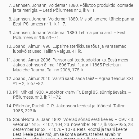
Jannsen, Johann, Voldemar 1880. Põllutöö produktid loomade
ja taimeriigis. – Eesti Põllumees nr 2, lk 911.
Jannsen, Johann, Voldemar 1880. Mis põllumehel tähele panna.
Eesti Põllumees nr 1, lk 1–7.
Jannsen, Johann Voldemar 1880. Lehma piima and. – Eesti
Põllumees nr 9 lk 69–71.
Joandi, Aimur 1990. Lüpsimeisterlikkuse tõus ja varasemad
lüpsivõistlused. Tallinn Valgus, 41 lk.
Joandi, Aimur 2006. Pärisorjast teadusdoktoriks. Eesti mees
Jakob Johnson 8. mai 1806 Tusti 1. aprill 1865 Peterburi.
Maalehe Raamat Tallinn 2006, 175 lk.
Joandi, Aimur 2010. Varsti saab sada täis! – Agraarteadus XXI
*1 – 2, lk 67–82.
Pill, Mihkel 1930. Audoktor krahv Fr. Bergi 85. sünnipäevaks. –
Põllumees. nr 3, lk 71–72
Põldmäe, Rudolf. C. R. Jakobsoni teedest ja töödest. Tallinn
1985, 223 lk
Spuhl-Rotalia, Jaan 1892. Võerad sõnad eesti keeles. – Olevik 3.
veebruar. Nr 5, lk 102, 104; 23. november. Nr 47, lk 955–956; 28.
detsember. Nr 52, lk 1076– 1078. Rets: Rootsi ja taani keelte
Eesti keele pääle mõjumise kohta seletust tehes arvab hr.