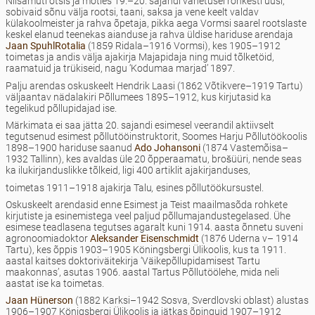
Niisamuti otsis ja mõtles 19.–20. sajandi vahetusel rohkesti uusi,
sobivaid sõnu välja rootsi, taani, saksa ja vene keelt valdav
külakoolmeister ja rahva õpetaja, pikka aega Vormsi saarel rootslaste
keskel elanud teenekas aianduse ja rahva üldise hariduse arendaja
Jaan SpuhlRotalia
(1859 Ridala–1916 Vormsi), kes 1905–1912
toimetas ja andis välja ajakirja Majapidaja ning muid tõlketöid,
raamatuid ja trükiseid, nagu ‘Kodumaa marjad’ 1897.
Palju arendas oskuskeelt Hendrik Laasi (1862 Võtikvere–1919 Tartu)
väljaantav nädalakiri Põllumees 1895–1912, kus kirjutasid ka
tegelikud põllupidajad ise.
Märkimata ei saa jätta 20. sajandi esimesel veerandil aktiivselt
tegutsenud esimest põllutööinstruktorit, Soomes Harju Põllutöökoolis
1898–1900 hariduse saanud
Ado Johansoni
(1874 Vastemõisa–
1932 Tallinn), kes avaldas üle 20 õpperaamatu, brošüüri, nende seas
ka ilukirjanduslikke tõlkeid, ligi 400 artiklit ajakirjanduses,
toimetas 1911–1918 ajakirja Talu
,
esines põllutöökursustel.
Oskuskeelt arendasid enne Esimest ja Teist maailmasõda rohkete
kirjutiste ja esinemistega veel paljud põllumajandustegelased. Ühe
esimese teadlasena tegutses agaralt kuni 1914. aasta õnnetu suveni
agronoomiadoktor
Aleksander Eisenschmidt
(1876 Uderna v– 1914
Tartu), kes õppis 1903–1905 Köningsbergi Ülikoolis, kus ta 1911.
aastal kaitses doktoriväitekirja ‘Väikepõllupidamisest Tartu
maakonnas’, asutas 1906. aastal Tartus Põllutöölehe, mida neli
aastat ise ka toimetas.
Jaan Hünerson
(1882 Karksi–1942 Sosva, Sverdlovski oblast) alustas
1906–1907 Königsbergi Ülikoolis ja jätkas õpinguid 1907–1912