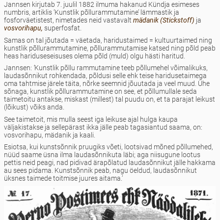
Jannsen kirjutab 7. juulil 1882 ilmuma hakanud Kündja esimeses
numbris, artiklis ’Kunstlik põllurammutamine’ lämmastik ja
fosforväetistest, nimetades neid vastavalt
mädanik (Stickstoff)
ja
vosvorihapu,
superfosfat.
Samas on tal jõutada = väetada, haridustaimed = kultuurtaimed ning
kunstlik põllurammutamine, põllurammutamise katsed ning põld peab
heas hariduseseisuses olema põld (muld) olgu hästi haritud.
Jannsen:
’
Kunstlik põllu rammutamine teeb põllumehel võimalikuks,
laudasõnnikut rohkendada, põldusi selle ehk teise haridusetaimega
oma tahtmise järele täita, nõrke seemnid jõuutada ja veel muud. Ühe
sõnaga, kunstlik põllurammutamine on see, et põllumullale seda
taimetoitu antakse, miskast (millest) tal puudu on, et ta parajat leikust
(lõikust) võiks anda.
See taimetoit, mis mulla seest iga leikuse ajal hulga kaupa
väljakistakse ja sellepärast ikka jälle peab tagasiantud saama, on:
vosvorihapu, mädanik ja kaali.
Esiotsa, kui kunstsõnnik pruugiks võeti, lootsivad mõned põllumehed,
nüüd saame üsna ilma laudasõnnikuta läbi; aga niisugune lootus
pettis neid peagi, nad pidivad ärapõlatud laudasõnnikut jälle hakkama
au sees pidama. Kunstsõnnik peab, nagu öeldud, laudasõnnikut
üksnes taimede toitmise juures aitama.’