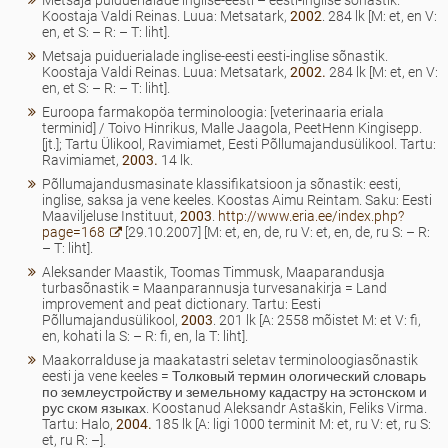
Metsaja puiduerialade inglise-eesti – eesti-inglise sõnastik.
Koostaja Valdi Reinas. Luua: Metsatark,
2002
. 284 lk [M: et, en V:
en, et S: – R: – T: liht].
Metsaja puiduerialade inglise-eesti eesti-inglise sõnastik.
Koostaja Valdi Reinas. Luua: Metsatark,
2002.
284 lk [M: et, en V:
en, et S: – R: – T: liht].
Euroopa farmakopöa terminoloogia: [veterinaaria eriala
terminid] / Toivo Hinrikus, Malle Jaagola, PeetHenn Kingisepp.
[jt.]; Tartu Ülikool, Ravimiamet, Eesti Põllumajandusülikool. Tartu:
Ravimiamet,
2003.
14 lk.
Põllumajandusmasinate klassifikatsioon ja sõnastik: eesti,
inglise, saksa ja vene keeles. Koostas Aimu Reintam. Saku: Eesti
Maaviljeluse Instituut,
2003
.
http://www.eria.ee/index.php?
page=168
[29.10.2007] [M: et, en, de, ru V: et, en, de, ru S: – R:
– T: liht].
Aleksander Maastik, Toomas Timmusk, Maaparandusja
turbasõnastik = Maanparannusja turvesanakirja = Land
improvement and peat dictionary. Tartu: Eesti
Põllumajandusülikool,
2003
. 201 lk [A: 2558 mõistet M: et V: fi,
en, kohati la S: – R: fi, en, la T: liht].
Maakorralduse ja maakatastri seletav terminoloogiasõnastik
eesti ja vene keeles = Толковый термин ологический словарь
по землеустройству и земельному кадастру на эстонском и
рус ском языках. Koostanud Aleksandr Astaškin, Feliks Virma.
Tartu: Halo,
2004.
185 lk [A: ligi 1000 terminit M: et, ru V: et, ru S:
et, ru R: –].