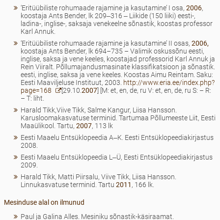
‘Eritüübiliste rohumaade rajamine ja kasutamine’ I osa,
2006
,
koostaja Ants Bender, lk 209‒316 ‒ Liikide (150 liiki) eesti-,
ladina-, inglise-, saksaja venekeelne sõnastik, koostas professor
Karl Annuk.
‘Eritüübiliste rohumaade rajamine ja kasutamine’ II osas,
2006,
koostaja Ants Bender, lk 694–735 – Valimik oskussõnu eesti,
inglise, saksa ja vene keeles, koostajad professorid Karl Annuk ja
Rein Viiralt. Põllumajandusmasinate klassifikatsioon ja sõnastik.
eesti, inglise, saksa ja vene keeles. Koostas Aimu Reintam. Saku:
Eesti Maaviljeluse Instituut, 2003.
http://www.eria.ee/index.php?
page=168
[29.10.
2007
] [M: et, en, de, ru V: et, en, de, ru S: – R:
– T: liht.
Harald Tikk,Viive Tikk, Salme Kangur, Liisa Hansson.
Karusloomakasvatuse terminid. Tartumaa Põllumeeste Liit, Eesti
Maaülikool. Tartu,
2007
, 113 lk
Eesti Maaelu Entsüklopeedia A‒K. Eesti Entsüklopeediakirjastus
2008.
Eesti Maaelu Entsüklopeedia L‒Ü, Eesti Entsüklopeediakirjastus
2009.
Harald Tikk, Matti Piirsalu, Viive Tikk, Liisa Hansson.
Linnukasvatuse terminid. Tartu
2011
, 166 lk.
Mesinduse alal on ilmunud
Paul ja Galina Alles. Mesiniku sõnastik-käsiraamat.