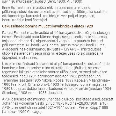
suvinisu murdeliselt
suinisu
(Berg, 1930; Pill, 1930).
Enne Esimest maailmasõda ehk nn tsaariajal arendasid
põllumajanduslikku oskuskeelt avaldatud kirjatööde ja ka suuliste
ettekannetega kursustel, koolides jm veel paljud tegelased,
instruktorid ja kooliõpetajad.
Oskussõnade loomine muudeti kavakindlaks alates 1920
Pärast Esimest maailmasõda oli põllumajandusliku kõrgharidusega
inimesi Eestis vaid paarikümne ringis, seega tundis meie kodumaa,
äsja loodud noor riik, algusaastatel väga suurt puudust haritud
põllumeestest. Nii loodi 1920. aastal Tartus rahvusülikooli juures
Akadeemiline Põllumajanduslik Selts – lüh APS –, mis tegutses
üliõpilaste arendamisega ning mille tegevuses võisid osaleda ka
õppejõud ja vilistlased.
Üks esimesi tähtsaid ülesandeid oli põllumajanduslike oskussõnade
loomine ja korrastamine, mida otsustati teha jõuliselt, sellesse
tegevusse lülitusid otsekohe noored üliõpilased, mitmed tulevased
teadlased, nagu 1934 agronoomiadoktor, 1960 professor Enn
Terasmäe (aastani 1936 Nikolai Roosa, 1899 Kabala v Viljandimaa–
1990 Frankfort, Ontario prov), 1933 Tartus agronoomiamagistrija
1959 Uppsalas doktorikraadi kaitsnud Arnold Kivimäe (aastani 1934
Steinberg, 1908 Ann – 1988 Uppsala).
APS-i oskuskeeletoimkondi juhendasid ülikooli keeleteadlased, eeskätt
Johannes Voldemar Veski (27.06. 1873 Kudina–28.03.1968 Tartu),
APS-i president oli aastatel 1921–1944 dotsent Peeter Kõpp (1888
Kärstna– 1960 Chicago).