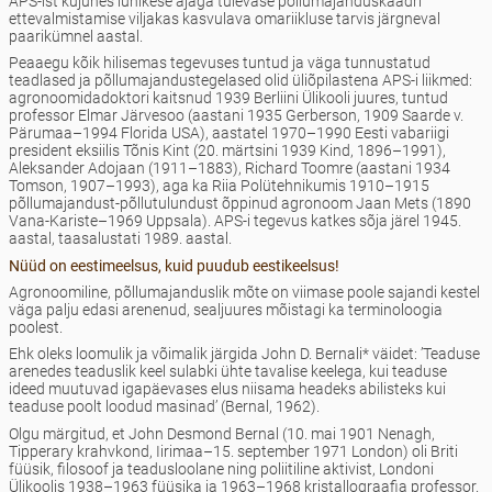
APS-ist kujunes lühikese ajaga tulevase põllumajanduskaadri
ettevalmistamise viljakas kasvulava omariikluse tarvis järgneval
paarikümnel aastal.
Peaaegu kõik hilisemas tegevuses tuntud ja väga tunnustatud
teadlased ja põllumajandustegelased olid üliõpilastena APS-i liikmed:
agronoomidadoktori kaitsnud 1939 Berliini Ülikooli juures, tuntud
professor Elmar Järvesoo (aastani 1935 Gerberson, 1909 Saarde v.
Pärumaa–1994 Florida USA), aastatel 1970–1990 Eesti vabariigi
president eksiilis Tõnis Kint (20. märtsini 1939 Kind, 1896–1991),
Aleksander Adojaan (1911–1883), Richard Toomre (aastani 1934
Tomson, 1907–1993), aga ka Riia Polütehnikumis 1910–1915
põllumajandust-põllutulundust õppinud agronoom Jaan Mets (1890
Vana-Kariste–1969 Uppsala). APS-i tegevus katkes sõja järel 1945.
aastal, taasalustati 1989. aastal.
Nüüd on eestimeelsus, kuid puudub eestikeelsus!
Agronoomiline, põllumajanduslik mõte on viimase poole sajandi kestel
väga palju edasi arenenud, sealjuures mõistagi ka terminoloogia
poolest.
Ehk oleks loomulik ja võimalik järgida John D. Bernali* väidet: ’Teaduse
arenedes teaduslik keel sulabki ühte tavalise keelega, kui teaduse
ideed muutuvad igapäevases elus niisama headeks abilisteks kui
teaduse poolt loodud masinad’ (Bernal, 1962).
Olgu märgitud, et John Desmond Bernal (10. mai 1901 Nenagh,
Tipperary krahvkond, Iirimaa–15. september 1971 London) oli Briti
füüsik, filosoof ja teadusloolane ning poliitiline aktivist, Londoni
Ülikoolis 1938–1963 füüsika ja 1963–1968 kristallograafia professor.