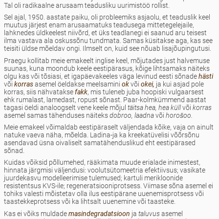
Tal oli radikaalne arusaam teadusliku uurimistöö rollist.
Sel ajal, 1950. aastate paiku, oli probleemiks asjaolu, et teaduslik keel
muutus järjest enam arusaamatuks teadusega mittetegelejaile,
lahknedes üldkeelest niivõrd, et üks teadlanegi ei saanud aru teisest
ilma vastava ala oskussõnu tundmata. Samas küsitakse aga, kas see
teisiti üldse mõeldav ongi. Ilmselt on, kuid see nõuab lisajõupingutusi.
Praegu kollitab meie emakeelt inglise keel, mõjutades just halvemuse
suunas, kuna moondub keele eestipärasus, kõige lihtsamaks näiteks
olgu kas või tõsiasi, et igapäevakeeles väga levinud eesti sõnade
hästi
või
korras
asemel öeldakse meelsamini
ok
või
okei,
ja kui asjad pole
korras, siis nähvatakse
fakk
, mis tuleneb juba hoopiski vulgaarsest
ehk rumalast, lamedast, ropust sõnast. Paar-kolmkümmend aastat
tagasi öeldi analoogselt vene keele mõjul
täitsa hea, hea küll
või
korras
asemel samas tähenduses näiteks
dobroo, laadna
või
horošoo.
Meie emakeel võimaldab eestipäraselt väljendada kõike, vaja on ainult
natuke vaeva näha, mõelda. Ladina-ja ka kreekatüvelisi võõrsõnu
asendavad üsna oivaliselt samatähenduslikud eht eestipärased
sõnad.
Kuidas võiksid põllumehed, rääkimata muude erialade inimestest,
hinnata järgmisi väljendusi: voolutsütomeetria efektiivsus; vasikate
juurdekasvu modelleerimise tulemused; kartuli merikloonide
resistentsus KVS-ile; regeneratsiooniprotsess. Viimase sõna asemel ei
tohiks valesti mõistetav olla ilus eestipärane uuenemisprotsess või
taastekkeprotsess või ka lihtsalt uuenemine või taasteke.
Kas ei võiks muldade
masindegradatsioon
ja
taluvus
asemel