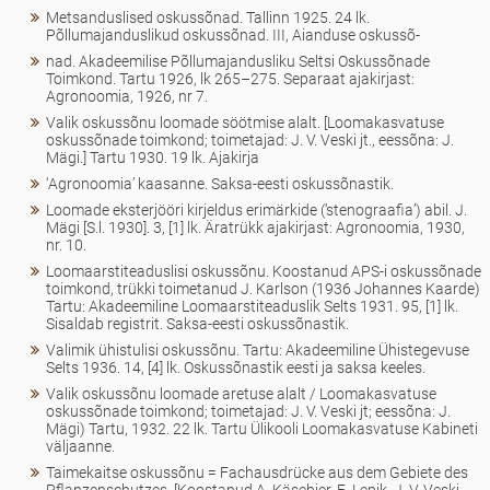
Metsanduslised oskussõnad. Tallinn 1925. 24 lk.
Põllumajanduslikud oskussõnad. III, Aianduse oskussõ-
nad. Akadeemilise Põllumajandusliku Seltsi Oskussõnade
Toimkond. Tartu 1926, lk 265–275. Separaat ajakirjast:
Agronoomia, 1926, nr 7.
Valik oskussõnu loomade söötmise alalt. [Loomakasvatuse
oskussõnade toimkond; toimetajad: J. V. Veski jt., eessõna: J.
Mägi.] Tartu 1930. 19 lk. Ajakirja
‘Agronoomia’ kaasanne. Saksa-eesti oskussõnastik.
Loomade eksterjööri kirjeldus erimärkide (‘stenograafia’) abil. J.
Mägi [S.l. 1930]. 3, [1] lk. Äratrükk ajakirjast: Agronoomia, 1930,
nr. 10.
Loomaarstiteaduslisi oskussõnu. Koostanud APS-i oskussõnade
toimkond, trükki toimetanud J. Karlson (1936 Johannes Kaarde)
Tartu: Akadeemiline Loomaarstiteaduslik Selts 1931. 95, [1] lk.
Sisaldab registrit. Saksa-eesti oskussõnastik.
Valimik ühistulisi oskussõnu. Tartu: Akadeemiline Ühistegevuse
Selts 1936. 14, [4] lk. Oskussõnastik eesti ja saksa keeles.
Valik oskussõnu loomade aretuse alalt / Loomakasvatuse
oskussõnade toimkond; toimetajad: J. V. Veski jt; eessõna: J.
Mägi) Tartu, 1932. 22 lk. Tartu Ülikooli Loomakasvatuse Kabineti
väljaanne.
Taimekaitse oskussõnu = Fachausdrücke aus dem Gebiete des
Pflanzenschutzes. [Koostanud A. Käsebier, E. Lepik, J. V. Veski ...