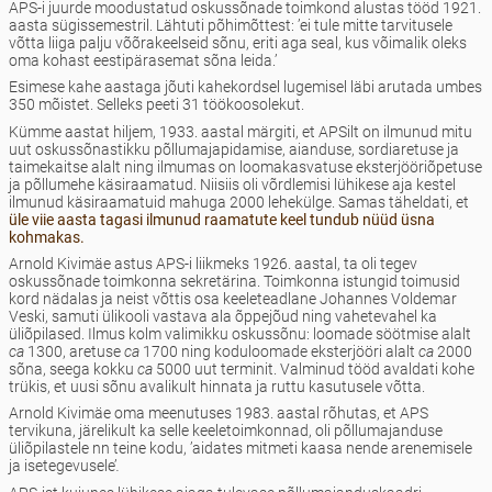
APS-i juurde moodustatud oskussõnade toimkond alustas tööd 1921.
aasta sügissemestril. Lähtuti põhimõttest: ’ei tule mitte tarvitusele
võtta liiga palju võõrakeelseid sõnu, eriti aga seal, kus võimalik oleks
oma kohast eestipärasemat sõna leida.’
Esimese kahe aastaga jõuti kahekordsel lugemisel läbi arutada umbes
350 mõistet. Selleks peeti 31 töökoosolekut.
Kümme aastat hiljem, 1933. aastal märgiti, et APSilt on ilmunud mitu
uut oskussõnastikku põllumajapidamise, aianduse, sordiaretuse ja
taimekaitse alalt ning ilmumas on loomakasvatuse eksterjööriõpetuse
ja põllumehe käsiraamatud. Niisiis oli võrdlemisi lühikese aja kestel
ilmunud käsiraamatuid mahuga 2000 lehekülge. Samas täheldati, et
üle viie aasta tagasi ilmunud raamatute keel tundub nüüd üsna
kohmakas.
Arnold Kivimäe astus APS-i liikmeks 1926. aastal, ta oli tegev
oskussõnade toimkonna sekretärina. Toimkonna istungid toimusid
kord nädalas ja neist võttis osa keeleteadlane Johannes Voldemar
Veski, samuti ülikooli vastava ala õppejõud ning vahetevahel ka
üliõpilased. Ilmus kolm valimikku oskussõnu: loomade söötmise alalt
ca
1300, aretuse
ca
1700 ning koduloomade eksterjööri alalt
ca
2000
sõna, seega kokku
ca
5000 uut terminit. Valminud tööd avaldati kohe
trükis, et uusi sõnu avalikult hinnata ja ruttu kasutusele võtta.
Arnold Kivimäe oma meenutuses 1983. aastal rõhutas, et APS
tervikuna, järelikult ka selle keeletoimkonnad, oli põllumajanduse
üliõpilastele nn teine kodu, ’aidates mitmeti kaasa nende arenemisele
ja isetegevusele’
.