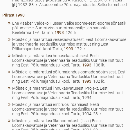
[jt.] 1932. 85 lk. Akadeemilise Põllumajandusliku Seltsi toimetised.
Pärast 1990
Ene Kaaber, Valdeko Hussar. Väike soome-eesti-soome sõnastik
põllumehele. Suomi-viro-suomi maanviljelijän sanasto.
Keelefirma TEA. Tallinn,
1993
. 126 lk.
Mõisteid ja määratlusi veisekasvatusest. Eesti Loomakasvatuse
ja Veterinaaria Teadusliku Uurimise Instituut ning Eesti
Põllumajandusülikool. Tartu,
1993
. 172 lk.
Mõisteid ja määratlusi hobusekasvatusest. Eesti
Loomakasvatuse ja Veterinaaria Teadusliku Uurimise Instituut
ning Eesti Põllumajandusülikool. Tartu,
1993.
108 lk.
Mõisteid ja määratlusi põllumajandusloomade söötmisest. Eesti
Loomakasvatuse ja Veterinaaria Teadusliku Uurimise Instituut
ning Eesti Põllumajandusülikool. Tartu,
1993
. 102 lk.
Mõisteid ja määratlusi linnukasvatusest. Projekt. Eesti
Loomakasvatuse ja Veterinaaria Teadusliku Uurimise Instituut
ning Eesti Põllumajandusülikool. Tartu, 1994.
Mõisteid ja määratlusi embrüosiirdamisest. Eesti
Loomakasvatuse ja Veterinaaria Teadusliku Uurimise Instituut
ning Eesti Põllumajandusülikool. Tartu, 1994. 28 lk.
Mõisteid ja määratlusi ökonoomikast. (Lisa.) Eesti
Loomakasvatuse ja Veterinaaria Teadusliku Uurimise Instituut