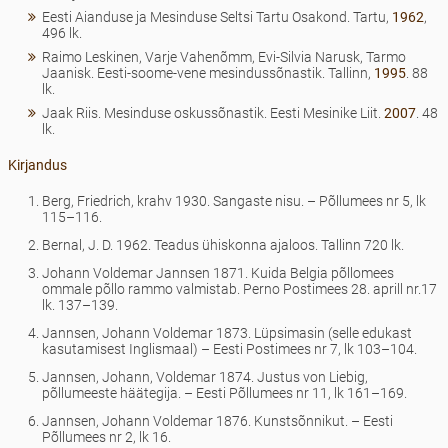
Eesti Aianduse ja Mesinduse Seltsi Tartu Osakond. Tartu,
1962
,
496 lk.
Raimo Leskinen, Varje Vahenõmm, Evi-Silvia Narusk, Tarmo
Jaanisk. Eesti-soome-vene mesindussõnastik. Tallinn,
1995
. 88
lk.
Jaak Riis. Mesinduse oskussõnastik. Eesti Mesinike Liit.
2007
. 48
lk.
Kirjandus
Berg, Friedrich, krahv 1930. Sangaste nisu. – Põllumees nr 5, lk
115–116.
Bernal, J. D. 1962. Teadus ühiskonna ajaloos. Tallinn 720 lk.
Johann Voldemar Jannsen 1871. Kuida Belgia põllomees
ommale põllo rammo valmistab. Perno Postimees 28. aprill nr.17
lk. 137–139.
Jannsen, Johann Voldemar 1873. Lüpsimasin (selle edukast
kasutamisest Inglismaal) – Eesti Postimees nr 7, lk 103–104.
Jannsen, Johann, Voldemar 1874. Justus von Liebig,
põllumeeste häätegija. – Eesti Põllumees nr 11, lk 161–169.
Jannsen, Johann Voldemar 1876. Kunstsõnnikut. – Eesti
Põllumees nr 2, lk 16.