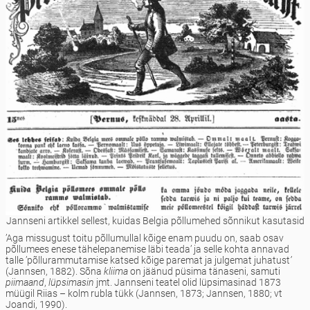
Jannseni artikkel sellest, kuidas Belgia põllumehed sõnnikut kasutasid
’Aga missugust toitu põllumullal kõige enam puudu on, saab osav
põllumees enese tähelepanemise läbi teada’ ja selle kohta annavad
talle ’põllurammutamise katsed kõige paremat ja julgemat juhatust
’
(Jannsen, 1882). Sõna
kliima
on jäänud püsima tänaseni, samuti
piimaand
,
lüpsimasin
jmt. Jannseni teatel olid lüpsimasinad 1873
müügil Riias – kolm rubla tükk (Jannsen, 1873; Jannsen, 1880; vt
Joandi, 1990).