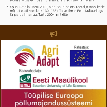
Rotalia. – Olevik. 1892. 17. märts. Nr 7, lk 150–151 (vt rmt
Spuhl-Rotalia, Tartu 2010, alap. Spuhl saksa, rootsi ja taani keele
mõjust eesti keelele, lk 130–133). Talve, Ilmar. Eesti Kultuurilugu.
Kirjastus Ilmamaa, Tartu 2004, rmt 686.