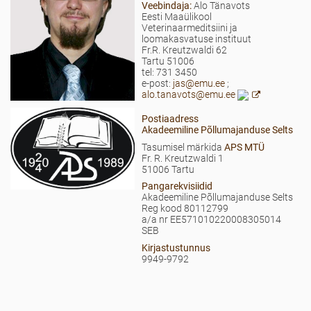
Veebindaja:
Alo Tänavots
Eesti Maaülikool
Veterinaarmeditsiini ja
loomakasvatuse instituut
Fr.R. Kreutzwaldi 62
Tartu 51006
tel: 731 3450
e-post:
jas@emu.ee
;
alo.tanavots@emu.ee
Postiaadress
Akadeemiline Põllumajanduse Selts
Tasumisel märkida
APS MTÜ
Fr. R. Kreutzwaldi 1
51006 Tartu
Pangarekvisiidid
Akadeemiline Põllumajanduse Selts
Reg kood 80112799
a/a nr EE571010220008305014
SEB
Kirjastustunnus
9949-9792