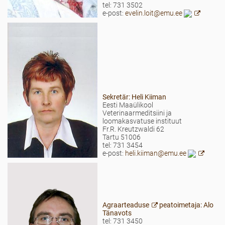
tel: 731 3502
e-post:
evelin.loit@emu.ee
Sekretär: Heli Kiiman
Eesti Maaülikool
Veterinaarmeditsiini ja
loomakasvatuse instituut
Fr.R. Kreutzwaldi 62
Tartu 51006
tel: 731 3454
e-post:
heli.kiiman@emu.ee
Agraarteaduse
peatoimetaja:
Alo
Tänavots
tel: 731 3450