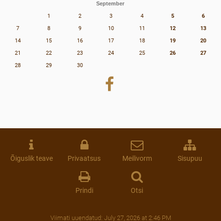
September
1
2
3
4
5
6
7
8
9
10
11
12
13
14
15
16
17
18
19
20
21
22
23
24
25
26
27
28
29
30
Õiguslik teave
Privaatsus
Meilivorm
Sisupuu
Prindi
Otsi
Viimati uuendatud:
July 27, 2026 at 2:46 PM