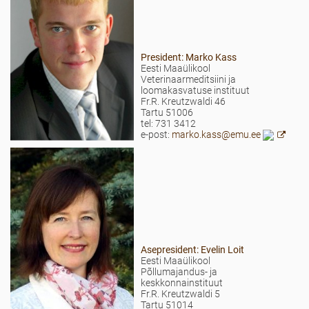
President: Marko Kass
Eesti Maaülikool
Veterinaarmeditsiini ja
loomakasvatuse instituut
Fr.R. Kreutzwaldi 46
Tartu 51006
tel: 731 3412
e-post:
marko.kass@emu.ee
Asepresident: Evelin Loit
Eesti Maaülikool
Põllumajandus- ja
keskkonnainstituut
Fr.R. Kreutzwaldi 5
Tartu 51014