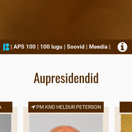
|
APS 100
|
100 lugu
|
Soovid
|
Meedia
|
Aupresidendid
A
PM KND HELDUR PETERSON