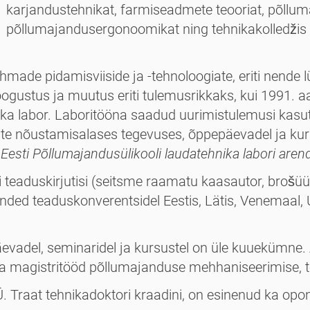
karjandustehni­kat, farmiseadmete teooriat, põllu
põllumajandusergonoomikat ning tehnikakolledžis ka
hmade pidamisviiside ja -tehnoloogiate, eriti nend
oogustus ja muutus eriti tulemusrikkaks, kui 1991. a
a labor. Labori­tööna saadud uurimistulemusi kasutas
nõustamisalases tegevuses, õppepäevadel ja kursus
Eesti Põllumajandusülikooli lauda­tehnika labori are
i teadus­kirjutisi (seitsme raamatu kaasautor, brošüür
kanded teaduskonverentsidel Eestis, Lätis, Venemaal,
adel, semi­naridel ja kursustel on üle kuuekümne. 
 magistritööd põllumajanduse mehhaniseerimise, to
raat tehnikadoktori kraadini, on esinenud ka oponen