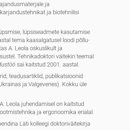
majandusmaterjale ja
rjandustehnikat ja biotehnilisi
e lüpsmise, lüpsiseadmete kasutamise
astal tema kaasalgatusel loodi põllu­
 A. Leola oskus­likult ja
tel. Tehnikadoktori väitekiri teemal
ndustöö
sai kaitstud 2001. aastal.
id, teadusartiklid, publikatsioonid
 Ukrainas ja Valgevenes). Kokku üle
A. Leola juhendamisel on kaitstud
otmistehnika ja ergonoomika erialal.
dina Läti kolleegi doktoriväitekirja