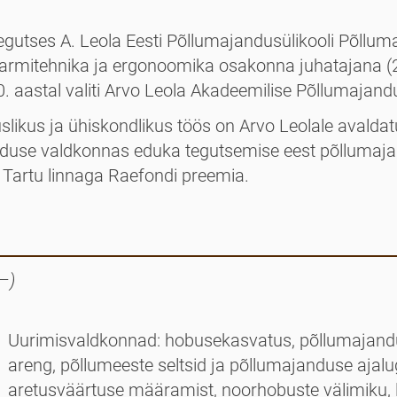
egutses A. Leola Eesti Põllumajandusülikooli Põlluma
farmitehnika ja ergonoomika osakonna juhatajana 
0. aastal valiti Arvo Leola Akadeemilise Põllumajandu
likus ja ühis­kondlikus töös on Arvo Leolale avaldatu
an­duse valdkonnas eduka tegutsemise eest põllu­m
 Tartu linnaga Raefondi preemia.
–)
Uurimisvaldkonnad: hobusekasvatus, põllumajandu
areng, põllumeeste seltsid ja põllumajanduse ajal
aretusväärtuse määramist, noorhobuste välimiku, 