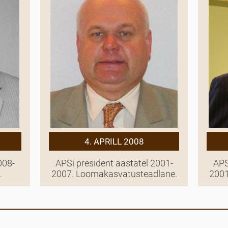
4. APRILL 2008
008-
APSi president aastatel 2001-
APS
.
2007. Loomakasvatusteadlane.
2001