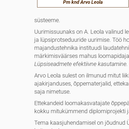
Pm knd Arvo Leola
süsteeme.
Uurimissuunaks on A. Leola valinud le
ja lüpsiprotseduuride uuri­mise. Töö h
majandustehnika instituudi laudatehnik
märkimisväärses mahus loomapidajate 
Lüpsiseadmete efek­tiivne kasutamine. 
Arvo Leola sulest on ilmunud mitut liik
ajakirjanduses, õppe­materjalid, ette
saja nimetuse.
Ettekandeid loomakasvatajate õppepäev
kokku mitukümmend diplomiprojekti ja
Tema kaasjuhendamisel on jõudnud Ü. T