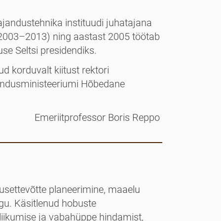
jandus­tehnika instituudi juhatajana
(2003–2013) ning aastast 2005 töötab
se Seltsi presidendiks.
d korduvalt kiitust rektori
ajandusministeeriumi Hõbedane
Emeriitprofessor Boris Reppo
settevõtte planeerimine, maaelu
ugu. Käsitlenud hobuste
liikumise ja vabahüppe hindamist,