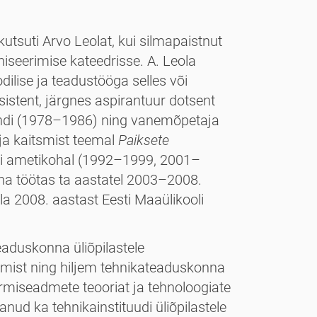
tsuti Arvo Leolat, kui silmapaistnut
seerimise kateedrisse. A. Leola
ilise ja teadustööga selles või
ssistent, järgnes aspirantuur dotsent
endi (1978–1986) ning vanem­õpetaja
ja kaitsmist teemal
Paiksete
di ametikohal (1992–1999, 2001–
na töötas ta aastatel 2003–2008.
a 2008. aastast Eesti Maaülikooli
eaduskonna üliõpilastele
imist ning hiljem tehnika­teaduskonna
armiseadmete teooriat ja tehnoloogiate
nud ka tehnikainstituudi üliõpilastele