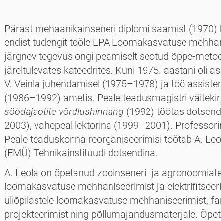
Pärast mehaanikainseneri diplomi saamist (1970) ku
endist tudengit tööle EPA Loomakasvatuse mehhani
järgnev tegevus ongi peamiselt seotud õppe-metood
järeltulevates kateedrites. Kuni 1975. aastani oli a
V. Veinla juhendamisel (1975–1978) ja töö assist
(1986–1992) ametis. Peale teadusmagistri väitekir
söödajaotite võrdlushinnang
(1992) töötas dotsen
2003), vahepeal lektorina (1999–2001). Professori
Peale teaduskonna reorganiseerimisi töötab A. Leol
(EMÜ) Tehnika­instituudi dotsendina.
A. Leola on õpetanud zooinseneri- ja agronoomia­t
loomakasvatuse mehhani­seerimist ja elektrifitseer
üliõpilastele loomakasvatuse mehhani­seerimist, f
projekteerimist ning põllumajandusmaterjale. Õpeta