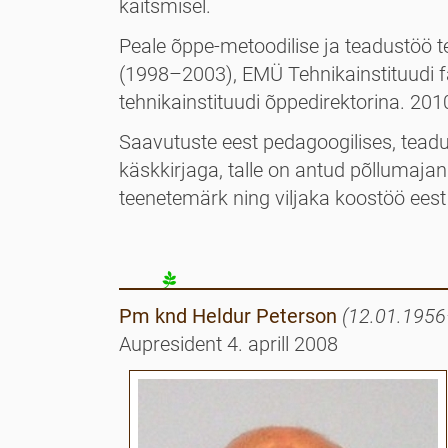
kaitsmisel.
Peale õppe-metoodilise ja teadustöö t
(1998–2003), EMÜ Tehnikainstituudi 
tehnikainstituudi õppedirektorina. 201
Saavutuste eest pedagoogilises, teadus
käskkirjaga, talle on antud põllumaj
teenetemärk ning viljaka koostöö eest
Pm knd Heldur
Peterson
(12.01.1956
Aupresident 4. aprill 2008