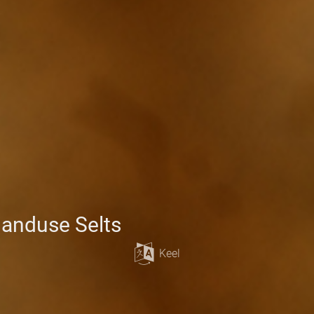
janduse Selts
Keel