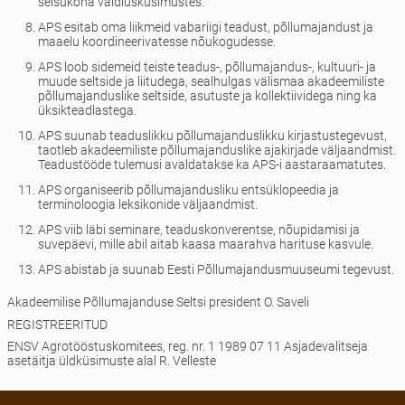
seisukoha vaidlusküsimustes.
APS esitab oma liikmeid vabariigi teadust, põllumajandust ja
maaelu koordineerivatesse nõukogudesse.
APS loob sidemeid teiste teadus-, põllumajandus-, kultuuri- ja
muude seltside ja liitudega, sealhulgas välismaa akadeemiliste
põllumajanduslike seltside, asutuste ja kollektiividega ning ka
üksikteadlastega.
APS suunab teaduslikku põllumajanduslikku kirjastustegevust,
taotleb akadeemiliste põllumajanduslike ajakirjade väljaandmist.
Teadustööde tulemusi avaldatakse ka APS-i aastaraamatutes.
APS organiseerib põllumajandusliku entsüklopeedia ja
terminoloogia leksikonide väljaandmist.
APS viib läbi seminare, teaduskonverentse, nõupidamisi ja
suvepäevi, mille abil aitab kaasa maarahva harituse kasvule.
APS abistab ja suunab Eesti Põllumajandusmuuseumi tegevust.
Akadeemilise Põllumajanduse Seltsi president O. Saveli
REGISTREERITUD
ENSV Agrotööstuskomitees, reg. nr. 1 1989 07 11 Asjadevalitseja
asetäitja üldküsimuste alal R. Velleste