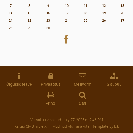
7
8
9
10
11
12
13
14
15
16
17
18
19
20
21
22
23
24
25
26
27
28
29
30
Õiguslik teave
Privaatsus
Meilivorm
Sisupuu
Prindi
Otsi
Viimati uuendatud:
July 27, 2026 at 2:46 PM
Käitab CMSimple XH
•
Mudinud Alo Tänavots
•
Template by lck