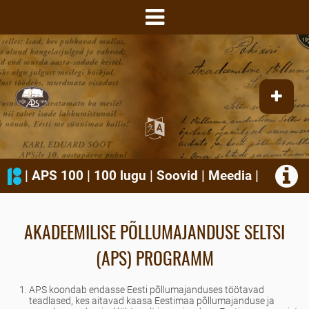
|
APS 100
|
100 lugu
|
Soovid
|
Meedia
|
AKADEEMILISE PÕLLUMAJANDUSE SELTSI
(APS) PROGRAMM
APS koondab endasse Eesti põllumajanduses töötavad
teadlased, kes aitavad kaasa Eestimaa põllumajanduse ja