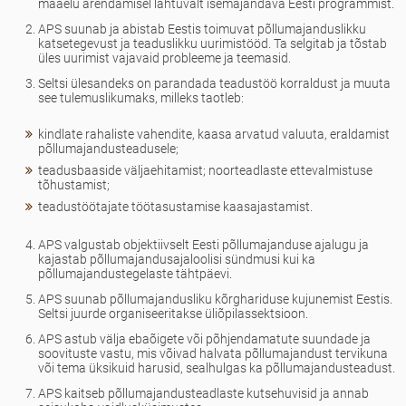
maaelu arendamisel lähtuvalt isemajandava Eesti programmist.
APS suunab ja abistab Eestis toimuvat põllumajanduslikku
katsetegevust ja teaduslikku uurimistööd. Ta selgitab ja tõstab
üles uurimist vajavaid probleeme ja teemasid.
Seltsi ülesandeks on parandada teadustöö korraldust ja muuta
see tulemuslikumaks, milleks taotleb:
kindlate rahaliste vahendite, kaasa arvatud valuuta, eraldamist
põllumajandusteadusele;
teadusbaaside väljaehitamist; noorteadlaste ettevalmistuse
tõhustamist;
teadustöötajate töötasustamise kaasajastamist.
APS valgustab objektiivselt Eesti põllumajanduse ajalugu ja
kajastab põllumajandusajaloolisi sündmusi kui ka
põllumajandustegelaste tähtpäevi.
APS suunab põllumajandusliku kõrghariduse kujunemist Eestis.
Seltsi juurde organiseeritakse üliõpilassektsioon.
APS astub välja ebaõigete või põhjendamatute suundade ja
soovituste vastu, mis võivad halvata põllumajandust tervikuna
või tema üksikuid harusid, sealhulgas ka põllumajandusteadust.
APS kaitseb põllumajandusteadlaste kutsehuvisid ja annab