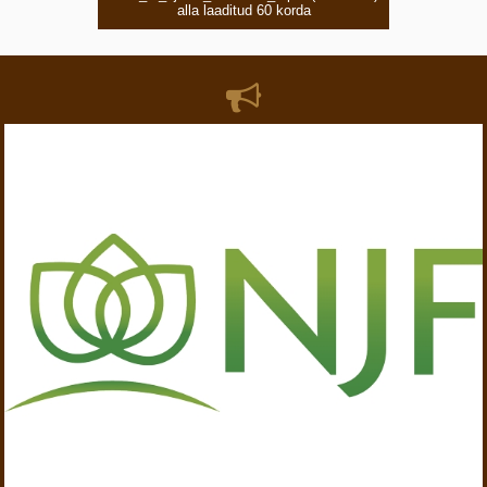
alla laaditud 60 korda