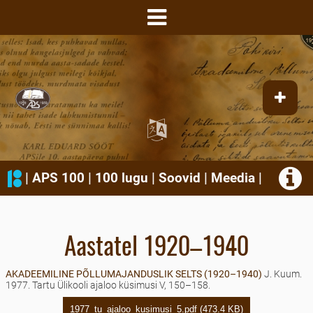
|
APS 100
|
100 lugu
|
Soovid
|
Meedia
|
Aastatel 1920–1940
AKADEEMILINE PÕLLUMAJANDUSLIK SELTS (1920–1940)
J. Kuum.
1977. Tartu Ülikooli ajaloo küsimusi V, 150–158.
1977_tu_ajaloo_kusimusi_5.pdf (473.4 KB)