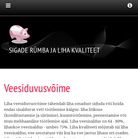
SIGADE RÜMBA JA LIHA KVALITEET
Veesiduvusvõime
Liha veesiduvusvõime tähendab liha omadust siduda või hoida
endas sisalduvat vett töötlemise käigus: liha lõikuse
(konditustamise ja siirimise), kuumtöötlemise, peenestamise või
muu meh­haanilise töötlemise ajal. Liha veesisaldus on 64 - 80%,
lihaskoe veesisaldus - umbes 75%. Liha kvaliteeti mõjutab nii liha
veesisaldus, vee seostatuse viis kui ka vee jaotus lihase eri osades.