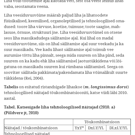
Liha võib töötlemise ajal kaotada vett, sest osa veest leidub lihas
vaba, seostamata veena.
Liha veesiduvusvõime määrab paljud liha ja lihatoodete
füüsikalised, keemilised, organolep­ti­lised ja tehnoloogilised oma­
dused: toore liha värvuse, koetise, tuimuse; toote saagise, mah­
lasuse, õrnuse, struktuuri jne. Liha veesiduvusvõimel on otsene
seos liha massikadudega säilita­mise ajal. Kui lihal on madal
veesiduvusvõime, siis on lihal säilitamise ajal suur veekadu ja ka
suur massikadu. Vee kadu lihast säilitamise ajal toimub vee
aurumise tõttu liha pinnalt, seega mida suurem on liha pind, seda
suurem on ka kadu ehk liha säilitamisel jaotustükkidena või lõi­
gatuna on massikadu suurem kui rümbana säilitamisel. Seega on
soovitav säilitada pakki­ma­ta/pakendamata liha võimalikult suurte
tükkidena (Rei, 2004).
on esitatud ristandsigade lihaskoe (
)
Tabelis
m. longissimus dorsi
tehnoloogilised näitajad tõukombinatsiooniti, katse viidi läbi 2010.
aastal.
Tabel. Katsesigade liha tehnoloogilised näitajad (2010. a)
(Põldvere jt, 2010)
Tõukombinatsioon
Näitajad / tõukombinatsioon
YxY*
DxLY/YL
DLxLY/YL
Tehnoloogilised näitajad