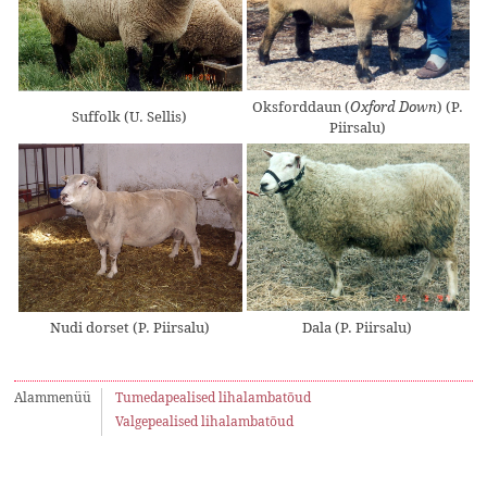
Oksforddaun (
) (P.
Oxford Down
Suffolk (U. Sellis)
Piirsalu)
Nudi dorset (P. Piirsalu)
Dala (P. Piirsalu)
Alammenüü
Tumedapealised lihalambatõud
Valgepealised lihalambatõud