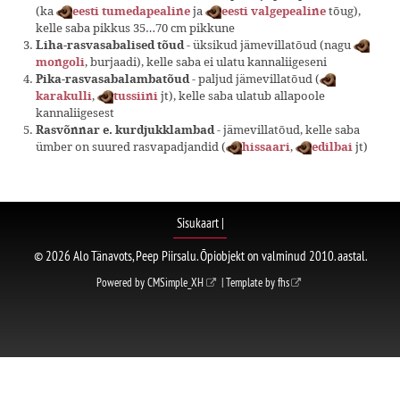
(ka
ja
tõug),
eesti tumedapealine
eesti valgepealine
kelle saba pikkus 35…70 cm pikkune
- üksikud jämevillatõud (nagu
Liha-rasvasabalised tõud
, burjaadi), kelle saba ei ulatu kannaliigeseni
mongoli
- paljud jämevillatõud (
Pika-rasvasabalambatõud
,
jt), kelle saba ulatub allapoole
karakulli
tussiini
kannaliigesest
- jämevillatõud, kelle saba
Rasvõnnar e. kurdjukklambad
ümber on suured rasvapadjandid (
,
jt)
hissaari
edilbai
Sisukaart
|
© 2026 Alo Tänavots, Peep Piirsalu. Õpiobjekt on valminud 2010. aastal.
Powered by
CMSimple_XH
| Template by
fhs