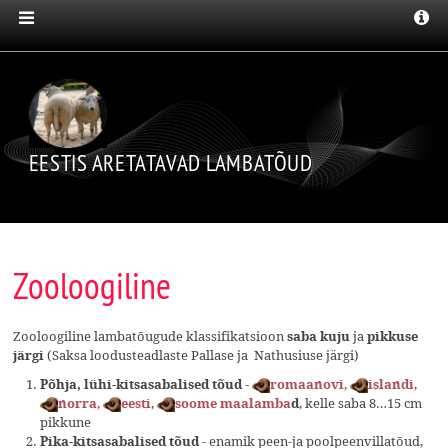
EESTIS ARETATAVAD LAMBATÕUD
Zooloogiline
Zooloogiline lambatõugude klassifikatsioon
ja
saba kuju
pikkuse
(Saksa loodusteadlaste Pallase ja Nathusiuse järgi)
järgi
-
,
,
Põhja, lühi-kitsasabalised tõud
romaanovi
islandi
,
,
, kelle saba 8…15 cm
norra
eesti
soome maalamba
d
pikkune
- enamik peen-ja poolpeenvillatõud,
Pika-kitsasabalised tõud