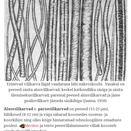
Erinevad villkarva liigid vaadatuna läbi mikroskoobi. Vasakul on
peened säsita alusvillkarvad, keskel katkendliku säsiga ja säsita
üleminekuvillkarvad, paremal peened alusvillkarvad ja jäme
pealisvillkarv jämeda säsikihiga (Jaama, 1958)
e.
on peened (15-25 µm),
Alusvillkarvad
pärisvillkarvad
lühikesed (6-12 cm) ja väga säbarad koosnedes soomus- ja
koorkihist ning olles kõige hinnatumad tehnoloogiliste omaduste
poolest.
Meriino
ja teiste peenvillalammaste villak koosneb