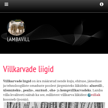
LAMBAVILL
Villkarvade liigid
on ära määratud nende kuju, ehituse, jämeduse
Villkarvade liigid
ja tehnoloogiliste omaduste poolest järgmisteks liikideks:
alusvill-,
ja
. Lamba
ülemineku-, pealis-, surnud-, ohe-
kempvillkarvadeks
villa kvaliteeti näitab ka see, millistest villkarva liikidest
villak
koosneb (joonis).