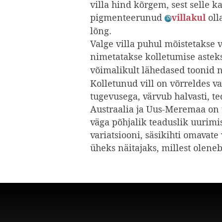
villa hind kõrgem, sest selle k
pigmenteerunud
oll
villakul
lõng.
Valge villa puhul mõistetakse v
nimetatakse kolletumise asteks
võimalikult lähedased toonid 
Kolletunud vill on võrreldes v
tugevusega, värvub halvasti, t
Austraalia ja Uus-Meremaa on ü
väga põhjalik teaduslik uurimis
variatsiooni, säsikihti omavate 
üheks näitajaks, millest olene