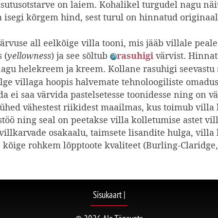
asutusotstarve on laiem. Kohalikel turgudel nagu näi
a isegi kõrgem hind, sest turul on hinnatud originaa
ärvuse all eelkõige villa tooni, mis jääb villale peal
 (
) ja see sõltub
värvist. Hinnat
yellowness
rasuhigi
nagu helekreem ja kreem. Kollane rasuhigi seevastu
alge villaga hoopis halvemate tehnoloogiliste omadust
eda ei saa värvida pastelsetesse toonidesse ning on 
hed vähestest riikidest maailmas, kus toimub villa 
töö ning seal on peetakse villa kolletumise astet vi
villkarvade osakaalu, taimsete lisandite hulga, villa
b kõige rohkem lõpptoote kvaliteet (Burling-Claridge,
Sisukaart
|