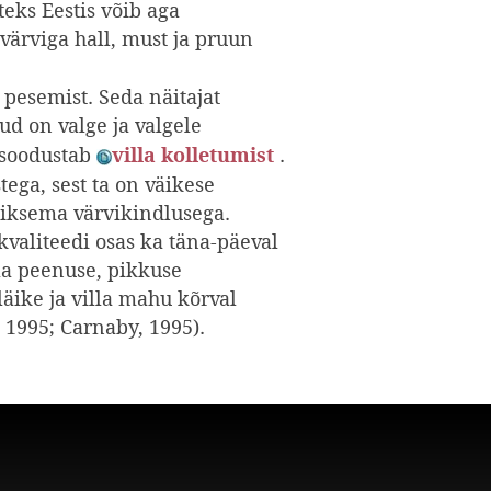
teks Eestis võib aga
lvärviga hall, must ja pruun
e pesemist. Seda näitajat
ud on valge ja valgele
 soodustab
.
villa kolletumist
ega, sest ta on väikese
väiksema värvikindlusega.
kvaliteedi osas ka täna-päeval
lla peenuse, pikkuse
 läike ja villa mahu kõrval
 1995; Carnaby, 1995).