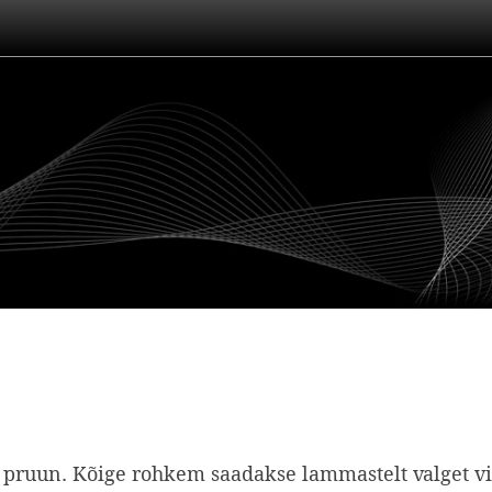
või pruun. Kõige rohkem saadakse lammastelt valget v