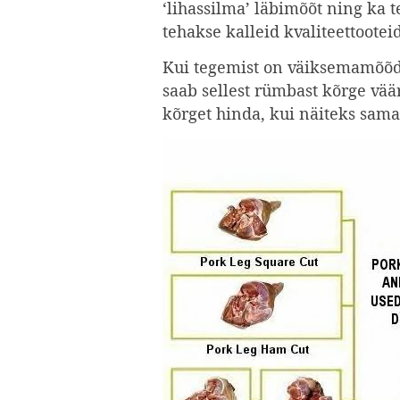
‘lihassilma’ läbimõõt ning ka te
tehakse kalleid kvaliteettootei
Kui tegemist on väiksemamõõdul
saab sellest rümbast kõrge väär
kõrget hinda, kui näiteks sama