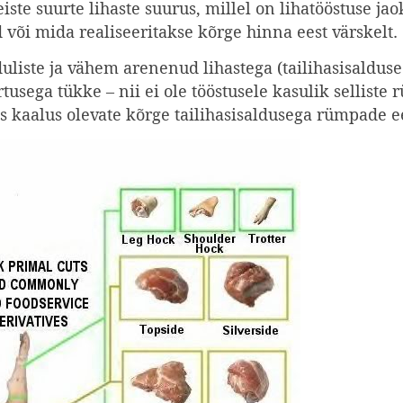
iste suurte lihaste suurus, millel on lihatöös­tuse ja
d või mida realiseeritakse kõrge hinna eest värskelt.
iste ja vähem arenenud lihastega (tailihasisalduse 
tusega tükke – nii ei ole tööstusele kasu­lik sellis
s kaalus olevate kõrge tailihasisaldusega rümpade ee