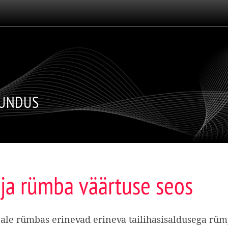
JUNDUS
 ja rümba väärtuse seos
tajale rümbas erinevad erineva tailihasisaldusega rüm