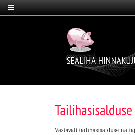
SEALIHA HINNAKU
Tailihasisalduse
Vastavalt tailihasisalduse näi