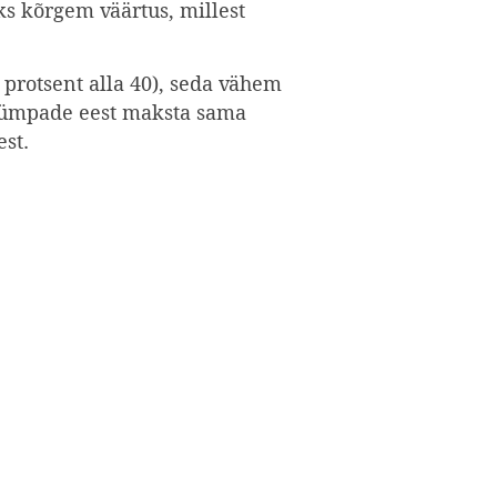
oks kõrgem väärtus, millest
protsent alla 40), seda vähem
te rümpade eest maksta sama
st.