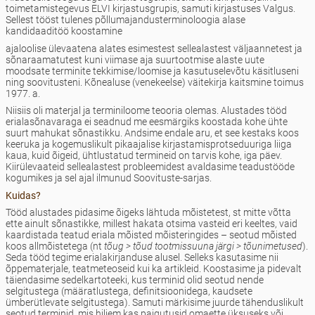
toimetamistegevus ELVI kirjastusgrupis, samuti kirjastuses Valgus.
Sellest tööst tulenes põllumajandusterminoloogia alase
kandidaaditöö koostamine
ajaloolise ülevaatena alates esimestest sellealastest väljaannetest ja
sõnaraamatutest kuni viimase aja suurtootmise alaste uute
moodsate terminite tekkimise/loomise ja kasutuselevõtu käsitluseni
ning soovitusteni. Kõnealuse (venekeelse) väitekirja kaitsmine toimus
1977. a.
Niisiis oli materjal ja terminiloome teooria olemas. Alustades tööd
erialasõnavaraga ei seadnud me eesmärgiks koostada kohe ühte
suurt mahukat sõnastikku. Andsime endale aru, et see kestaks koos
keeruka ja kogemuslikult pikaajalise kirjastamisprotseduuriga liiga
kaua, kuid õigeid, ühtlustatud termineid on tarvis kohe, iga päev.
Kiirülevaateid sellealastest probleemidest avaldasime teadustööde
kogumikes ja sel ajal ilmunud Soovituste-sarjas.
Kuidas?
Tööd alustades pidasime õigeks lähtuda mõistetest, st mitte võtta
ette ainult sõnastikke, millest hakata otsima vasteid eri keeltes, vaid
kaardistada teatud eriala mõisted mõisteringides – seotud mõisted
koos allmõistetega (nt
tõug > tõud tootmissuuna järgi > tõunimetused
).
Seda tööd tegime erialakirjanduse alusel. Selleks kasutasime nii
õppematerjale, teatmeteoseid kui ka artikleid. Koostasime ja pidevalt
täiendasime sedelkartoteeki, kus terminid olid seotud nende
selgitustega (määratlustega, definitsioonidega, kaudsete
ümberütlevate selgitustega). Samuti märkisime juurde tähenduslikult
seotud terminid, mis hiljem kas paigutusid omaette üksuseks või