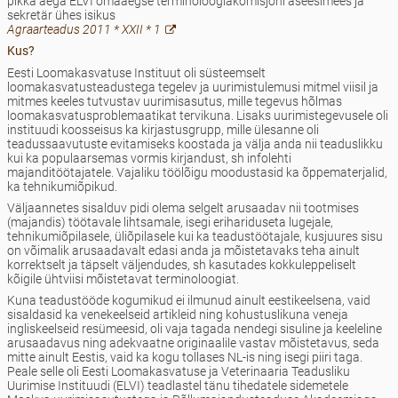
pikka aega ELVI omaaegse terminoloogiakomisjoni aseesimees ja
sekretär ühes isikus
Agraarteadus 2011 * XXII * 1
Kus?
Eesti Loomakasvatuse Instituut oli süsteemselt
loomakasvatusteadustega tegelev ja uurimistulemusi mitmel viisil ja
mitmes keeles tutvustav uurimisasutus, mille tegevus hõlmas
loomakasvatusproblemaatikat tervikuna. Lisaks uurimistegevusele oli
instituudi koosseisus ka kirjastusgrupp, mille ülesanne oli
teadussaavutuste evitamiseks koostada ja välja anda nii teaduslikku
kui ka populaarsemas vormis kirjandust, sh infolehti
majanditöötajatele. Vajaliku töölõigu moodustasid ka õppematerjalid,
ka tehnikumiõpikud.
Väljaannetes sisalduv pidi olema selgelt arusaadav nii tootmises
(majandis) töötavale lihtsamale, isegi erihariduseta lugejale,
tehnikumiõpilasele, üliõpilasele kui ka teadustöötajale, kusjuures sisu
on võimalik arusaadavalt edasi anda ja mõistetavaks teha ainult
korrektselt ja täpselt väljendudes, sh kasutades kokkuleppeliselt
kõigile ühtviisi mõistetavat terminoloogiat.
Kuna teadustööde kogumikud ei ilmunud ainult eestikeelsena, vaid
sisaldasid ka venekeelseid artikleid ning kohustuslikuna veneja
ingliskeelseid resümeesid, oli vaja tagada nendegi sisuline ja keeleline
arusaadavus ning adekvaatne originaalile vastav mõistetavus, seda
mitte ainult Eestis, vaid ka kogu tollases NL-is ning isegi piiri taga.
Peale selle oli Eesti Loomakasvatuse ja Veterinaaria Teadusliku
Uurimise Instituudi (ELVI) teadlastel tänu tihedatele sidemetele