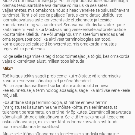
Moskva uurimisasutustega ja Põllumajandusteaduse Akadeemiaga
olemas teadusartiklite avaldamise võimalus ka sealsetes
väljaannetes, mis omakorda nõudis head venekeelse oskussõnavara
tundmist. Tähtis oli see ka paljude Tartus korraldatud üleliiduliste
loomakasvatusalaste konverentside ettekannete ja teeside
koondamisel ning väljaandmisel. Sedasama nõudis ka väitekirjade
kaitsmine nii Eestis kui Moskvas ning venekeelsete autoreferaatide
koostamine. Üleliiduline Põllumajandusministeerium arendas ühel
oma tegevusperioodil ka aktiivset terminoloogiaalast tööd,
korraldades sellealaseid konverentse, mis omakorda innustas
tegevust ka perifeerias.
Kõige selle tagamiseks tegid tööd toimetajad ja tõlgid, kes omakorda
vajasid korrektset alust, millest töös lähtuda.
Miks?
Töö käigus tekkis sageli probleeme, kui mõistete väljendamiseks
kasutati erinevaid sõnakujusid ja sõnaühendeid.
Põllumajandusteadlased kui kirjutiste autorid olid erineva
keeletunnetuse ja terminoloogiabaasiga, sageli ka aktiivse vene keele
mõju all.
Ebaühtlane stiil ja terminoloogia, st mitme erineva termini
(märgistuse) kasutamine ühe mõiste kohta, mis eelnimetatust
tulenevalt paratamatu, on eriti häiriv õpikutes. Eesmärk oli saavutada
võimalikult ühtne erialasõnavara. Selle täitmiseks hakati tegelema
oskussõnavaraga, mille aines lähtus loomakasvatusinstituudi
uurimisvaldkonna temaatikast.
Aluse selle tööga sügavamaks tegelemiseks andiski pikaajaline