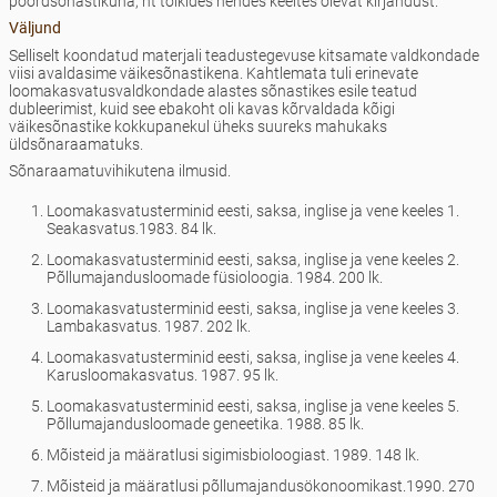
pöördsõnastikuna, nt tõlkides nendes keeltes olevat kirjandust.
Väljund
Selliselt koondatud materjali teadustegevuse kitsamate valdkondade
viisi avaldasime väikesõnastikena. Kahtlemata tuli erinevate
loomakasvatusvaldkondade alastes sõnastikes esile teatud
dubleerimist, kuid see ebakoht oli kavas kõrvaldada kõigi
väikesõnastike kokkupanekul üheks suureks mahukaks
üldsõnaraamatuks.
Sõnaraamatuvihikutena ilmusid.
Loomakasvatusterminid eesti, saksa, inglise ja vene keeles 1.
Seakasvatus.1983. 84 lk.
Loomakasvatusterminid eesti, saksa, inglise ja vene keeles 2.
Põllumajandusloomade füsioloogia. 1984. 200 lk.
Loomakasvatusterminid eesti, saksa, inglise ja vene keeles 3.
Lambakasvatus. 1987. 202 lk.
Loomakasvatusterminid eesti, saksa, inglise ja vene keeles 4.
Karusloomakasvatus. 1987. 95 lk.
Loomakasvatusterminid eesti, saksa, inglise ja vene keeles 5.
Põllumajandusloomade geneetika. 1988. 85 lk.
Mõisteid ja määratlusi sigimisbioloogiast. 1989. 148 lk.
Mõisteid ja määratlusi põllumajandusökonoomikast.1990. 270