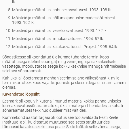
lk.
Mõisteid ja määratlusi hobusekasvatusest. 1993. 108 lk.
Mõisteid ja määratlusi põllumajandusloomade söötmisest.
1993. 102 lk.
Mõisteid ja määratlusi veisekasvatusest. 1993. 172 lk.
Mõisteid ja määratlusi linnukasvatusest.1994. 57 lk.
Mõisteid ja määratlusi kalakasvatusest. Projekt. 1995. 64 lk.
Sõnastikesse oli koondatud üle kümne tuhande termini koos
määratlusega (definitsiooniga) ning vene-, inglisja saksakeelsete
vastetega, moodustades seega kokku keskmise mahuga mitmekeelse
seletava sõnaraamatu.
Kahjuks jäi lõpetamata mehhaniseerimisalane väikesõnastik, mille
terminikartoteek koos vajalike jooniste ja skeemidega oli enam-vähem
olemas.
Kavandatud lõppsiht
Eesmärk oli kogu vihikutena ilmunud materjal kokku panna ühiseks
loomakasvatussõnaraamatuks, üksiti materjali tihendades ja kohati
sõnaraamatutes tekkinud dubleerimist vältides.
Kümmekond aastat tagasi oli lootus see töö avaldada Eesti Keele
Instituudi abil, kuid teatud muutused sealsetes struktuurides
tõmbasid kavatsusele kriipsu peale. Siiski töötati selle võimalusega,