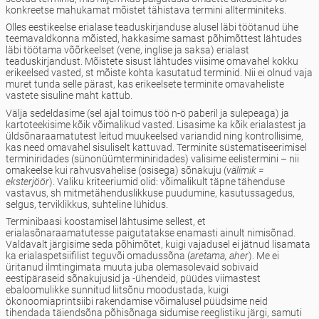
konkreetse mahukamat mõistet tähistava termini allterminiteks.
Olles eestikeelse erialase teaduskirjanduse alusel läbi töötanud ühe
teemavaldkonna mõisted, hakkasime samast põhimõttest lähtudes
läbi töötama võõrkeelset (vene, inglise ja saksa) erialast
teaduskirjandust. Mõistete sisust lähtudes viisime omavahel kokku
erikeelsed vasted, st mõiste kohta kasutatud terminid. Nii ei olnud vaja
muret tunda selle pärast, kas erikeelsete terminite omavaheliste
vastete sisuline maht kattub.
Välja sedeldasime (sel ajal toimus töö n-ö paberil ja sulepeaga) ja
kartoteekisime kõik võimalikud vasted. Lisasime ka kõik erialastest ja
üldsõnaraamatutest leitud muukeelsed variandid ning kontrollisime,
kas need omavahel sisuliselt kattuvad. Terminite süstematiseerimisel
terminiridades (sünonüümterminiridades) valisime eelistermini – nii
omakeelse kui rahvusvahelise (osisega) sõnakuju (
välimik =
eksterjöör
). Valiku kriteeriumid olid: võimalikult täpne tähenduse
vastavus, sh mitmetähenduslikkuse puudumine, kasutussagedus,
selgus, terviklikkus, suhteline lühidus.
Terminibaasi koostamisel lähtusime sellest, et
erialasõnaraamatutesse paigutatakse enamasti ainult nimisõnad.
Valdavalt järgisime seda põhimõtet, kuigi vajadusel ei jätnud lisamata
ka erialaspetsiifilist teguvõi omadussõna (
aretama, aher
). Me ei
üritanud ilmtingimata muuta juba olemasolevaid sobivaid
eestipäraseid sõnakujusid ja -ühendeid, püüdes viimastest
ebaloomulikke sunnitud liitsõnu moodustada, kuigi
ökonoomiaprintsiibi rakendamise võimalusel püüdsime neid
tihendada täiendsõna põhisõnaga sidumise reeglistiku järgi, samuti