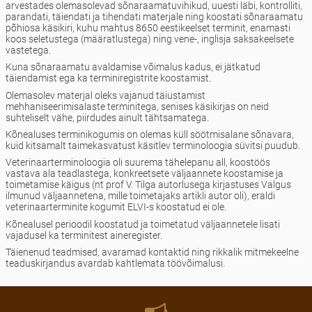
arvestades olemasolevad sõnaraamatuvihikud, uuesti läbi, kontrolliti,
parandati, täiendati ja tihendati materjale ning koostati sõnaraamatu
põhiosa käsikiri, kuhu mahtus 8650 eestikeelset terminit, enamasti
koos seletustega (määratlustega) ning vene-, inglisja saksakeelsete
vastetega.
Kuna sõnaraamatu avaldamise võimalus kadus, ei jätkatud
täiendamist ega ka terminiregistrite koostamist.
Olemasolev materjal oleks vajanud täiustamist
mehhaniseerimisalaste terminitega, senises käsikirjas on neid
suhteliselt vähe, piirdudes ainult tähtsamatega.
Kõnealuses terminikogumis on olemas küll söötmisalane sõnavara,
kuid kitsamalt taimekasvatust käsitlev terminoloogia süvitsi puudub.
Veterinaarterminoloogia oli suurema tähelepanu all, koostöös
vastava ala teadlastega, konkreetsete väljaannete koostamise ja
toimetamise käigus (nt prof V. Tilga autorlusega kirjastuses Valgus
ilmunud väljaannetena, mille toimetajaks artikli autor oli), eraldi
veterinaarterminite kogumit ELVI-s koostatud ei ole.
Kõnealusel perioodil koostatud ja toimetatud väljaannetele lisati
vajadusel ka terminitest aineregister.
Täienenud teadmised, avaramad kontaktid ning rikkalik mitmekeelne
teaduskirjandus avardab kahtlemata töövõimalusi.