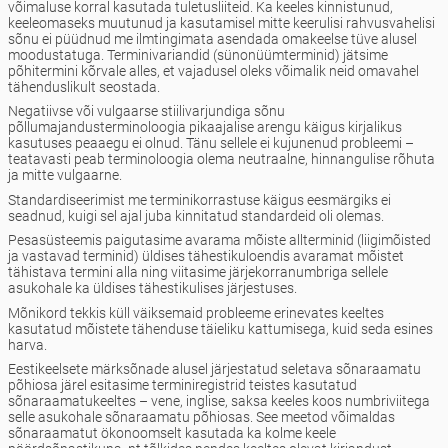
võimaluse korral kasutada tuletusliiteid. Ka keeles kinnistunud,
keeleomaseks muutunud ja kasutamisel mitte keerulisi rahvusvahelisi
sõnu ei püüdnud me ilmtingimata asendada omakeelse tüve alusel
moodustatuga. Terminivariandid (sünonüümterminid) jätsime
põhitermini kõrvale alles, et vajadusel oleks võimalik neid omavahel
tähenduslikult seostada.
Negatiivse või vulgaarse stiilivarjundiga sõnu
põllumajandusterminoloogia pikaajalise arengu käigus kirjalikus
kasutuses peaaegu ei olnud. Tänu sellele ei kujunenud probleemi –
teatavasti peab terminoloogia olema neutraalne, hinnangulise rõhuta
ja mitte vulgaarne.
Standardiseerimist me terminikorrastuse käigus eesmärgiks ei
seadnud, kuigi sel ajal juba kinnitatud standardeid oli olemas.
Pesasüsteemis paigutasime avarama mõiste allterminid (liigimõisted
ja vastavad terminid) üldises tähestikuloendis avaramat mõistet
tähistava termini alla ning viitasime järjekorranumbriga sellele
asukohale ka üldises tähestikulises järjestuses.
Mõnikord tekkis küll väiksemaid probleeme erinevates keeltes
kasutatud mõistete tähenduse täieliku kattumisega, kuid seda esines
harva.
Eestikeelsete märksõnade alusel järjestatud seletava sõnaraamatu
põhiosa järel esitasime terminiregistrid teistes kasutatud
sõnaraamatukeeltes – vene, inglise, saksa keeles koos numbriviitega
selle asukohale sõnaraamatu põhiosas. See meetod võimaldas
sõnaraamatut ökonoomselt kasutada ka kolme keele