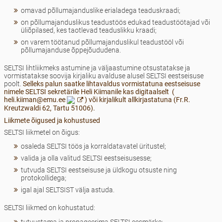
omavad põllumajanduslike erialadega teaduskraadi;
on põllumajanduslikus teadustöös edukad teadustöötajad või
üliõpilased, kes taotlevad teaduslikku kraadi;
on varem töötanud põllumajanduslikul teadustööl või
põllumajanduse õppejõududena.
SELTSI lihtliikmeks astumine ja väljaastumine otsustatakse ja
vormistatakse soovija kirjaliku avalduse alusel SELTSI eestseisuse
poolt.
Selleks palun saatke lihtavaldus vormistatuna eestseisuse
nimele SELTSI sekretärile Heli Kiimanile kas digitaalselt (
heli.kiiman@emu.ee
) või kirjalikult allkirjastatuna (Fr.R.
Kreutzwaldi 62, Tartu 51006)
.
Liikmete õigused ja kohustused
SELTSI liikmetel on õigus:
osaleda SELTSI töös ja korraldatavatel üritustel;
valida ja olla valitud SELTSI eestseisusesse;
tutvuda SELTSI eestseisuse ja üldkogu otsuste ning
protokollidega;
igal ajal SELTSIST välja astuda.
SELTSI liikmed on kohustatud:
tutvustama ja propageerima SELTSI eesmärke;