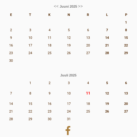
<<
>>
Juuni 2025
E
T
K
N
R
L
P
1
2
3
4
5
6
7
8
9
10
11
12
13
14
15
16
17
18
19
20
21
22
23
24
25
26
27
28
29
30
Juuli 2025
1
2
3
4
5
6
11
7
8
9
10
12
13
14
15
16
17
18
19
20
21
22
23
24
25
26
27
28
29
30
31