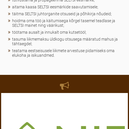
aitama kaasa SELTSI eesmärkide saavutamisele;
täitma SELTSI juhtorganite otsuseid ja põhikirja nõudeid;
hoidma oma töö ja käitumisega kõrgel tasemel teadlase ja
SELTSI mainet ning väärikust;
töötama ausalt ja innukalt oma kutsetööl;
tasuma liikmemaksu üldkogu otsusega määratud mahus ja
tähtaegdel;
teatama eestseisusele liikmete arvestuse pidamiseks oma
elukoha ja isikuandmed.