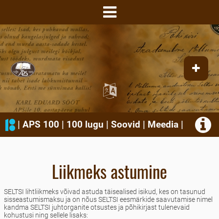
|
APS 100
|
100 lugu
|
Soovid
|
Meedia
|
Liikmeks astumine
SELTSI lihtliikmeks võivad astuda täisealised isikud, kes on tasunud
sisseastumismaksu ja on nõus SELTSI eesmärkide saavutamise nimel
kandma SELTSI juhtorganite otsustes ja põhikirjast tulenevaid
kohustusi ning sellele lisaks: