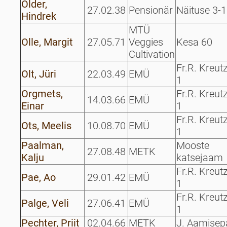
Older,
27.02.38
Pensionär
Näituse 3-1
Hindrek
MTÜ
Olle, Margit
27.05.71
Veggies
Kesa 60
Cultivation
Fr.R. Kreut
Olt, Jüri
22.03.49
EMÜ
1
Orgmets,
Fr.R. Kreut
14.03.66
EMÜ
Einar
1
Fr.R. Kreut
Ots, Meelis
10.08.70
EMÜ
1
Paalman,
Mooste
27.08.48
METK
Kalju
katsejaam
Fr.R. Kreut
Pae, Ao
29.01.42
EMÜ
1
Fr.R. Kreut
Palge, Veli
27.06.41
EMÜ
1
Pechter, Priit
02.04.66
METK
J. Aamisep