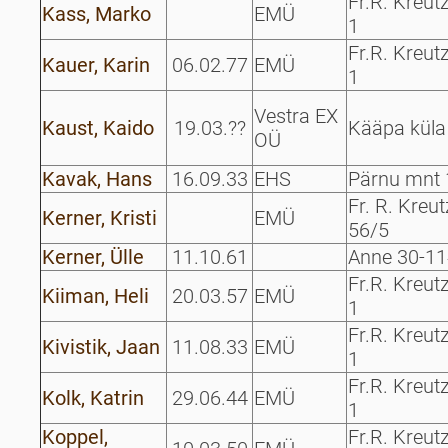
Fr.R. Kreut
Kass, Marko
EMÜ
1
Fr.R. Kreut
Kauer, Karin
06.02.77
EMÜ
1
Vestra EX
Kaust, Kaido
19.03.??
Kääpa küla
OÜ
Kavak, Hans
16.09.33
EHS
Pärnu mnt 
Fr. R. Kreu
Kerner, Kristi
EMÜ
56/5
Kerner, Ülle
11.10.61
Anne 30-11
Fr.R. Kreut
Kiiman, Heli
20.03.57
EMÜ
1
Fr.R. Kreut
Kivistik, Jaan
11.08.33
EMÜ
1
Fr.R. Kreut
Kolk, Katrin
29.06.44
EMÜ
1
Koppel,
Fr.R. Kreut