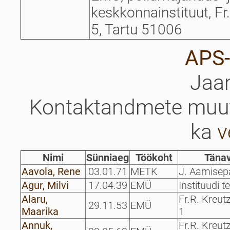
keskkonnainstituut, Fr
5, Tartu 51006
APS-
Jaan
Kontaktandmete muut
ka
v
Nimi
Sünniaeg
Töökoht
Täna
Aavola, Rene
03.01.71
METK
J. Aamisep
Agur, Milvi
17.04.39
EMÜ
Instituudi t
Alaru,
Fr.R. Kreut
29.11.53
EMÜ
Maarika
1
Annuk,
Fr.R. Kreut