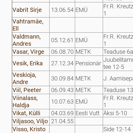
Fr.R. Kreut
Vabrit Sirje
13.06.54
EMÜ
1
Vahtramäe,
Ell
Valdmann,
Fr.R. Kreut
05.12.61
EMÜ
Andres
1
Vasar, Virge
06.08.70
METK
Teaduse 6
Juubelita
Vesik, Erika
27.12.34
Pensionär
tee 12-5
Veskioja,
30.09.84
METK
J. Aamisep
Andre
Viil, Peeter
06.09.43
METK
Teaduse 1
Viinalass,
Fr.R. Kreut
10.07.63
EMÜ
Haldja
1
Vikat, Külli
04.03.69
Eesti Vutt
Äksi 5-10
Viljasoo, Viljo
21.04.55
Visso, Kristo
Side 12-14