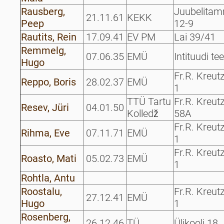
Rausberg,
Juubelita
21.11.61
KEKK
Peep
12-9
Rautits, Rein
17.09.41
EV PM
Lai 39/41
Remmelg,
07.06.35
EMÜ
Intituudi te
Hugo
Fr.R. Kreut
Reppo, Boris
28.02.37
EMÜ
1
TTÜ Tartu
Fr.R. Kreut
Resev, Jüri
04.01.50
Kolledž
58A
Fr.R. Kreut
Rihma, Eve
07.11.71
EMÜ
1
Fr.R. Kreut
Roasto, Mati
05.02.73
EMÜ
1
Rohtla, Antu
Roostalu,
Fr.R. Kreut
27.12.41
EMÜ
Hugo
1
Rosenberg,
26.12.46
TÜ
Ülikooli 18