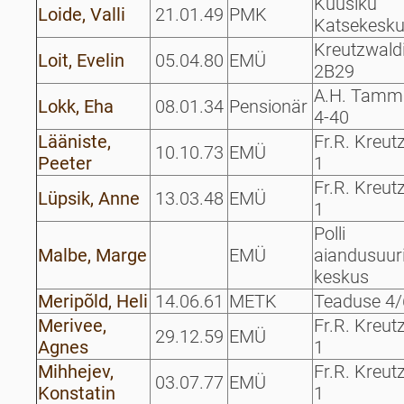
Kuusiku
Loide, Valli
21.01.49
PMK
Katsekesk
Kreutzwaldi
Loit, Evelin
05.04.80
EMÜ
2B29
A.H. Tamm
Lokk, Eha
08.01.34
Pensionär
4-40
Lääniste,
Fr.R. Kreut
10.10.73
EMÜ
Peeter
1
Fr.R. Kreut
Lüpsik, Anne
13.03.48
EMÜ
1
Polli
Malbe, Marge
EMÜ
aiandusuur
keskus
Meripõld, Heli
14.06.61
METK
Teaduse 4/
Merivee,
Fr.R. Kreut
29.12.59
EMÜ
Agnes
1
Mihhejev,
Fr.R. Kreut
03.07.77
EMÜ
Konstatin
1