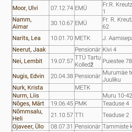
Fr.R. Kreut
Moor, Ulvi
07.12.74
EMÜ
1
Namm,
Fr. R. Kreu
30.10.67
EMÜ
Aimar
62
Narits, Lea
10.01.70
METK
J. Aamisep
Neerut, Jaak
Pensionär
Kivi 4
TTÜ Tartu
Nei, Lembit
19.07.57
Puiestee 78
Kolledž
Murumäe te
Nugis, Edvin
20.04.38
Pensionär
Juuliku
Nurk, Krista
METK
Nurm, Liis
Muru 10-4
Nõges, Märt
19.06.45
PMK
Teaduse 4
Nõmmsalu,
21.10.57
TTI
Teaduse 2
Heli
Ojaveer, Ülo
08.07.31
Pensionär
Tammiste k