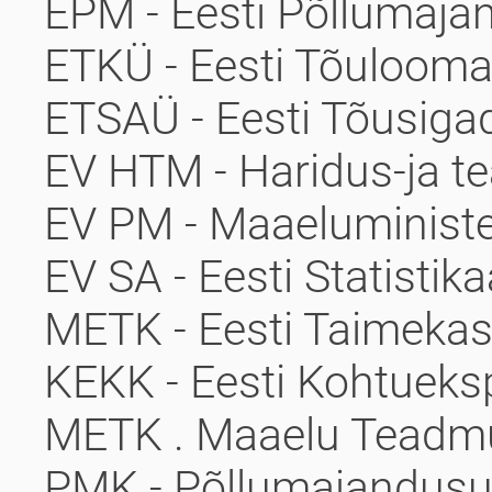
EPM - Eesti Põlluma
ETKÜ - Eesti Tõulooma
ETSAÜ - Eesti Tõusiga
EV HTM - Haridus-ja t
EV PM - Maaeluminist
EV SA - Eesti Statistik
METK - Eesti Taimekas
KEKK - Eesti Kohtuekspe
METK . Maaelu Teadm
PMK - Põllumajandusu