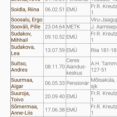
Fr.R. Kreut
Soidla, Riina
06.02.51
EMÜ
1
Soosalu, Ergo
Viru-Jaagu
Sooväli, Pille
23.04.64
METK
J. Aamisep
Sudakov,
Fr.R. Kreut
09.10.52
EMÜ
Mihhail
1
Sudakova,
13.07.59
EMÜ
Riia 181-18
Lea
Ceres
Suitso,
A.H. Tamm
08.11.70
Aiandus-
Andres
127-51
keskus
Suurmaa,
Mõisaküla, 
06.05.33
Pensionär
Aigar
sjk
Suuroja,
Fr.R. Kreut
20.09.40
EMÜ
Toivo
1
Sõmermaa,
Fr.R. Kreut
17.06.38
EMÜ
Anne-Liis
1