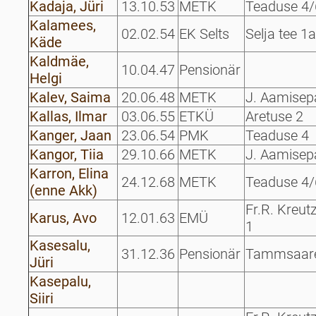
Kadaja, Jüri
13.10.53
METK
Teaduse 4/
Kalamees,
02.02.54
EK Selts
Selja tee 1a
Käde
Kaldmäe,
10.04.47
Pensionär
Helgi
Kalev, Saima
20.06.48
METK
J. Aamisep
Kallas, Ilmar
03.06.55
ETKÜ
Aretuse 2
Kanger, Jaan
23.06.54
PMK
Teaduse 4
Kangor, Tiia
29.10.66
METK
J. Aamisep
Karron, Elina
24.12.68
METK
Teaduse 4/
(enne Akk)
Fr.R. Kreut
Karus, Avo
12.01.63
EMÜ
1
Kasesalu,
31.12.36
Pensionär
Tammsaare
Jüri
Kasepalu,
Siiri