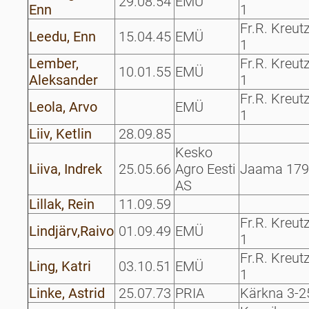
29.08.54
EMÜ
Enn
1
Fr.R. Kreut
Leedu, Enn
15.04.45
EMÜ
1
Lember,
Fr.R. Kreut
10.01.55
EMÜ
Aleksander
1
Fr.R. Kreut
Leola, Arvo
EMÜ
1
Liiv, Ketlin
28.09.85
Kesko
Liiva, Indrek
25.05.66
Agro Eesti
Jaama 179
AS
Lillak, Rein
11.09.59
Fr.R. Kreut
Lindjärv,Raivo
01.09.49
EMÜ
1
Fr.R. Kreut
Ling, Katri
03.10.51
EMÜ
1
Linke, Astrid
25.07.73
PRIA
Kärkna 3-2