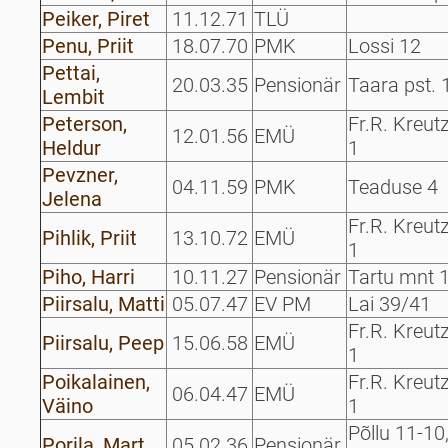
Peiker, Piret
11.12.71
TLÜ
Penu, Priit
18.07.70
PMK
Lossi 12
Pettai,
20.03.35
Pensionär
Taara pst. 
Lembit
Peterson,
Fr.R. Kreut
12.01.56
EMÜ
Heldur
1
Pevzner,
04.11.59
PMK
Teaduse 4
Jelena
Fr.R. Kreut
Pihlik, Priit
13.10.72
EMÜ
1
Piho, Harri
10.11.27
Pensionär
Tartu mnt 
Piirsalu, Matti
05.07.47
EV PM
Lai 39/41
Fr.R. Kreut
Piirsalu, Peep
15.06.58
EMÜ
1
Poikalainen,
Fr.R. Kreut
06.04.47
EMÜ
Väino
1
Põllu 11-10,
Porila, Mart
05.02.36
Pensionär