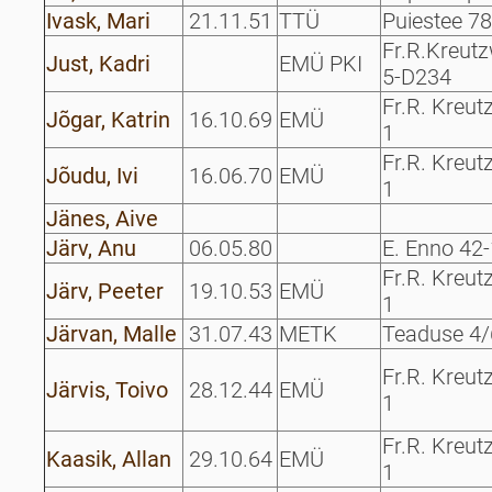
Ivask, Mari
21.11.51
TTÜ
Puiestee 78
Fr.R.Kreutz
Just, Kadri
EMÜ PKI
5-D234
Fr.R. Kreut
Jõgar, Katrin
16.10.69
EMÜ
1
Fr.R. Kreut
Jõudu, Ivi
16.06.70
EMÜ
1
Jänes, Aive
Järv, Anu
06.05.80
E. Enno 42
Fr.R. Kreut
Järv, Peeter
19.10.53
EMÜ
1
Järvan, Malle
31.07.43
METK
Teaduse 4/
Fr.R. Kreut
Järvis, Toivo
28.12.44
EMÜ
1
Fr.R. Kreut
Kaasik, Allan
29.10.64
EMÜ
1