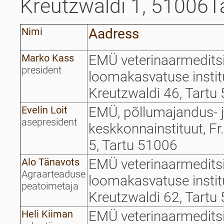
Kreutzwaldi 1, 51006Ta
Nimi
Aadress
Marko Kass
EMÜ veterinaarmeditsii
president
loomakasvatuse institu
Kreutzwaldi 46, Tartu
Evelin Loit
EMÜ, põllumajandus- 
asepresident
keskkonnainstituut, Fr
5, Tartu 51006
Alo Tänavots
EMÜ veterinaarmeditsii
Agraarteaduse
loomakasvatuse institu
peatoimetaja
Kreutzwaldi 62, Tartu
Heli Kiiman
EMÜ veterinaarmeditsii