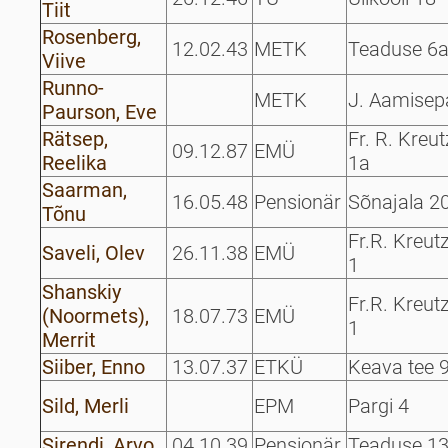
Tiit
Rosenberg,
12.02.43
METK
Teaduse 6
Viive
Runno-
METK
J. Aamisep
Paurson, Eve
Rätsep,
Fr. R. Kreu
09.12.87
EMÜ
Reelika
1a
Saarman,
16.05.48
Pensionär
Sõnajala 2
Tõnu
Fr.R. Kreut
Saveli, Olev
26.11.38
EMÜ
1
Shanskiy
Fr.R. Kreut
(Noormets),
18.07.73
EMÜ
1
Merrit
Siiber, Enno
13.07.37
ETKÜ
Keava tee 
Sild, Merli
EPM
Pargi 4
Sirendi, Arvo
04.10.39
Pensionär
Teaduse 1