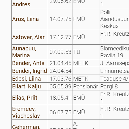
29.05.62
EMÜ
Andres
1
Polli
Arus, Liina
14.07.75
EMÜ
Aiandusuur
Keskus
Fr.R. Kreut
Astover, Alar
17.12.77
EMÜ
1
Aunapuu,
Biomeedik
07.09.53
TÜ
Marina
Ravila 19
Bender, Ants
21.04.45
METK
J. Aamisep
Bender, Ingrid
24.04.54
Linnumetsa
Edesi, Liina
17.03.76
METK
Teaduse 4/
Eilart, Kalju
05.05.39
Pensionär
Pargi 8
Fr.R. Kreut
Elias, Priit
18.05.41
EMÜ
1
Eremeev,
Fr.R. Kreut
06.07.75
EMÜ
Viacheslav
1
A.
Geherman,