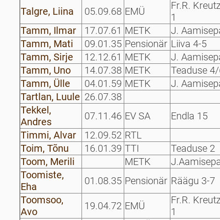
Fr.R. Kreut
Talgre, Liina
05.09.68
EMÜ
1
Tamm, Ilmar
17.07.61
METK
J. Aamisep
Tamm, Mati
09.01.35
Pensionär
Liiva 4-5
Tamm, Sirje
12.12.61
METK
J. Aamisep
Tamm, Uno
14.07.38
METK
Teaduse 4/
Tamm, Ülle
04.01.59
METK
J. Aamisep
Tartlan, Luule
26.07.38
Tekkel,
07.11.46
EV SA
Endla 15
Andres
Timmi, Alvar
12.09.52
RTL
Toim, Tõnu
16.01.39
TTI
Teaduse 2
Toom, Merili
METK
J.Aamisepa
Toomiste,
01.08.35
Pensionär
Räägu 3-7
Eha
Toomsoo,
Fr.R. Kreut
19.04.72
EMÜ
Avo
1