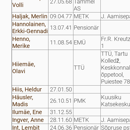
27.05.68
Tammel
Volli
AS
Haljak, Merlin
09.04.77
METK
J. Aamisep
Hannolainen,
13.07.41
Pensionär
Erkki-Gennadi
Henno,
Fr.R. Kreut
11.08.54
EMÜ
Merike
1
TTÜ, Tartu
Kolledž,
Hiiemäe,
TTÜ
Keskkonnak
Olavi
õppetool,
Puiestee 78
Hiis, Heldur
27.01.50
Häusler,
Kuusiku
26.10.51
PMK
Madis
Katsekesk
Ilumäe, Ene
31.12.55
Ingver, Anne
28.11.60
METK
J. Aamisep
Int, Lembit
24.06.36
Pensionär
Sõpruse ps