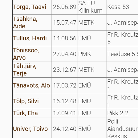
SA TÜ
Torga, Taavi
26.06.89
Kesa 53
Kliinikum
Tsahkna,
15.07.47
METK
J. Aamisep
Aide
Fr.R. Kreut
Tullus, Hardi
14.08.56
EMÜ
5
Tõnissoo,
27.04.40
PMK
Teaduse 5-
Arvo
Tähtjärv,
23.12.67
METK
J. Aamisep
Terje
Fr.R. Kreut
Tänavots, Alo
17.03.72
EMÜ
1
Fr.R. Kreut
Tölp, Silvi
16.12.48
EMÜ
1
Türk, Eha
17.09.41
EMÜ
Pikk 2-2
Polli
Univer, Toivo
24.12.40
EMÜ
Aiandusuur
Keskus