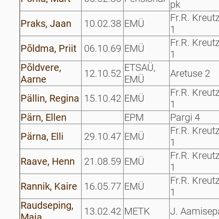
pk
Fr.R. Kreut
Praks, Jaan
10.02.38
EMÜ
1
Fr.R. Kreut
Põldma, Priit
06.10.69
EMÜ
1
Põldvere,
ETSAÜ,
12.10.52
Aretuse 2
Aarne
EMÜ
Fr.R. Kreut
Pällin, Regina
15.10.42
EMÜ
1
Pärn, Ellen
EPM
Pargi 4
Fr.R. Kreut
Pärna, Elli
29.10.47
EMÜ
1
Fr.R. Kreut
Raave, Henn
21.08.59
EMÜ
1
Fr.R. Kreut
Rannik, Kaire
16.05.77
EMÜ
1
Raudseping,
13.02.42
METK
J. Aamisep
Maia