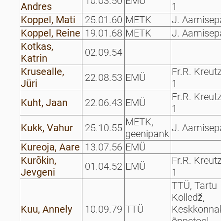
10.03.50
EMÜ
Andres
1
Koppel, Mati
25.01.60
METK
J. Aamisep
Koppel, Reine
19.01.68
METK
J. Aamisep
Kotkas,
02.09.54
Katrin
Krusealle,
Fr.R. Kreut
22.08.53
EMÜ
Jüri
1
Fr.R. Kreut
Kuht, Jaan
22.06.43
EMÜ
1
METK,
Kukk, Vahur
25.10.55
J. Aamisep
geenipank
Kureoja, Aare
13.07.56
EMÜ
Kurõkin,
Fr.R. Kreut
01.04.52
EMÜ
Jevgeni
1
TTÜ, Tartu
Kolledž,
Kuu, Annely
10.09.79
TTÜ
Keskkonnak