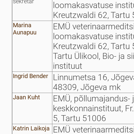
sekretär
loomakasvatuse institu
Kreutzwaldi 62, Tartu
Marina
EMÜ veterinaarmeditsii
Aunapuu
loomakasvatuse institu
Kreutzwaldi 62, Tartu
Tartu Ülikool, Bio- ja s
instituut
Ingrid Bender
Linnumetsa 16, Jõgeva
48309, Jõgeva mk
Jaan Kuht
EMÜ, põllumajandus- 
keskkonnainstituut, Fr
5, Tartu 51006
Katrin Laikoja
EMÜ veterinaarmeditsii