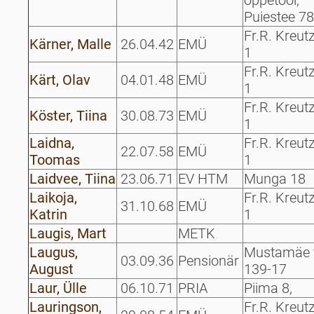
õppetool,
Puiestee 7
Fr.R. Kreut
Kärner, Malle
26.04.42
EMÜ
1
Fr.R. Kreut
Kärt, Olav
04.01.48
EMÜ
1
Fr.R. Kreut
Köster, Tiina
30.08.73
EMÜ
1
Laidna,
Fr.R. Kreut
22.07.58
EMÜ
Toomas
1
Laidvee, Tiina
23.06.71
EV HTM
Munga 18
Laikoja,
Fr.R. Kreut
31.10.68
EMÜ
Katrin
1
Laugis, Mart
METK
Laugus,
Mustamäe 
03.09.36
Pensionär
August
139-17
Laur, Ülle
06.10.71
PRIA
Piima 8,
Lauringson,
Fr.R. Kreut