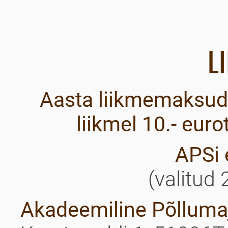
L
Aasta liikmemaksud 
liikmel 10.- euro
APSi 
(valitud 
Akadeemiline Põlluma