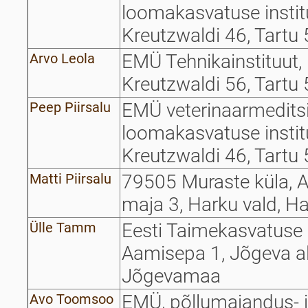
loomakasvatuse institu
Kreutzwaldi 46, Tartu
Arvo Leola
EMÜ Tehnikainstituut, 
Kreutzwaldi 56, Tartu
Peep Piirsalu
EMÜ veterinaarmeditsii
loomakasvatuse institu
Kreutzwaldi 46, Tartu
Matti Piirsalu
79505 Muraste küla, AÜ
maja 3, Harku vald, H
Ülle Tamm
Eesti Taimekasvatuse I
Aamisepa 1, Jõgeva al
Jõgevamaa
Avo Toomsoo
EMÜ, põllumajandus- 