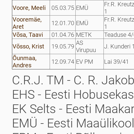
Fr.R. Kreut
Voore, Meeli
05.03.75
EMÜ
1
Vooremäe,
Fr.R. Kreut
12.01.70
EMÜ
Aret
1
Võsa, Taavi
01.04.76
METK
Teaduse 4/
AS
Võsso, Krist
19.05.79
J. Kunderi 
Virupuu
Õunmaa,
12.09.74
EV PM
Lai 39/41
Andres
C.R.J. TM - C. R. Jak
EHS - Eesti Hobusekasv
EK Selts - Eesti Maakar
EMÜ - Eesti Maaülikoo