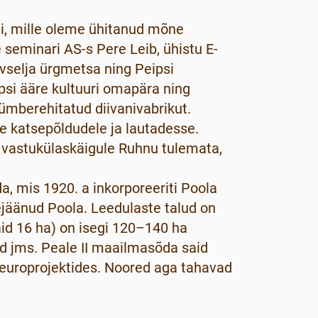
ni, mille oleme ühitanud mõne
seminari AS-s Pere Leib, ühistu E-
vselja ürgmetsa ning Peipsi
ipsi ääre kultuuri omapära ning
ümberehitatud diivanivabrikut.
de katsepõldudele ja lautadesse.
l vastukülaskäigule Ruhnu tulemata,
, mis 1920. a inkorporeeriti Poola
lejäänud Poola. Leedulaste talud on
id 16 ha) on isegi 120–140 ha
id jms. Peale II maailmasõda said
n europrojektides. Noored aga tahavad