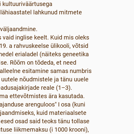
 kultuuriväärtusega
lähiaastatel lahkunud mitmete
 väljaandmine.
 vaid inglise keelt. Kuid mis oleks
9. a rahvuskeelse ülikooli, võtsid
edel erialadel (näiteks geneetika
 ise. Rõõm on tõdeda, et need
ralleelne esitamine samas numbris
t uutele nõudmistele ja tänu uuele
adusajakirjade reale (1–3).
ma ettevõtmistes ära kasutada.
ajanduse arenguloos" I osa (kuni
äljaandmiseks, kuid materiaalsete
esed osad said teoks tänu tollase
sutuse liikmemaksu (i 1000 krooni),