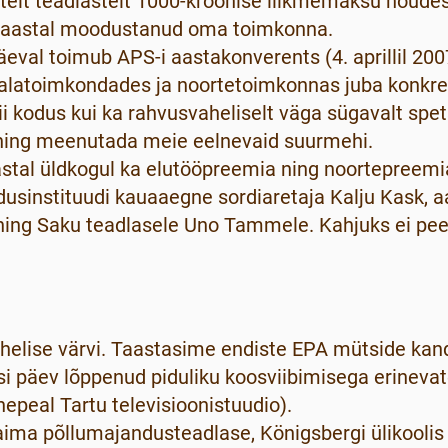
stelt teadlastelt 1000-kroonise liikmemaksu nõudest
gal aastal moodustanud oma toimkonna.
eval toimub APS-i aastakonverents (4. aprillil 2007 
rialatoimkondades ja noortetoimkonnas juba konk
ii kodus kui ka rahvusvaheliselt väga sügavalt spet
 ning meenutada meie eelnevaid suurmehi.
astal üldkogul ka elutööpreemia ning noortepreemi
dusinstituudi kauaaegne sordiaretaja Kalju Kask, 
e ning Saku teadlasele Uno Tammele. Kahjuks ei pe
elise värvi. Taastasime endiste EPA mütside kand
i päev lõppenud piduliku koosviibimisega erinevat
hepeal Tartu televisioonistuudio).
a põllumajandusteadlase, Königsbergi ülikoolis õ