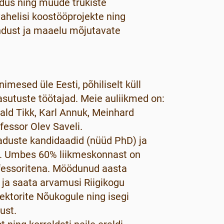
adus ning muude trükiste
vahelisi koostööprojekte ning
andust ja maaelu mõjutavate
imesed üle Eesti, põhiliselt küll
 asutuste töötajad. Meie auliikmed on:
ald Tikk, Karl Annuk, Meinhard
fessor Olev Saveli.
duste kandidaadid (nüüd PhD) ja
c). Umbes 60% liikmeskonnast on
ofessoritena. Möödunud aasta
u ja saata arvamusi Riigikogu
Rektorite Nõukogule ning isegi
ust.