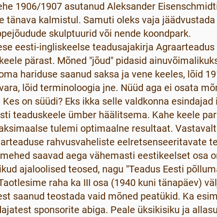
lehe 1906/1907 asutanud Aleksander Eisenschmidti
tänava kalmistul. Samuti oleks vaja jäädvustada 
pejõudude skulptuurid või nende koondpark.
se eesti-ingliskeelse teadusajakirja Agraarteadus
 keele pärast. Mõned "jõud" pidasid ainuvõimalikuks
oma hariduse saanud saksa ja vene keeles, lõid 191
ara, lõid terminoloogia jne. Nüüd aga ei osata mõn
 Kes on süüdi? Eks ikka selle valdkonna esindajad
esti teaduskeele ümber häälitsema. Kahe keele pa
 maksimaalse tulemi optimaalne resultaat. Vastaval
arteaduse rahvusvaheliste eelretsenseeritavate te
mehed saavad aega vähemasti eestikeelset osa o
likud ajaloolised teosed, nagu "Teadus Eesti põllum
 Taotlesime raha ka III osa (1940 kuni tänapäev) v
est saanud teostada vaid mõned peatükid. Ka esim
dajatest sponsorite abiga. Peale üksikisiku ja alla