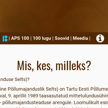
|
APS 100
|
100 lugu
|
Soovid
|
Meedia
|
Mis, kes, milleks?
anduse Selts)?
e Põllumajanduslik Selts) on Tartu Eesti Põllumee
l, 9. aprillil 1989 taasasutatud mittetulundusühi
i- põllumajandusteaduse arengule. Loomulikult esi