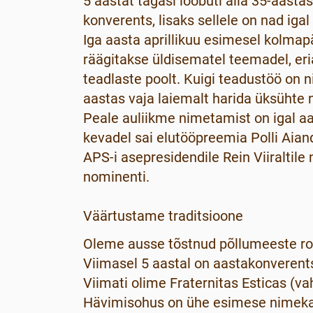
5 aastat tagasi loobuti alla 35-aasta
konverents, lisaks sellele on nad i
Iga aasta aprillikuu esimesel kolmapä
räägitakse üldisematel teemadel, e
teadlaste poolt. Kuigi teadustöö on n
aastas vaja laiemalt harida üksühte
Peale auliikme nimetamist on igal a
kevadel sai elutööpreemia Polli Aian
APS-i asepresidendile Rein Viiraltil
nominenti.
Väärtustame traditsioone
Oleme ausse tõstnud põllumeeste roh
Viimasel 5 aastal on aastakonverents
Viimati olime Fraternitas Esticas (va
Hävimisohus on ühe esimese nimekaim