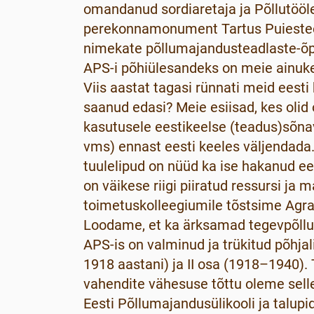
omandanud sordiaretaja ja Põllutöö
perekonnamonument Tartus Puiestee 
nimekate põllumajandusteadlaste-õp
APS-i põhiülesandeks on meie ainuke
Viis aastat tagasi rünnati meid eesti
saanud edasi? Meie esiisad, kes olid 
kasutusele eestikeelse (teadus)sõnav
vms) ennast eesti keeles väljendada.
tuulelipud on nüüd ka ise hakanud e
on väikese riigi piiratud ressursi ja
toimetuskolleegiumile tõstsime Agra
Loodame, et ka ärksamad tegevpõllu
APS-is on valminud ja trükitud põhja
1918 aastani) ja II osa (1918–1940).
vahendite vähesuse tõttu oleme sell
Eesti Põllumajandusülikooli ja talupi