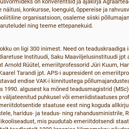
evusvormideks on konverentsid ja ajakirja Agraarte
 näitusi, konkursse, loenguid, õppereise ja rahvus
oliitiline organisatsioon, osaleme siiski põllumaj
e aruteludel ning teeme ettepanekuid.
okku on ligi 300 inimest. Need on teaduskraadiga in
iaretuse Instituudi, Saku Maaviljelusinstituudi jpt
t Arnold Rüütel, emeriitprofessorid Jüri Kuum, Har
Kaarel Tarandi jpt. APS-i aupresident on emeriitpro
avad endise VAK-i kinnitustega põllumajandustea
tes 1990. algusest ka mõned teadusmagistrid (MS
n väljateenitud puhkusel või emeriidistaatuses pr
emeriitdotsentide staatuse eest ning koguda allkirj
ele, haridus- ja teadus- ning rahandusministrile, 
ülikooliseadust, mis puudutab emeriitdotsendi staat