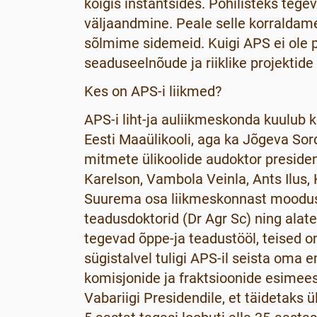
kõigis instantsides. Põhilisteks teg
väljaandmine. Peale selle korraldame
sõlmime sidemeid. Kuigi APS ei ole p
seaduseelnõude ja riiklike projektid
Kes on APS-i liikmed?
APS-i liht-ja auliikmeskonda kuulub k
Eesti Maaülikooli, aga ka Jõgeva Sord
mitmete ülikoolide audoktor presiden
Karelson, Vambola Veinla, Ants Ilus, 
Suurema osa liikmeskonnast moodust
teadusdoktorid (Dr Agr Sc) ning ala
tegevad õppe-ja teadustööl, teised o
sügistalvel tuligi APS-il seista oma 
komisjonide ja fraktsioonide esimeest
Vabariigi Presidendile, et täidetaks 