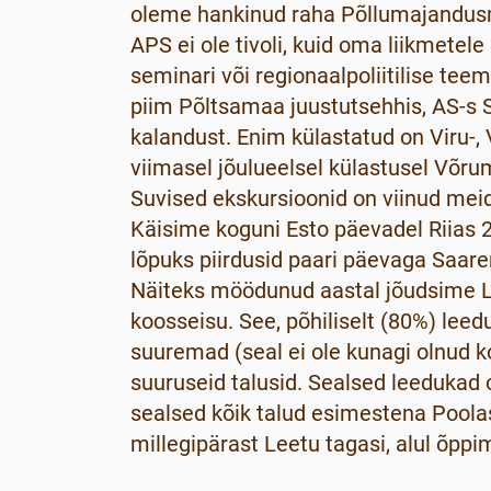
oleme hankinud raha Põllumajandusmi
APS ei ole tivoli, kuid oma liikmete
seminari või regionaalpoliitilise te
piim Põltsamaa juustutsehhis, AS-s 
kalandust. Enim külastatud on Viru-,
viimasel jõulueelsel külastusel Võru
Suvised ekskursioonid on viinud meid 
Käisime koguni Esto päevadel Riias 2
lõpuks piirdusid paari päevaga Saar
Näiteks möödunud aastal jõudsime Le
koosseisu. See, põhiliselt (80%) lee
suuremad (seal ei ole kunagi olnud k
suuruseid talusid. Sealsed leedukad 
sealsed kõik talud esimestena Poolas
millegipärast Leetu tagasi, alul õppi