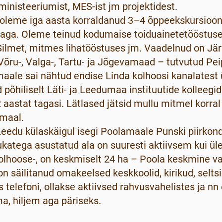
nisteeriumist, MES-ist jm projektidest.
le oleme iga aasta korraldanud 3–4 õppeekskursioo
emaga. Oleme teinud kodumaise toiduainetetööstuse 
Silmet, mitmes lihatööstuses jm. Vaadelnud on Jär
 Võru-, Valga-, Tartu- ja Jõgevamaad – tutvutud Pe
maale sai nähtud endise Linda kolhoosi kanalatest 
põhiliselt Läti- ja Leedumaa instituutide kolleegi
 aastat tagasi. Lätlased jätsid mullu mitmel korra
emaal.
edu külaskäigul isegi Poolamaale Punski piirkonda
dukatega asustatud ala on suuresti aktiivsem kui ü
olhoose-, on keskmiselt 24 ha – Poola keskmine va
on säilitanud omakeelsed keskkoolid, kirikud, selts
 telefoni, ollakse aktiivsed rahvusvahelistes ja n
ma, hiljem aga päriseks.