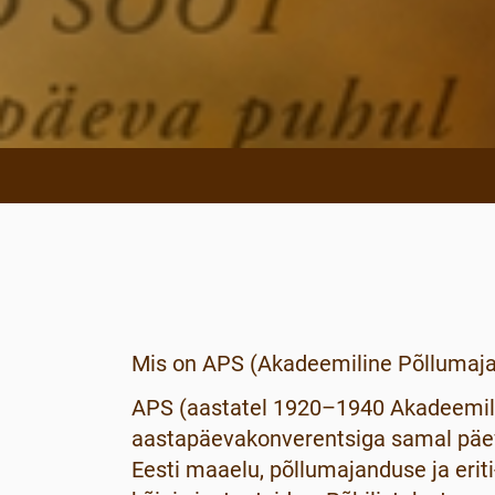
Mis on APS (Akadeemiline Põllumaj
APS (aastatel 1920–1940 Akadeemilin
aastapäevakonverentsiga samal päeva
Eesti maaelu, põllumajanduse ja erit