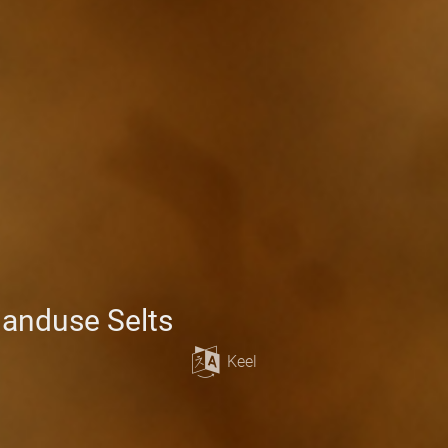
janduse Selts
Keel