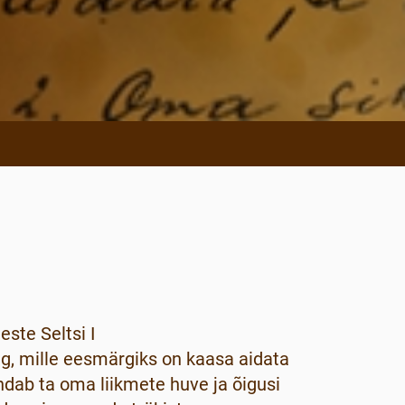
ste Seltsi I
ng, mille eesmärgiks on kaasa aidata
ndab ta oma liikmete huve ja õigusi