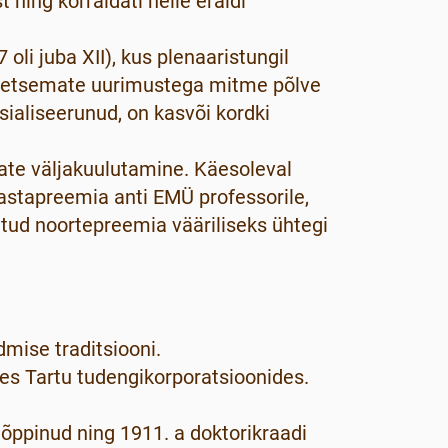
 ning korraldati neile eraldi
oli juba XII), kus plenaaristungil
reetsemate uurimustega mitme põlve
sialiseerunud, on kasvõi kordki
ate väljakuulutamine. Käesoleval
aastapreemia anti EMÜ professorile,
etud noortepreemia vääriliseks ühtegi
mise traditsiooni.
es Tartu tudengikorporatsioonides.
ppinud ning 1911. a doktorikraadi