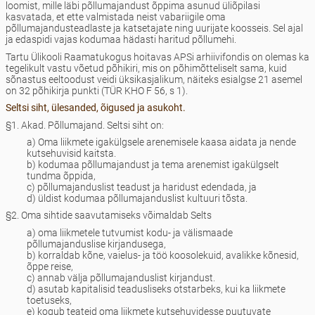
loomist, mille läbi põllumajandust õppima asunud üliõpilasi
kasvatada, et ette valmistada neist vabariigile oma
põllumajandusteadlaste ja katsetajate ning uurijate koosseis. Sel ajal
ja edaspidi vajas kodumaa hädasti haritud põllumehi.
Tartu Ülikooli Raamatukogus hoitavas APSi arhiivifondis on olemas ka
tegelikult vastu võetud põhikiri, mis on põhimõtteliselt sama, kuid
sõnastus eeltoodust veidi üksikasjalikum, näiteks esialgse 21 asemel
on 32 põhikirja punkti (TÜR KHO F 56, s 1).
Seltsi siht, ülesanded, õigused ja asukoht.
§1. Akad. Põllumajand. Seltsi siht on:
a) Oma liikmete igakülgsele arenemisele kaasa aidata ja nende
kutsehuvisid kaitsta.
b) kodumaa põllumajandust ja tema arenemist igakülgselt
tundma õppida,
c) põllumajanduslist teadust ja haridust edendada, ja
d) üldist kodumaa põllumajanduslist kultuuri tõsta.
§2. Oma sihtide saavutamiseks võimaldab Selts
a) oma liikmetele tutvumist kodu- ja välismaade
põllumajanduslise kirjandusega,
b) korraldab kõne, vaielus- ja töö koosolekuid, avalikke kõnesid,
õppe reise,
c) annab välja põllumajanduslist kirjandust.
d) asutab kapitalisid teadusliseks otstarbeks, kui ka liikmete
toetuseks,
e) kogub teateid oma liikmete kutsehuvidesse puutuvate