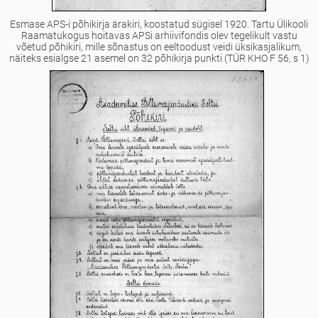
Esmase APS-i põhikirja ärakiri, koostatud sügisel 1920.
Tartu Ülikooli
Raamatukogus hoitavas APSi arhiivifondis olev tegelikult vastu
võetud põhikiri, mille sõnastus on eeltoodust veidi üksikasjalikum,
näiteks esialgse 21 asemel on 32 põhikirja punkti (TÜR KHO F 56, s 1)