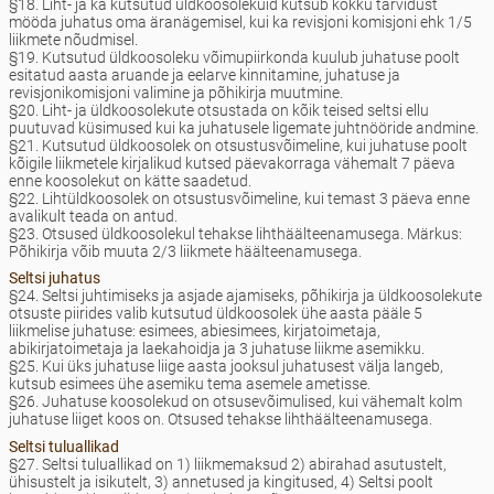
§18. Liht- ja ka kutsutud üldkoosolekuid kutsub kokku tarvidust
mööda juhatus oma äranägemisel, kui ka revisjoni komisjoni ehk 1/5
liikmete nõudmisel.
§19. Kutsutud üldkoosoleku võimupiirkonda kuulub juhatuse poolt
esitatud aasta aruande ja eelarve kinnitamine, juhatuse ja
revisjonikomisjoni valimine ja põhikirja muutmine.
§20. Liht- ja üldkoosolekute otsustada on kõik teised seltsi ellu
puutuvad küsimused kui ka juhatusele ligemate juhtnööride andmine.
§21. Kutsutud üldkoosolek on otsustusvõimeline, kui juhatuse poolt
kõigile liikmetele kirjalikud kutsed päevakorraga vähemalt 7 päeva
enne koosolekut on kätte saadetud.
§22. Lihtüldkoosolek on otsustusvõimeline, kui temast 3 päeva enne
avalikult teada on antud.
§23. Otsused üldkoosolekul tehakse lihthäälteenamusega. Märkus:
Põhikirja võib muuta 2/3 liikmete häälteenamusega.
Seltsi juhatus
§24. Seltsi juhtimiseks ja asjade ajamiseks, põhikirja ja üldkoosolekute
otsuste piirides valib kutsutud üldkoosolek ühe aasta pääle 5
liikmelise juhatuse: esimees, abiesimees, kirjatoimetaja,
abikirjatoimetaja ja laekahoidja ja 3 juhatuse liikme asemikku.
§25. Kui üks juhatuse liige aasta jooksul juhatusest välja langeb,
kutsub esimees ühe asemiku tema asemele ametisse.
§26. Juhatuse koosolekud on otsusevõimulised, kui vähemalt kolm
juhatuse liiget koos on. Otsused tehakse lihthäälteenamusega.
Seltsi tuluallikad
§27. Seltsi tuluallikad on 1) liikmemaksud 2) abirahad asutustelt,
ühisustelt ja isikutelt, 3) annetused ja kingitused, 4) Seltsi poolt