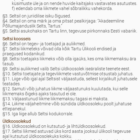
küsimuste üle ja on nende huvide kaitsjaks vastavates asutustes.
f) edendab oma liikmete vahel sõbralikku vahekorda.
§3. Seltsil on juriidilise isiku õigused.
§4. Seltsil on oma märk ja oma pitsat pealkirjaga: “Akadeemiline
Põllumajanduslik Selts, Tartus.”
§5. Seltsi asukohaks on Tartu linn, tegevuse piirkonnaks Eesti vabariik.
Seltsi koosseis
§6. Seltsil on tegev- ja toetajad ja auliikmed.
§7. Seltsi liikmeteks võivad olla kõik Tartu Ülikooli endised ja
praegused kodanikud.
§8. Seltsi toetajaks liikmeks võib olla igaüks, kes oma liikmemaksu ära
tasub.
§9. Seltsi auliikmed valib Seltsi üldkoosolek iseäraliste teenete eest.
§10. Seltsi toetajate ja tegevliikmete vastuvõtmise otsustab juhatus.
§11. Liige võib igal ajal Seltsist väljaastuda, sellest kirjalikult juhatusele
teatades.
§12. Samuti võib juhatus liikme väljaastunuks kuulutada, kui selle
liikmemaks õigeks ajaks tasutud ei ole.
§13. Väljaastunud liikme liikmemaksu tagasi ei maksta.
§14. Liikme väljaheitmine võib sündida üldkoosoleku poolt juhatuse
ettepanekul.
§15. Iga liige allub Seltsi kodukorrale.
Üldkoosolekud
§16. Üldkoosolekud on kutsutud- ja lihtüldkoosolekud.
§17. Seltsi liikmed astuvad üks kord aasta jooksul ülikooli tegevuse
ajal kutsutud üldkoosolekuks kokku.