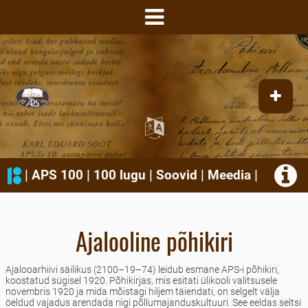
|
APS 100
|
100 lugu
|
Soovid
|
Meedia
|
Ajalooline põhikiri
Ajalooarhiivi säilikus (2100–19–74) leidub esmane APS-i põhikiri,
koostatud sügisel 1920. Põhikirjas, mis esitati ülikooli valitsusele
novembris 1920 ja mida mõistagi hiljem täiendati, on selgelt välja
öeldud vajadus arendada riigi põllumajanduskultuuri. See eeldas seltsi