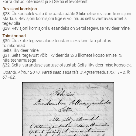
korraldatud loteriidest ja 5) Seltsi ettevõtetest.
Revisjoni komisjon
§28. Üldkoosolek valib ühe aasta pääle 3 liikmelise revisjoni komisjoni.
Märkus: Revisjoni komisjoni liige ei või muus seltsi vastavas ametis
tegev olla.
§29. Revisjoni komisjoni ülesandeks on Seltsi tegevuse revideerimine.
Toimkonnad
§30. Üksikute tegevusalade teostamiseks kinnitab juhatus
toimkonnad.
Seltsi likvideerimine
§31. Seltsi tegevust võib likvideerida 2/3 liikmete koosolemisel ¾
häälteenamusega.
§32. Seltsi varanduse saatuse otsustab Seltsi likvideerimise koosolek.
Joandi, Aimur 2010. Varsti saab sada täis. // Agraarteadus XXI: 1–2, lk
67–82.