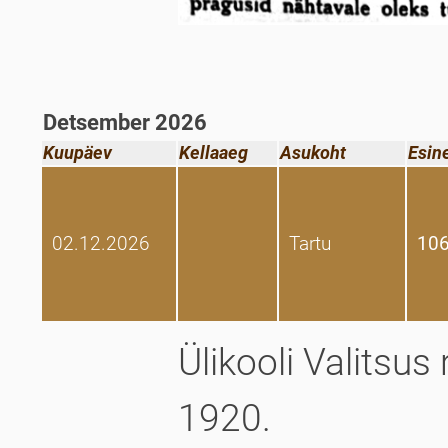
Detsember 2026
Kuupäev
Kellaaeg
Asukoht
Esin
02.12.2026
Tartu
106
Ülikooli Valitsus 
1920.