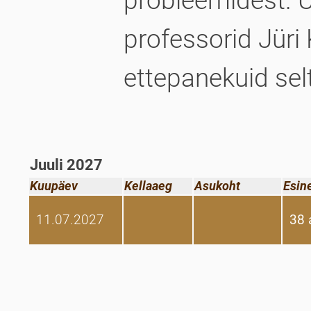
professorid Jüri
ettepanekuid selt
Juuli 2027
Kuupäev
Kellaaeg
Asukoht
Esin
11.07.2027
38 