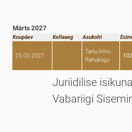
Märts 2027
Kuupäev
Kellaaeg
Asukoht
Esin
Tartu-Võru
25.03.2027
102
Rahukogu
Juriidilise isikun
Vabariigi Sisemi