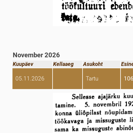
November 2026
Kuupäev
Kellaaeg
Asukoht
Esin
05.11.2026
Tartu
106