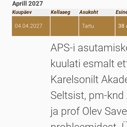
Aprill 2027
Kuupäev
Kellaaeg
Asukoht
Esin
04.04.2027
Tartu
38 
APS-i asutamisko
kuulati esmalt 
Karelsonilt Akad
Seltsist, pm-knd
ja prof Olev Sav
probleemidest. Ü