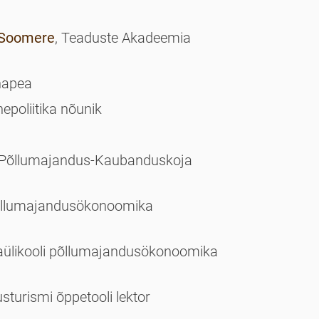
Soomere
, Teaduste Akadeemia
nnapea
ohepoliitika nõunik
 Põllumajandus-Kaubanduskoja
 põllumajandusökonoomika
aaülikooli põllumajandusökonoomika
usturismi õppetooli lektor