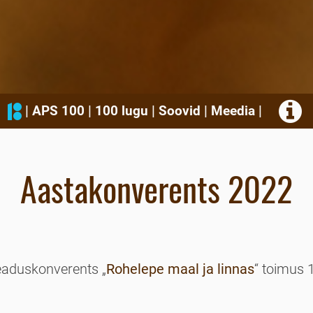
|
APS 100
|
100 lugu
|
Soovid
|
Meedia
|
Aastakonverents 2022
eaduskonverents „
Rohelepe maal ja linnas
“ toimus 