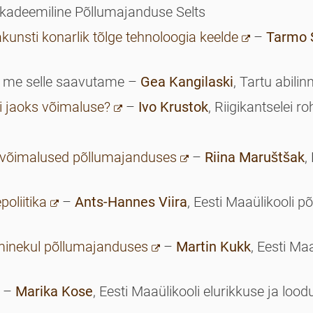
Akadeemiline Põllumajanduse Selts
unsti konarlik tõlge tehnoloogia keelde
–
Tarmo 
s me selle saavutame –
Gea Kangilaski
, Tartu abili
i jaoks võimaluse?
–
Ivo Krustok
, Riigikantselei r
 võimalused põllumajanduses
–
Riina Maruštšak
,
oliitika
–
Ants-Hannes Viira
, Eesti Maaülikooli
minekul põllumajanduses
–
Martin Kukk
, Eesti M
–
Marika Kose
, Eesti Maaülikooli elurikkuse ja lood