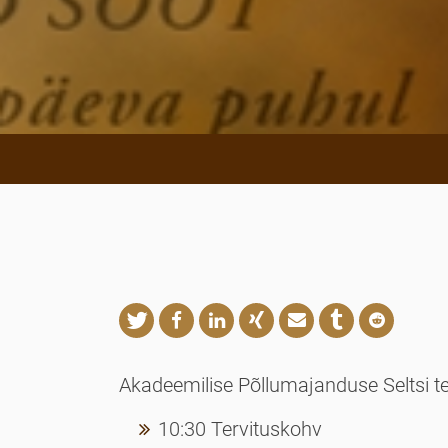
tweet
share
share
share
mail
share
share
Akadeemilise Põllumajanduse Seltsi t
10:30 Tervituskohv