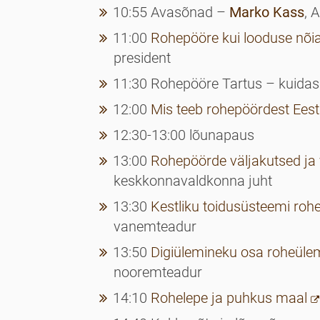
10:55 Avasõnad –
Marko Kass
, 
11:00
Rohepööre kui looduse nõiak
president
11:30 Rohepööre Tartus – kuida
12:00
Mis teeb rohepöördest Eest
12:30-13:00 lõunapaus
13:00
Rohepöörde väljakutsed ja
keskkonnavaldkonna juht
13:30
Kestliku toidusüsteemi rohep
vanemteadur
13:50
Digiülemineku osa roheüle
nooremteadur
14:10
Rohelepe ja puhkus maal