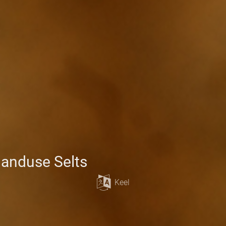
janduse Selts
Keel