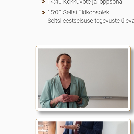
14:40 Kokkuvõte ja lõppsõna
15:00 Seltsi üldkoosolek
Seltsi eestseisuse tegevuste ülev