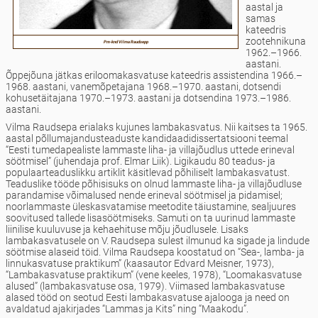
aastal ja
samas
kateedris
zootehnikuna
Pm-knd Vilma Raudsepp
1962.–1966.
aastani.
Õppejõuna jätkas eriloomakasvatuse kateedris assistendina 1966.–
1968. aastani, vanemõpetajana 1968.–1970. aastani, dotsendi
kohusetäitajana 1970.–1973. aastani ja dotsendina 1973.–1986.
aastani.
Vilma Raudsepa erialaks kujunes lambakasvatus. Nii kaitses ta 1965.
aastal põllumajandusteaduste kandidaadidissertatsiooni teemal
“Eesti tumedapealiste lammaste liha- ja villajõudlus uttede erineval
söötmisel” (juhendaja prof. Elmar Liik). Ligikaudu 80 teadus- ja
populaarteaduslikku artiklit käsitlevad põhiliselt lambakasvatust.
Teaduslike tööde põhisisuks on olnud lammaste liha- ja villajõudluse
parandamise võimalused nende erineval söötmisel ja pidamisel;
noorlammaste üleskasvatamise meetodite täiustamine, sealjuures
soovitused tallede lisasöötmiseks. Samuti on ta uurinud lammaste
liinilise kuuluvuse ja kehaehituse mõju jõudlusele. Lisaks
lambakasvatusele on V. Raudsepa sulest ilmunud ka sigade ja lindude
söötmise alaseid töid. Vilma Raudsepa koostatud on “Sea-, lamba- ja
linnukasvatuse praktikum” (kaasautor Edvard Meisner, 1973),
“Lambakasvatuse praktikum” (vene keeles, 1978), “Loomakasvatuse
alused” (lambakasvatuse osa, 1979). Viimased lambakasvatuse
alased tööd on seotud Eesti lambakasvatuse ajalooga ja need on
avaldatud ajakirjades “Lammas ja Kits” ning “Maakodu”.