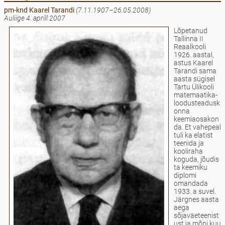
pm-knd Kaarel
Tarandi
(7.11.1907–26.05.2008)
Auliige 4. aprill 2007
Lõpetanud
Tallinna II
Reaalkooli
1926. aastal,
astus Kaarel
Tarandi sama
aasta sügisel
Tartu Ülikooli
matemaatika-
loodusteadusk
onna
keemiaosakon
da. Et vahepeal
tuli ka elatist
teenida ja
kooliraha
koguda, jõudis
ta keemiku
diplomi
omandada
1933. a suvel.
Järgnes aasta
aega
sõjaväeteenist
ust ja mõni kuu