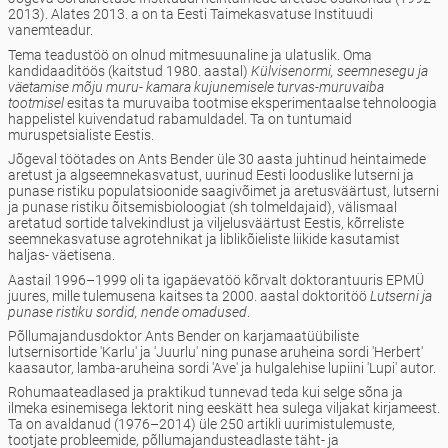
2013). Alates 2013. a on ta Eesti Taimekasvatuse Instituudi
vanemteadur.
Tema teadustöö on olnud mitmesuunaline ja ulatuslik. Oma
kandidaaditöös (kaitstud 1980. aastal)
Külvisenormi, seemnesegu ja
väetamise mõju muru- kamara kujunemisele turvas-muruvaiba
tootmisel
esitas ta muruvaiba tootmise eksperimentaalse tehnoloogia
happelistel kuivendatud rabamuldadel. Ta on tuntumaid
muruspetsialiste Eestis.
Jõgeval töötades on Ants Bender üle 30 aasta juhtinud heintaimede
aretust ja algseemnekasvatust, uurinud Eesti looduslike lutserni ja
punase ristiku populatsioonide saagivõimet ja aretusväärtust, lutserni
ja punase ristiku õitsemisbioloogiat (sh tolmeldajaid), välismaal
aretatud sortide talvekindlust ja viljelusväärtust Eestis, kõrreliste
seemnekasvatuse agrotehnikat ja liblikõieliste liikide kasutamist
haljas- väetisena.
Aastail 1996–1999 oli ta igapäevatöö kõrvalt doktorantuuris EPMÜ
juures, mille tulemusena kaitses ta 2000. aastal doktoritöö
Lutserni ja
punase ristiku sordid, nende omadused
.
Põllumajandusdoktor Ants Bender on karjamaatüübiliste
lutsernisortide 'Karlu' ja 'Juurlu' ning punase aruheina sordi 'Herbert'
kaasautor, lamba-aruheina sordi 'Ave' ja hulgalehise lupiini 'Lupi' autor.
Rohumaateadlased ja praktikud tunnevad teda kui selge sõna ja
ilmeka esinemisega lektorit ning eeskätt hea sulega viljakat kirjameest.
Ta on avaldanud (1976–2014) üle 250 artikli uurimistulemuste,
tootjate probleemide, põllumajandusteadlaste täht- ja