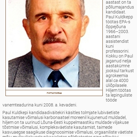
aastast on ta
põllumajandus
kandidaat.
Paul Kuldkepp
töötas EPA-s
õppejõuna
1966–2003.
aastani
assistendist
kuni
professorini.
Kokku on Paul
jaganud nelja
aastakümne
jooksul tarkust
agrokeemia
alal
ca
4000
üliõpilasele.
Hiljem töötas
Prof Paul Kuldkepp
ta lepinguliste
tööde
vanemteadurina kuni 2008. a. kevadeni.
Paul Kuldkepi kandidaadiväitekiri käsitles tolmjate lubiväetiste
kasutamise võimalusi karbonaatsel moreenil kujunenud muldadel,
hiljem on ta uurinud Lõuna-Eesti kuppelmaastiku muldade viljakuse
tõstmise võimalusi, kompleksväetiste kasutamist, taimede
kasvuaegse saagikuse diagnoosimise võimalusi, orgaaniliste väetiste
mõju mullaviljakusele pikaajalistes põldkatsetes ning põlevkivi