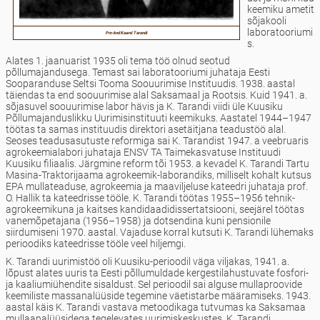
keemiku ametit
sõjakooli
laboratooriumi
Pm-knd Kaarel Tarandi
s.
Alates 1. jaanuarist 1935 oli tema töö olnud seotud
põllumajandusega. Temast sai laboratooriumi juhataja Eesti
Sooparanduse Seltsi Tooma Soouurimise Instituudis. 1938. aastal
täiendas ta end soouurimise alal Saksamaal ja Rootsis. Kuid 1941. a.
sõjasuvel soouurimise labor hävis ja K. Tarandi viidi üle Kuusiku
Põllumajanduslikku Uurimisinstituuti keemikuks. Aastatel 1944–1947
töötas ta samas instituudis direktori asetäitjana teadustöö alal.
Seoses teadusasutuste reformiga sai K. Tarandist 1947. a veebruaris
agrokeemialabori juhataja ENSV TA Taimekasvatuse Instituudi
Kuusiku filiaalis. Järgmine reform tõi 1953. a kevadel K. Tarandi Tartu
Masina-Traktorijaama agrokeemik-laborandiks, milliselt kohalt kutsus
EPA mullateaduse, agrokeemia ja maaviljeluse kateedri juhataja prof.
O. Hallik ta kateedrisse tööle. K. Tarandi töötas 1955–1956 tehnik-
agrokeemikuna ja kaitses kandidaadidissertatsiooni, seejärel töötas
vanemõpetajana (1956–1958) ja dotsendina kuni pensionile
siirdumiseni 1970. aastal. Vajaduse korral kutsuti K. Tarandi lühemaks
perioodiks kateedrisse tööle veel hiljemgi.
K. Tarandi uurimistöö oli Kuusiku-perioodil väga viljakas, 1941. a.
lõpust alates uuris ta Eesti põllumuldade kergestilahustuvate fosfori-
ja kaaliumiühendite sisaldust. Sel perioodil sai alguse mullaproovide
keemiliste massanalüüside tegemine väetistarbe määramiseks. 1943.
aastal käis K. Tarandi vastava metoodikaga tutvumas ka Saksamaa
mullaanalüüsidega tegelevates uurimiskeskustes. K. Tarandi