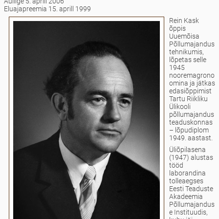
Auliige 5. aprill 2006
Eluajapreemia 15. aprill 1999
Rein Kask
õppis
Uuemõisa
Põllumajandus
tehnikumis,
lõpetas selle
1945
nooremagrono
omina ja jätkas
edasiõppimist
Tartu Riikliku
Ülikooli
põllumajandus
teaduskonnas
– lõpudiplom
1949. aastast.
Üliõpilasena
(1947) alustas
tööd
laborandina
tolleaegses
Eesti Teaduste
Akadeemia
Põllumajandus
e Instituudis,