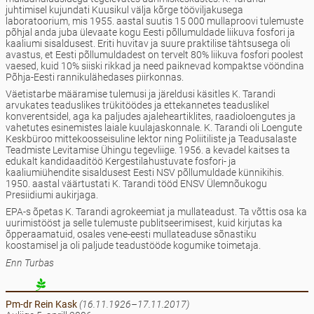
juhtimisel kujundati Kuusikul välja kõrge tööviljakusega
laboratoorium, mis 1955. aastal suutis 15 000 mullaproovi tulemuste
põhjal anda juba ülevaate kogu Eesti põllumuldade liikuva fosfori ja
kaaliumi sisaldusest. Eriti huvitav ja suure praktilise tähtsusega oli
avastus, et Eesti põllumuldadest on tervelt 80% liikuva fosfori poolest
vaesed, kuid 10% siiski rikkad ja need paiknevad kompaktse vööndina
Põhja-Eesti rannikulähedases piirkonnas.
Väetistarbe määramise tulemusi ja järeldusi käsitles K. Tarandi
arvukates teaduslikes trükitöödes ja ettekannetes teaduslikel
konverentsidel, aga ka paljudes ajaleheartiklites, raadioloengutes ja
vahetutes esinemistes laiale kuulajaskonnale. K. Tarandi oli Loengute
Keskbüroo mittekoosseisuline lektor ning Poliitiliste ja Teadusalaste
Teadmiste Levitamise Ühingu tegevliige. 1956. a kevadel kaitses ta
edukalt kandidaaditöö Kergestilahustuvate fosfori- ja
kaaliumiühendite sisaldusest Eesti NSV põllumuldade künnikihis.
1950. aastal väärtustati K. Tarandi tööd ENSV Ülemnõukogu
Presiidiumi aukirjaga.
EPA-s õpetas K. Tarandi agrokeemiat ja mullateadust. Ta võttis osa ka
uurimistööst ja selle tulemuste publitseerimisest, kuid kirjutas ka
õpperaamatuid, osales vene-eesti mullateaduse sõnastiku
koostamisel ja oli paljude teadustööde kogumike toimetaja.
Enn Turbas
Pm-dr Rein
Kask
(16.11.1926–17.11.2017)