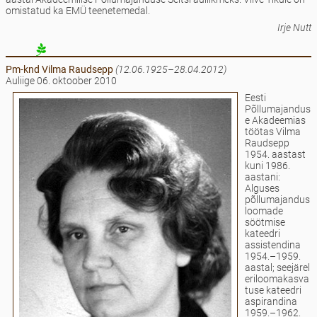
omistatud ka EMÜ teenetemedal.
Irje Nutt
Pm-knd Vilma
Raudsepp
(12.06.1925–28.04.2012)
Auliige 06. oktoober 2010
Eesti
Põllumajandus
e Akadeemias
töötas Vilma
Raudsepp
1954. aastast
kuni 1986.
aastani:
Alguses
põllumajandus
loomade
söötmise
kateedri
assistendina
1954.–1959.
aastal; seejärel
eriloomakasva
tuse kateedri
aspirandina
1959.–1962.