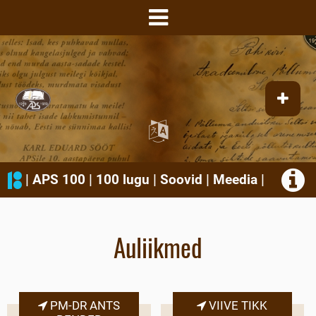
|
APS 100
|
100 lugu
|
Soovid
|
Meedia
|
Auliikmed
PM-DR ANTS
VIIVE TIKK