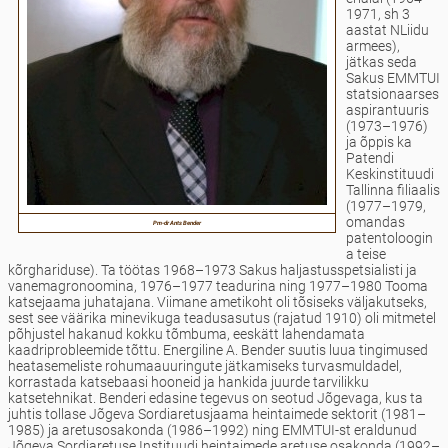
1971, sh 3
aastat NLiidu
armees),
jätkas seda
Sakus EMMTUI
statsionaarses
aspirantuuris
(1973–1976)
ja õppis ka
Patendi
Keskinstituudi
Tallinna filiaalis
(1977–1979,
omandas
Pm-dr Ants Bender
patentoloogin
a teise
kõrghariduse). Ta töötas 1968–1973 Sakus haljastusspetsialisti ja
vanemagronoomina, 1976–1977 teadurina ning 1977–1980 Tooma
katsejaama juhatajana. Viimane ametikoht oli tõsiseks väljakutseks,
sest see väärika minevikuga teadusasutus (rajatud 1910) oli mitmetel
põhjustel hakanud kokku tõmbuma, eeskätt lahendamata
kaadriprobleemide tõttu. Energiline A. Bender suutis luua tingimused
heatasemeliste rohumaauuringute jätkamiseks turvasmuldadel,
korrastada katsebaasi hooneid ja hankida juurde tarvilikku
katsetehnikat. Benderi edasine tegevus on seotud Jõgevaga, kus ta
juhtis tollase Jõgeva Sordiaretusjaama heintaimede sektorit (1981–
1985) ja aretusosakonda (1986–1992) ning EMMTUI-st eraldunud
Jõgeva Sordiaretuse Instituudi heintaimede aretuse osakonda (1992–