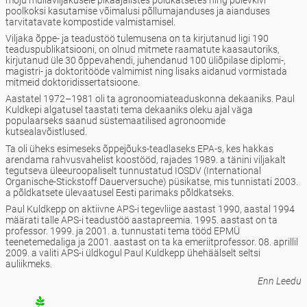
poolkoksi kasutamise võimalusi põllumajanduses ja aianduses
tarvitatavate kompostide valmistamisel.
Viljaka õppe- ja teadustöö tulemusena on ta kirjutanud ligi 190
teaduspublikatsiooni, on olnud mitmete raamatute kaasautoriks,
kirjutanud üle 30 õppevahendi, juhendanud 100 üliõpilase diplomi-,
magistri- ja doktoritööde valmimist ning lisaks aidanud vormistada
mitmeid doktoridissertatsioone.
Aastatel 1972–1981 oli ta agronoomiateaduskonna dekaaniks. Paul
Kuldkepi algatusel taastati tema dekaaniks oleku ajal väga
populaarseks saanud süstemaatilised agronoomide
kutsealavõistlused.
Ta oli üheks esimeseks õppejõuks-teadlaseks EPA-s, kes hakkas
arendama rahvusvahelist koostööd, rajades 1989. a tänini viljakalt
tegutseva üleeuroopaliselt tunnustatud IOSDV (International
Organische-Stickstoff Dauerversuche) püsikatse, mis tunnistati 2003.
a põldkatsete ülevaatusel Eesti parimaks põldkatseks.
Paul Kuldkepp on aktiivne APS-i tegevliige aastast 1990, aastal 1994
määrati talle APS-i teadustöö aastapreemia. 1995. aastast on ta
professor. 1999. ja 2001. a. tunnustati tema tööd EPMÜ
teenetemedaliga ja 2001. aastast on ta ka emeriitprofessor. 08. aprillil
2009. a valiti APS-i üldkogul Paul Kuldkepp ühehäälselt seltsi
auliikmeks.
Enn Leedu