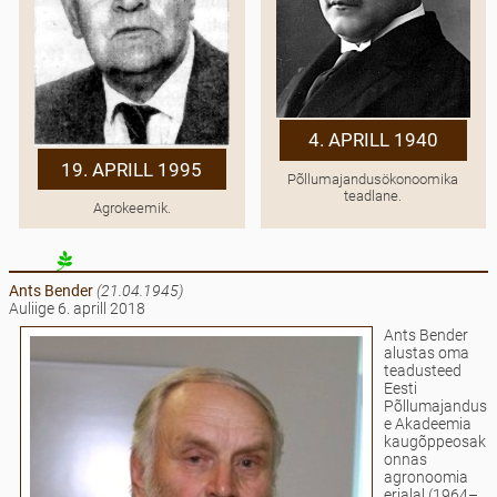
4. APRILL 1940
19. APRILL 1995
Põllumajandusökonoomika
teadlane.
Agrokeemik.
Ants Bender
(21.04.1945)
Auliige 6. aprill 2018
Ants Bender
alustas oma
teadusteed
Eesti
Põllumajandus
e Akadeemia
kaugõppeosak
onnas
agronoomia
erialal (1964–