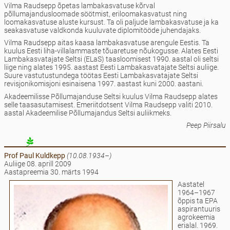
Vilma Raudsepp õpetas lambakasvatuse kõrval
põllumajandusloomade söötmist, eriloomakasvatust ning
loomakasvatuse aluste kursust. Ta oli paljude lambakasvatuse ja ka
seakasvatuse valdkonda kuuluvate diplomitööde juhendajaks.
Vilma Raudsepp aitas kaasa lambakasvatuse arengule Eestis. Ta
kuulus Eesti liha-villalammaste tõuaretuse nõukogusse. Alates Eesti
Lambakasvatajate Seltsi (ELaS) taasloomisest 1990. aastal oli seltsi
liige ning alates 1995. aastast Eesti Lambakasvatajate Seltsi auliige.
Suure vastutustundega töötas Eesti Lambakasvatajate Seltsi
revisjonikomisjoni esinaisena 1997. aastast kuni 2000. aastani.
Akadeemilisse Põllumajanduse Seltsi kuulus Vilma Raudsepp alates
selle taasasutamisest. Emeriitdotsent Vilma Raudsepp valiti 2010.
aastal Akadeemilise Põllumajandus Seltsi auliikmeks.
Peep Piirsalu
Prof Paul
Kuldkepp
(10.08.1934–)
Auliige 08. aprill 2009
Aastapreemia 30. märts 1994
Aastatel
1964–1967
õppis ta EPA
aspirantuuris
agrokeemia
erialal. 1969.