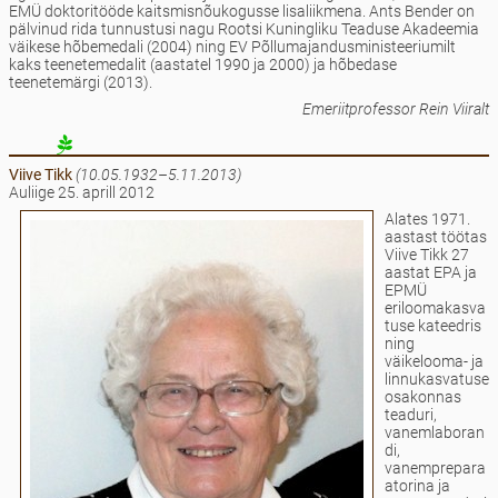
EMÜ doktoritööde kaitsmisnõukogusse lisaliikmena. Ants Bender on
pälvinud rida tunnustusi nagu Rootsi Kuningliku Teaduse Akadeemia
väikese hõbemedali (2004) ning EV Põllumajandusministeeriumilt
kaks teenetemedalit (aastatel 1990 ja 2000) ja hõbedase
teenetemärgi (2013).
Emeriitprofessor Rein Viiralt
Viive
Tikk
(
10.05.1932–5.11.2013)
Auliige 25. aprill 2012
Alates 1971.
aastast töötas
Viive Tikk 27
aastat EPA ja
EPMÜ
eriloomakasva
tuse kateedris
ning
väikelooma- ja
linnukasvatuse
osakonnas
teaduri,
vanemlaboran
di,
vanemprepara
atorina ja