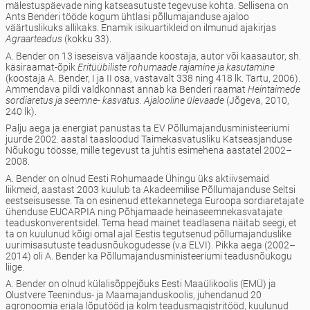
mälestuspäevade ning katseasutuste tegevuse kohta. Sellisena on
Ants Benderi tööde kogum ühtlasi põllumajanduse ajaloo
väärtuslikuks allikaks. Enamik isikuartikleid on ilmunud ajakirjas
Agraarteadus
(kokku 33).
A. Bender on 13 iseseisva väljaande koostaja, autor või kaasautor, sh.
käsiraamat-õpik
Eritüübiliste rohumaade rajamine ja kasutamine
(koostaja A. Bender, I ja II osa, vastavalt 338 ning 418 lk. Tartu, 2006).
Ammendava pildi valdkonnast annab ka Benderi raamat
Heintaimede
sordiaretus ja seemne- kasvatus. Ajalooline ülevaade
(Jõgeva, 2010,
240 lk).
Palju aega ja energiat panustas ta EV Põllumajandusministeeriumi
juurde 2002. aastal taasloodud Taimekasvatusliku Katseasjanduse
Nõukogu töösse, mille tegevust ta juhtis esimehena aastatel 2002–
2008.
A. Bender on olnud Eesti Rohumaade Ühingu üks aktiivsemaid
liikmeid, aastast 2003 kuulub ta Akadeemilise Põllumajanduse Seltsi
eestseisusesse. Ta on esinenud ettekannetega Euroopa sordiaretajate
ühenduse EUCARPIA ning Põhjamaade heinaseemnekasvatajate
teaduskonverentsidel. Tema head mainet teadlasena näitab seegi, et
ta on kuulunud kõigi omal ajal Eestis tegutsenud põllumajanduslike
uurimisasutuste teadusnõukogudesse (v.a ELVI). Pikka aega (2002–
2014) oli A. Bender ka Põllumajandusministeeriumi teadusnõukogu
liige.
A. Bender on olnud külalisõppejõuks Eesti Maaülikoolis (EMÜ) ja
Olustvere Teenindus- ja Maamajanduskoolis, juhendanud 20
agronoomia eriala lõputööd ja kolm teadusmagistritööd, kuulunud