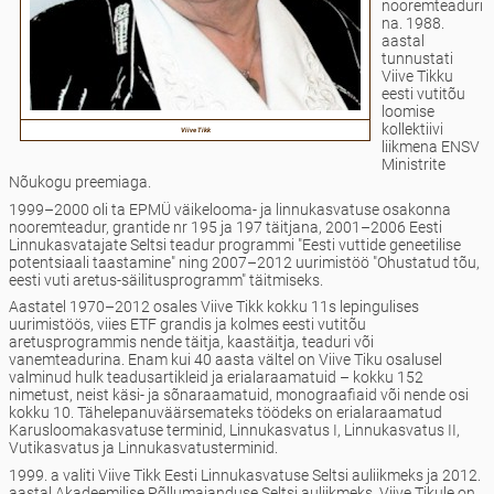
nooremteaduri
na. 1988.
aastal
tunnustati
Viive Tikku
eesti vutitõu
loomise
kollektiivi
Viive Tikk
liikmena ENSV
Ministrite
Nõukogu preemiaga.
1999–2000 oli ta EPMÜ väikelooma- ja linnukasvatuse osakonna
nooremteadur, grantide nr 195 ja 197 täitjana, 2001–2006 Eesti
Linnukasvatajate Seltsi teadur programmi "Eesti vuttide geneetilise
potentsiaali taastamine" ning 2007–2012 uurimistöö "Ohustatud tõu,
eesti vuti aretus-säilitusprogramm" täitmiseks.
Aastatel 1970–2012 osales Viive Tikk kokku 11s lepingulises
uurimistöös, viies ETF grandis ja kolmes eesti vutitõu
aretusprogrammis nende täitja, kaastäitja, teaduri või
vanemteadurina. Enam kui 40 aasta vältel on Viive Tiku osalusel
valminud hulk teadusartikleid ja erialaraamatuid – kokku 152
nimetust, neist käsi- ja sõnaraamatuid, monograafiaid või nende osi
kokku 10. Tähelepanuväärsemateks töödeks on erialaraamatud
Karusloomakasvatuse terminid, Linnukasvatus I, Linnukasvatus II,
Vutikasvatus ja Linnukasvatusterminid.
1999. a valiti Viive Tikk Eesti Linnukasvatuse Seltsi auliikmeks ja 2012.
aastal Akadeemilise Põllumajanduse Seltsi auliikmeks. Viive Tikule on