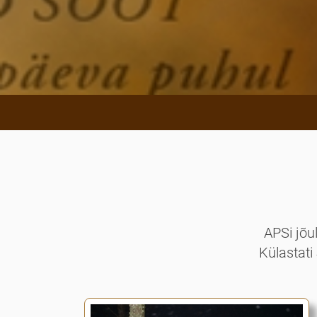
APSi jõu
Külastati