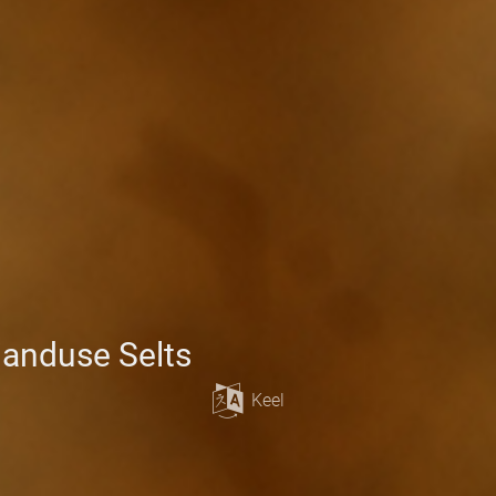
janduse Selts
Keel