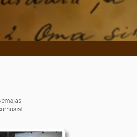
hkemajas.
surnuaial.