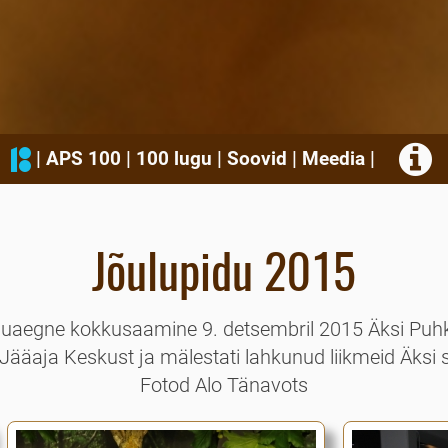
|
APS 100
|
100 lugu
|
Soovid
|
Meedia
|
Jõulupidu 2015
luaegne kokkusaamine 9. detsembril 2015 Äksi Pu
 Jääaja Keskust ja mälestati lahkunud liikmeid Äksi 
Fotod Alo Tänavots