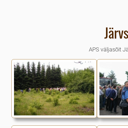
Järv
APS väljasõit Jä