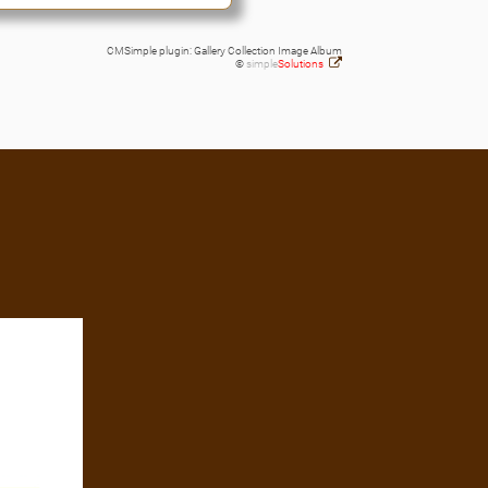
CMSimple plugin: Gallery Collection Image Album
©
simple
Solutions