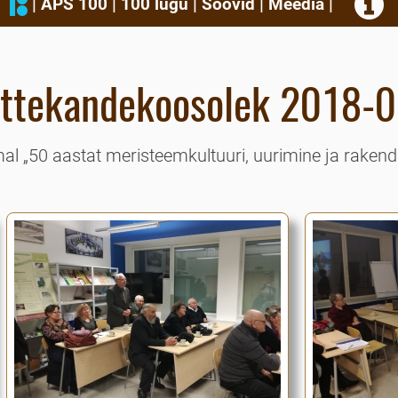
|
APS 100
|
100 lugu
|
Soovid
|
Meedia
|
ttekandekoosolek 2018-
al „50 aastat meristeemkultuuri, uurimine ja raken