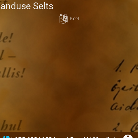
janduse Selts
Keel