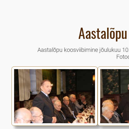
Aastalõpu
Aastalõpu koosviibimine jõulukuu 1
Foto