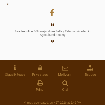
31
Akadeemiline Põllumajanduse Selts / Estonian Academic
Agricultural Society
Õiguslik teave
Privaatsus
Meilivorm
Sisupuu
Prindi
Otsi
Viimati uuendatud:
July 27, 2026 at 2:46 PM