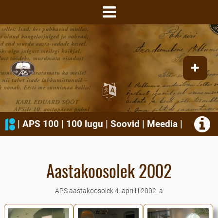
|
APS 100
|
100 lugu
|
Soovid
|
Meedia
|
Aastakoosolek 2002
APS aastakoosolek 4. aprillil 2002. a