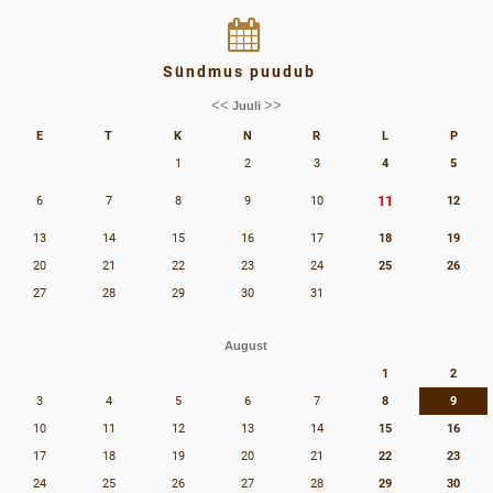
Sündmus puudub
<<
>>
Juuli
E
T
K
N
R
L
P
1
2
3
4
5
11
6
7
8
9
10
12
13
14
15
16
17
18
19
20
21
22
23
24
25
26
27
28
29
30
31
August
1
2
3
4
5
6
7
8
9
10
11
12
13
14
15
16
17
18
19
20
21
22
23
24
25
26
27
28
29
30