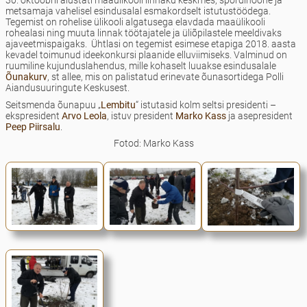
30. oktoobril alustati maaülikooli linnaku keskmes, spordihoone ja
metsamaja vahelisel esindusalal esmakordselt istutustöödega.
Tegemist on rohelise ülikooli algatusega elavdada maaülikooli
rohealasi ning muuta linnak töötajatele ja üliõpilastele meeldivaks
ajaveetmispaigaks. Ühtlasi on tegemist esimese etapiga 2018. aasta
kevadel toimunud ideekonkursi plaanide elluviimiseks. Valminud on
ruumiline kujunduslahendus, mille kohaselt luuakse esindusalale
Õunakurv
, st allee, mis on palistatud erinevate õunasortidega Polli
Aiandusuuringute Keskusest.
Seitsmenda õunapuu „
Lembitu
“ istutasid kolm seltsi presidenti –
ekspresident
Arvo Leola
, istuv president
Marko Kass
ja asepresident
Peep Piirsalu
.
Fotod: Marko Kass