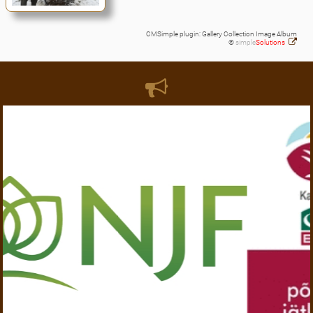
CMSimple plugin: Gallery Collection Image Album
©
simple
Solutions