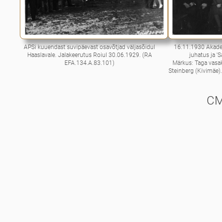
APSi kuuendast suvipäevast osavõtjad väljasõidul
16.11.1930 Akade
Haaslavale. Jalakeerutus Roiul 30.06.1929. (RA
juhatus ja '
EFA.134.A.83.101)
Märkus: Taga vasak
Steinberg (Kivimäe).
CM