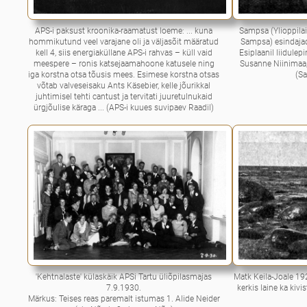
APS-i paksust kroonika-raamatust loeme: ... kuna
Sampsa (Ylioppila
hommikutund veel varajane oli ja väljasõit määratud
Sampsa) esindajad
kell 4, siis energiaküllane APS-i rahvas – küll vaid
Esiplaanil liidulepi
meespere – ronis katsejaamahoone katusele ning
Susanne Niinimaa, 
iga korstna otsa tõusis mees. Esimese korstna otsas
(S
võtab valveseisaku Ants Käsebier, kelle jõurikkal
juhtimisel tehti cantust ja tervitati juuretulnukaid
ürgjõulise käraga ... (APS-i kuues suvipaev Raadil)
'Kehtnalaste' külaskäik APSi Tartu üliõpilasmajas
Matk Keila-Joale 1928
7.9.1930.
kerkis laine ka kiv
Märkus: Teises reas paremalt istumas 1. Alide Neider