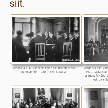
siit
.
Sampsa ja APS-i vaheline leping allkirjastati Tartus
Järgneva pildi või
16. novembril 1930 (Heikki Suutela)
1920. aastate alb
esimees P. Kôpp, s
esindaja v