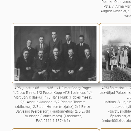
Reiman Olustverest
Päts, 7. Alma Mar
August Käsebier, 5.
vasa
APSi juhatus 05.11.1935. 1/1 Elmar Georg Roger,
APSi õpireisist 1—7
1/2 Leo Rinne, 1/3 Peeter Kõpp APSi I esimees, 1/4
osavõtjad Põltsamaa
Mart Järvik (laekur), 1/5 Hans Nurk (II abiesimees),
EF
2/1 Andrus Jaanson, 2/2 Richard Toomre
Märkus: Suur ja h
(abilaekur), 2/3 Jüri Hansen (majaisa), 2/4 Elmar
puukool (vi
Järvesoo (Gerberson) (kirjatoimetaja), 2/5 Evald
kasvatuskõlbl
Raudsepp (I abiesimees). (Postimees,
õpireislasi, 
EAA.2111.1.13746.1)
ümbertöötatud aias