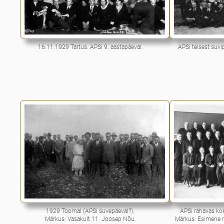
16.11.1929 Tartus. APSi 9. aastapäeval.
APSi teisest suvi
1929 Toomal (APSi suvepäeval?).
APSi rahavas ko
Märkus: Vasakult 11. Joosep Nõu.
Märkus: Esimene ri