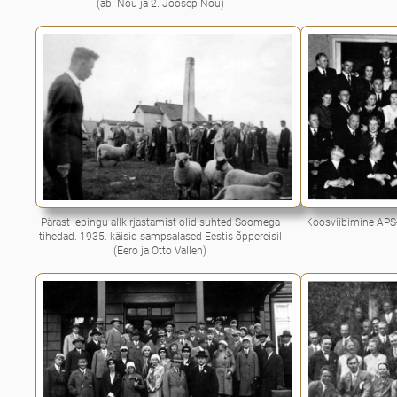
(ab. Nõu ja 2. Joosep Nõu)
Pärast lepingu allkirjastamist olid suhted Soomega
Koosviibimine APS-
tihedad. 1935. käisid sampsalased Eestis õppereisil
(Eero ja Otto Vallen)