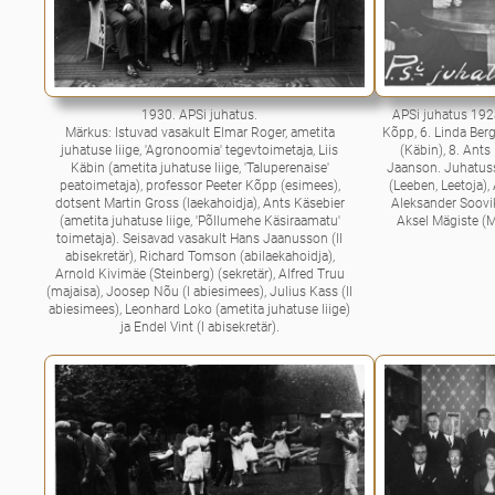
1930. APSi juhatus.
APSi juhatus 1928
Märkus: Istuvad vasakult Elmar Roger, ametita
Kõpp, 6. Linda Berg
juhatuse liige, 'Agronoomia' tegevtoimetaja, Liis
(Käbin), 8. Ants
Käbin (ametita juhatuse liige, 'Taluperenaise'
Jaanson. Juhatuss
peatoimetaja), professor Peeter Kõpp (esimees),
(Leeben, Leetoja),
dotsent Martin Gross (laekahoidja), Ants Käsebier
Aleksander Soovik,
(ametita juhatuse liige, 'Põllumehe Käsiraamatu'
Aksel Mägiste (
toimetaja). Seisavad vasakult Hans Jaanusson (II
abisekretär), Richard Tomson (abilaekahoidja),
Arnold Kivimäe (Steinberg) (sekretär), Alfred Truu
(majaisa), Joosep Nõu (I abiesimees), Julius Kass (II
abiesimees), Leonhard Loko (ametita juhatuse liige)
ja Endel Vint (I abisekretär).