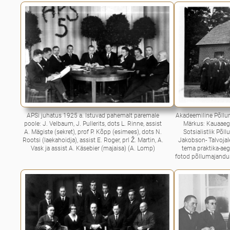
APSi juhatus 1925 a. Istuvad pahemalt paremale
Akadeemiline Põllu
poole: J. Velbaum, J. Pullerits, dots L. Rinne, assist
Märkus: Kauaaegn
A. Mägiste (sekret), prof P. Kõpp (esimees), dots N.
Sotsialistlik Põ
Rootsi (laekahoidja), assist E. Roger, prl Ž. Martin, A.
Jakobson- Talvoja
Vask ja assist A. Käsebier (majaisa) (A. Lomp)
tema praktika-aeg
fotod põllumajandus