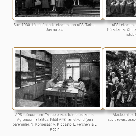
Suvi 1930. Läti üliõpilaste ekskursioon APSi Tartus.
APS-i ekskursio
Jaama ees.
Külastamas üht t
istub 
APS-i bürooruum. Taluperenaise toimetus-talitus.
Akadeemllise P
Agronoomia talitus. Pildil APS-i ametkond (pah
suvipäevast osavo
paremale): N. Kõrgesaar, A. Kippasto, L. Ferchen ja L.
Käbin