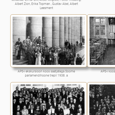
Albert Zion, Erika Topman , Gustav Abel, Albert
Leesment
APS-i ekskursioon koos saatjatega Soome
APS-i koos
parlamendihoone trepil 1938. a