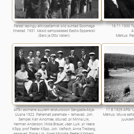
Pärast lepingu allkirjastamist olid suhted Soomega
16.11.1930 Ta
tihedad. 1931. käisid sampsalased Eestis õppereisil
A
(Eero ja Otto Vallen)
Märkus: Pa
APS-i esimene suurem ekskursioon Sangaste-Abja-
11.8.1929 APSi 'Ü
Uusna 1922. Pahemalt paremale – lamavad: Joh.
Märkus: Istuva sel
Semper, Karl Ainomäe, istuvad: pr Minna Liik,
juukseh
Herman Anderson, Hilda Brauer, Jaan Luik. pr Veera
Kõpp, prof Peeter Kõpp, Joh. Valfisch, Anna Treiberg,
seisavad: Elmar Liik, Aksel Miigiste, Peeter Kitsberg,