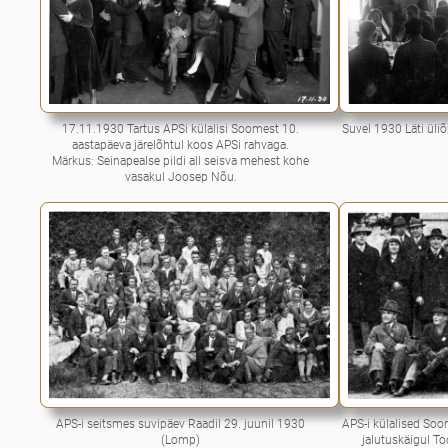
17.11.1930 Tartus APSi külalisi Soomest 10.
Suvel 1930 Läti üliõ
aastapäeva järelõhtul koos APSi rahvaga.
Märkus: Seinapealse pildi all seisva mehest kohe
vasakul Joosep Nõu.
APS-i seitsmes suvipäev Raadil 29. juunil 1930
APS-i külalised Soo
(Lomp)
jalutuskäigul T