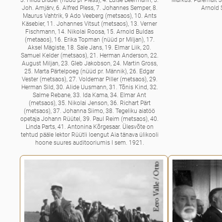
Joh. Amjärv, 6. Alfred Pless, 7. Johannes Semper, 8.
Arnold 
Maurus Vahtrik, 9 Ado Veeberg (metsaos), 10. Ants
Käsebier, 11. Johannes Vitsut (metsaos), 13. Verner
Fischmann, 14. Nikolai Roosa, 15. Arnold Buldas
(metaaos), 16. Erika Topman (nüüd pr Miljan), 17.
Aksel Mägiste, 18. Sale Jans, 19. Elmar Liik, 20.
Samuel Kelder (metsaos), 21. Herman Anderson, 22.
August Miljan, 23. Gleb Jakobson, 24. Martin Gross,
25. Marta Pärtelpoeg (nüüd pr. Männik), 26. Edgar
Vester (metsaos), 27. Voldemar Piller (metsaos), 29.
Herman Sild, 30. Alide Uusmann, 31. Tõnis Kind, 32.
Salme Rebane, 33. Ida Kama, 34. Elmar Ant
(metsaos), 35. Nikolai Jenson, 36. Richart Pärt
(metsaos), 37. Johanna Siimo, 38. Tegeliku aiatöö
opetaja Johann Rüütel, 39. Paul Reim (metsaos), 40.
Linda Parts, 41. Antonina Kõrgesaar. Ülesvõte on
tehtud pääle lektor Rüütli loengut Aia tänava ülikooli
hoone suures auditooriumis I sem. 1921.