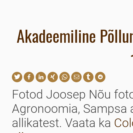
Akadeemiline Põllu
tweet
share
share
share
share
mail
share
share
Fotod Joosep Nõu fotoar
Agronoomia, Sampsa arh
allikatest. Vaata ka
Col