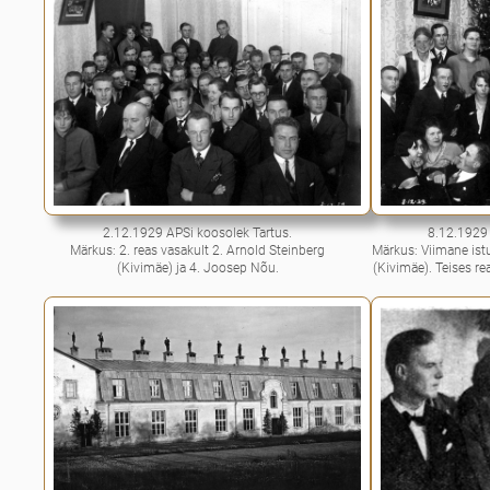
2.12.1929 APSi koosolek Tartus.
8.12.1929 
Märkus: 2. reas vasakult 2. Arnold Steinberg
Märkus: Viimane ist
(Kivimäe) ja 4. Joosep Nõu.
(Kivimäe). Teises r