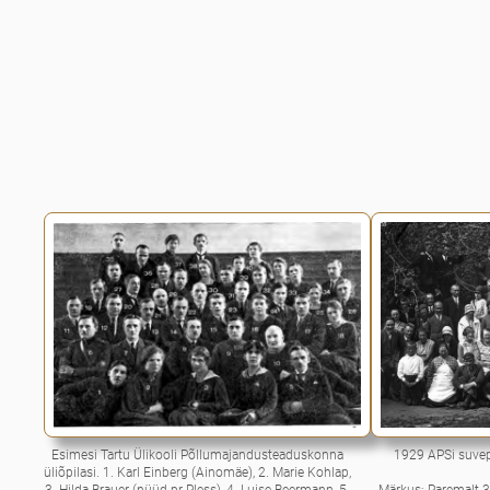
Esimesi Tartu Ülikooli Põllumajandusteaduskonna
1929 APSi suvep
üliõpilasi. 1. Karl Einberg (Ainomäe), 2. Marie Kohlap,
3. Hilda Brauer (nüüd pr Pless), 4. Luise Beermann, 5.
Märkus: Paremalt 3