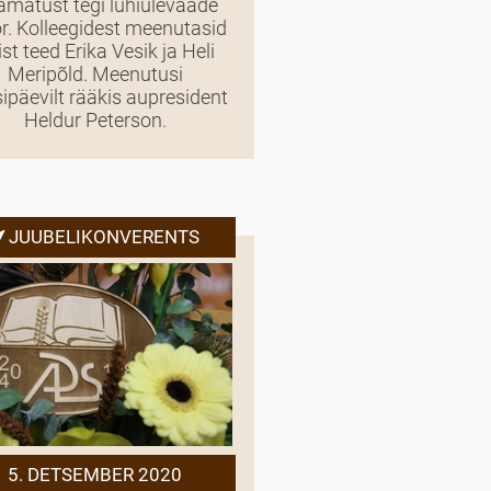
matust tegi lühiülevaade
r. Kolleegidest meenutasid
st teed Erika Vesik ja Heli
Meripõld. Meenutusi
sipäevilt rääkis aupresident
Heldur Peterson.
JUUBELIKONVERENTS
5. DETSEMBER 2020