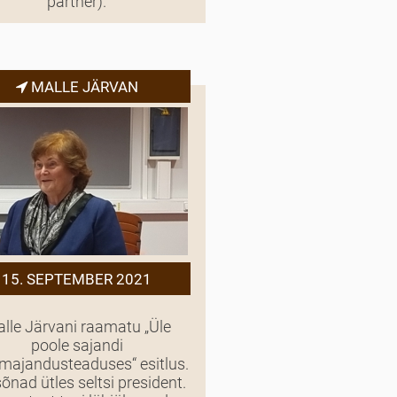
partner).
MALLE JÄRVAN
15. SEPTEMBER 2021
lle Järvani raamatu „Üle
poole sajandi
umajandusteaduses“ esitlus.
õnad ütles seltsi president.