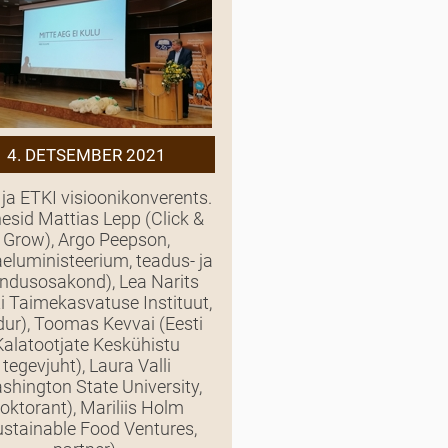
4. DETSEMBER 2021
 ja ETKI visioonikonverents.
nesid Mattias Lepp (Click &
Grow), Argo Peepson,
eluministeerium, teadus- ja
ndusosakond), Lea Narits
ti Taimekasvatuse Instituut,
dur), Toomas Kevvai (Eesti
Kalatootjate Keskühistu
tegevjuht), Laura Valli
shington State University,
oktorant), Mariliis Holm
ustainable Food Ventures,