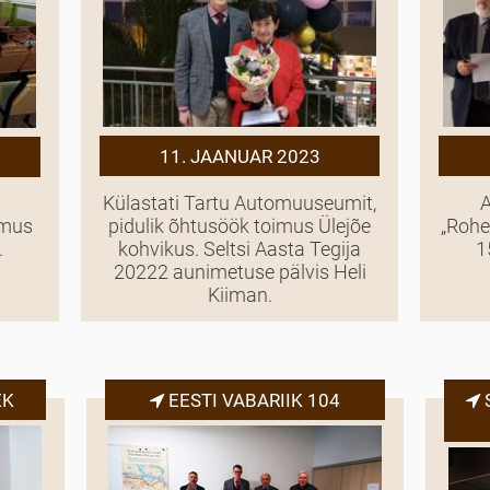
11. JAANUAR 2023
Külastati Tartu Automuuseumit,
A
pidulik õhtusöök toimus Ülejõe
„Rohe
imus
kohvikus. Seltsi Aasta Tegija
1
.
20222 aunimetuse pälvis Heli
Kiiman.
EK
EESTI VABARIIK 104