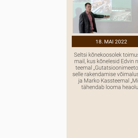
18. MAI 2022
Seltsi kõnekoosolek toimu
mail, kus kõnelesid Edvin 
teemal „Gutatsioonimeeto
selle rakendamise võimalus
ja Marko Kassteemal „M
tähendab looma heaolu