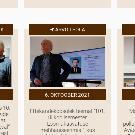
EK
ARVO LEOLA
6. OKTOOBER 2021
s 10.
Ettekandekoosolek teemal "101.
Ma
Aide
ülikoolisemester
tat
Loomakasvatuse
põll
eval“
mehhaniseerimist", kus
Avas
Eesti