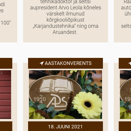
tehnikadoktor ja seltsi
Raa
udi
aupresident Arvo Leola kõneles
auto
es
värskelt ilmunud
ühi
kõrgkooliõpikust
 100"
„Karjandustehnika“ ning oma
selt
Aruandest.
AASTAKONVERENTS
18. JUUNI 2021