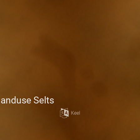
janduse Selts
Keel