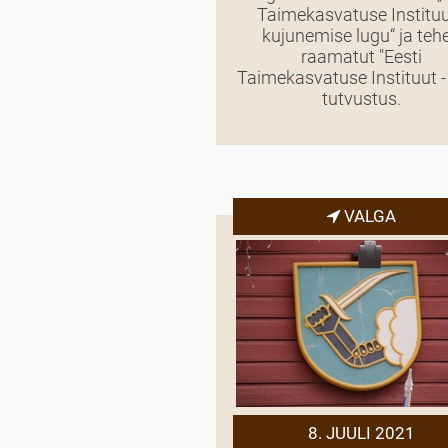
Taimekasvatuse Institu
kujunemise lugu“ ja teh
raamatut "Eesti
Taimekasvatuse Instituut -
tutvustus.
VALGA
8. JUULI 2021