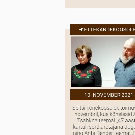
ETTEKANDEKOOSOL
10. NOVEMBER 2021
Seltsi kõnekoosolek toimu
novembril, kus kõnelesid 
Tsahkna teemal „47 aas
kartuli sordiaretajana Jõg
ning Ants Bender teemal „