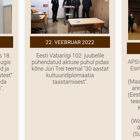
22. VEEBRUAR 2022
s 18.
Eesti Vabariigi 102. juubelile
APSi
nugis
pühendatud aktuse puhul pidas
Esi
d ja
kõne Jüri Trei teemal "30 aastat
test“
kultuuridiplomaatia
(Maa
ida
taastamisest".
are
".
(Ees
tea
(Wa
d
(S