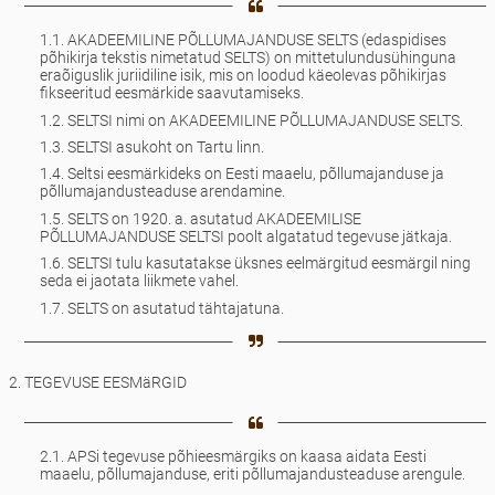
1.1. AKADEEMILINE PÕLLUMAJANDUSE SELTS (edaspidises
põhikirja tekstis nimetatud SELTS) on mittetulundusühinguna
eraõiguslik juriidiline isik, mis on loodud käeolevas põhikirjas
fikseeritud eesmärkide saavutamiseks.
1.2. SELTSI nimi on AKADEEMILINE PÕLLUMAJANDUSE SELTS.
1.3. SELTSI asukoht on Tartu linn.
1.4. Seltsi eesmärkideks on Eesti maaelu, põllumajanduse ja
põllumajandusteaduse arendamine.
1.5. SELTS on 1920. a. asutatud AKADEEMILISE
PÕLLUMAJANDUSE SELTSI poolt algatatud tegevuse jätkaja.
1.6. SELTSI tulu kasutatakse üksnes eelmärgitud eesmärgil ning
seda ei jaotata liikmete vahel.
1.7. SELTS on asutatud tähtajatuna.
2. TEGEVUSE EESMäRGID
2.1. APSi tegevuse põhieesmärgiks on kaasa aidata Eesti
maaelu, põllumajanduse, eriti põllumajandusteaduse arengule.