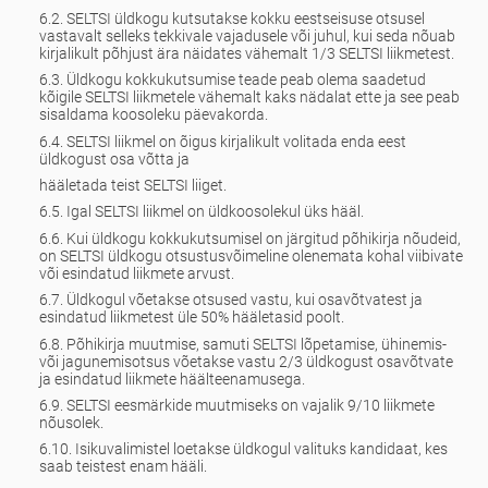
6.2. SELTSI üldkogu kutsutakse kokku eestseisuse otsusel
vastavalt selleks tekkivale vajadusele või juhul, kui seda nõuab
kirjalikult põhjust ära näidates vähemalt 1/3 SELTSI liikmetest.
6.3. Üldkogu kokkukutsumise teade peab olema saadetud
kõigile SELTSI liikmetele vähemalt kaks nädalat ette ja see peab
sisaldama koosoleku päevakorda.
6.4. SELTSI liikmel on õigus kirjalikult volitada enda eest
üldkogust osa võtta ja
hääletada teist SELTSI liiget.
6.5. Igal SELTSI liikmel on üldkoosolekul üks hääl.
6.6. Kui üldkogu kokkukutsumisel on järgitud põhikirja nõudeid,
on SELTSI üldkogu otsustusvõimeline olenemata kohal viibivate
või esindatud liikmete arvust.
6.7. Üldkogul võetakse otsused vastu, kui osavõtvatest ja
esindatud liikmetest üle 50% hääletasid poolt.
6.8. Põhikirja muutmise, samuti SELTSI lõpetamise, ühinemis-
või jagunemisotsus võetakse vastu 2/3 üldkogust osavõtvate
ja esindatud liikmete häälteenamusega.
6.9. SELTSI eesmärkide muutmiseks on vajalik 9/10 liikmete
nõusolek.
6.10. Isikuvalimistel loetakse üldkogul valituks kandidaat, kes
saab teistest enam hääli.