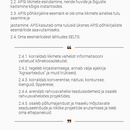
2.2. APSi liikmete esindamine, nende huvide ja õiguste
kaitsmine kõigis instantsides.
2.3. APSi põhikirjaline eesmärk ei ole oma liikmete ainelise tulu
saamine ja
jaotamine. APS kasutab oma tulusid üksnes APSi põhikirjaliste
eesmärkide saavutamiseks.
2.4. Oma eesmärkidest lähtudes SELTS:
2.4.1. korraldab liikmete vahelist informatsiooni
vahetust kõnekoosolekutel;
2.4.2. tegeleb kirjastamisega, annab välja ajakirja
“Agraarteadus” ja muid trükiseid;
2.4.3. korraldab konverentse, näitusi, konkursse,
loenguid, õppereise;
2.4.4. arendab rahvusvahelisi teadussidemeid ja osaleb
rahvusvahelistes projektides;
2.4.5. osaleb põllumajandust ja maaelu mõjutavate
seaduseelnõude ja riiklike projektide arutamises ja teeb
oma ettepanekuid.