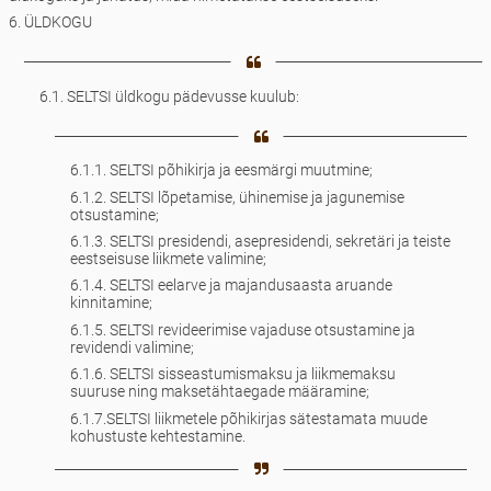
6. ÜLDKOGU
6.1. SELTSI üldkogu pädevusse kuulub:
6.1.1. SELTSI põhikirja ja eesmärgi muutmine;
6.1.2. SELTSI lõpetamise, ühinemise ja jagunemise
otsustamine;
6.1.3. SELTSI presidendi, asepresidendi, sekretäri ja teiste
eestseisuse liikmete valimine;
6.1.4. SELTSI eelarve ja majandusaasta aruande
kinnitamine;
6.1.5. SELTSI revideerimise vajaduse otsustamine ja
revidendi valimine;
6.1.6. SELTSI sisseastumismaksu ja liikmemaksu
suuruse ning maksetähtaegade määramine;
6.1.7.SELTSI liikmetele põhikirjas sätestamata muude
kohustuste kehtestamine.