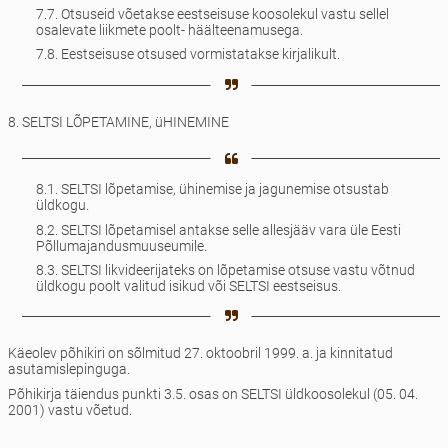
7.7. Otsuseid võetakse eestseisuse koosolekul vastu sellel
osalevate liikmete poolt- häälteenamusega.
7.8. Eestseisuse otsused vormistatakse kirjalikult.
8. SELTSI LÕPETAMINE, üHINEMINE
8.1. SELTSI lõpetamise, ühinemise ja jagunemise otsustab
üldkogu.
8.2. SELTSI lõpetamisel antakse selle allesjääv vara üle Eesti
Põllumajandusmuuseumile.
8.3. SELTSI likvideerijateks on lõpetamise otsuse vastu võtnud
üldkogu poolt valitud isikud või SELTSI eestseisus.
Käeolev põhikiri on sõlmitud 27. oktoobril 1999. a. ja kinnitatud
asutamislepinguga.
Põhikirja täiendus punkti 3.5. osas on SELTSI üldkoosolekul (05. 04.
2001) vastu võetud.