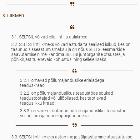
3. LIIKMED
3.1. SELTSIL võivad olla liht- ja auliikmed.
3.2. SELTSI lihtliikmeks võivad astuda täisealised isikud, kes on
tasunud sisseastumismaksu ja on nõus SELTSI eesmärkide
saavutamise nimel kandma SELTSI juhtorganite otsustes ja
põhikirjast tulenevaid kohustusi ning sellele lisaks:
3.2.1. omavad põllumajanduslike erialadega
teaduskraadi;
3.2.2. on põllumajanduslikus teadustöös edukad
teadustöötajad või üliõpilased, kes taotlevad
teaduslikku kraadi;
3.3.3. on varem töötanud põllumajanduslikul teadustööl
või põllumajanduse õppejõududena.
3.3. SELTSI lihtliikmeks astumine ja väljaastumine otsustatakse