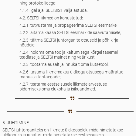
ning protokollidega;
4.1.4. igal ajal SELTSIST välja astuda.
4.2. SELTSI liikmed on kohustatud:
4.2.1. tutvustama ja propageerima SELTSI eesmärke;
4.2.2. aitama kaasa SELTSI eesmärkide saavutamisele;
4.2.3. täitma SELTSI juhtorganite otsuseid ja põhikirja
nõudeid;
4.2.4. hoidma oma töö ja käitumisega kõrgel tasemel
teadlase ja SELTSI mainet ning väärikust;
4.2.5. töötama ausalt ja innukalt oma kutsetööl;
4.2.6. tasuma liikmemaksu üldkogu otsusega määratud
mahus ja tähtaegadel;
4.2.7. teatama eestseisusele liikmete arvestuse
pidamiseks oma elukoha ja isikuandmed.
5. JUHTIMINE
SELTSI juhtorganiteks on liikmete üldkoosolek, mida nimetatakse
üldkoguks ja juhatus, mida nimetatakse eestseisuseks.