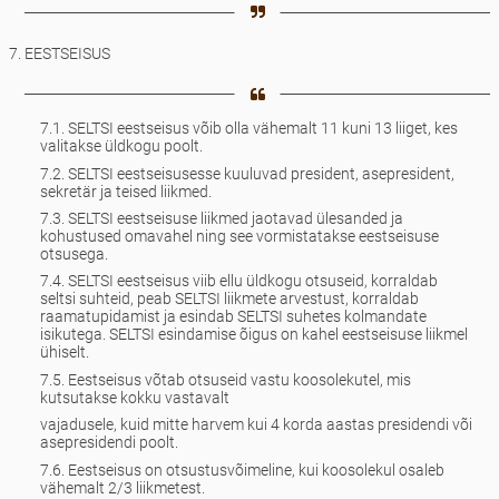
7. EESTSEISUS
7.1. SELTSI eestseisus võib olla vähemalt 11 kuni 13 liiget, kes
valitakse üldkogu poolt.
7.2. SELTSI eestseisusesse kuuluvad president, asepresident,
sekretär ja teised liikmed.
7.3. SELTSI eestseisuse liikmed jaotavad ülesanded ja
kohustused omavahel ning see vormistatakse eestseisuse
otsusega.
7.4. SELTSI eestseisus viib ellu üldkogu otsuseid, korraldab
seltsi suhteid, peab SELTSI liikmete arvestust, korraldab
raamatupidamist ja esindab SELTSI suhetes kolmandate
isikutega. SELTSI esindamise õigus on kahel eestseisuse liikmel
ühiselt.
7.5. Eestseisus võtab otsuseid vastu koosolekutel, mis
kutsutakse kokku vastavalt
vajadusele, kuid mitte harvem kui 4 korda aastas presidendi või
asepresidendi poolt.
7.6. Eestseisus on otsustusvõimeline, kui koosolekul osaleb
vähemalt 2/3 liikmetest.