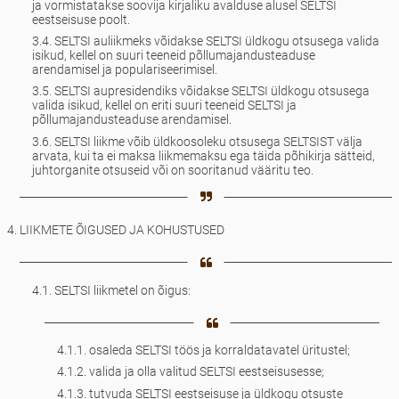
ja vormistatakse soovija kirjaliku avalduse alusel SELTSI
eestseisuse poolt.
3.4. SELTSI auliikmeks võidakse SELTSI üldkogu otsusega valida
isikud, kellel on suuri teeneid põllumajandusteaduse
arendamisel ja populariseerimisel.
3.5. SELTSI aupresidendiks võidakse SELTSI üldkogu otsusega
valida isikud, kellel on eriti suuri teeneid SELTSI ja
põllumajandusteaduse arendamisel.
3.6. SELTSI liikme võib üldkoosoleku otsusega SELTSIST välja
arvata, kui ta ei maksa liikmemaksu ega täida põhikirja sätteid,
juhtorganite otsuseid või on sooritanud vääritu teo.
4. LIIKMETE ÕIGUSED JA KOHUSTUSED
4.1. SELTSI liikmetel on õigus:
4.1.1. osaleda SELTSI töös ja korraldatavatel üritustel;
4.1.2. valida ja olla valitud SELTSI eestseisusesse;
4.1.3. tutvuda SELTSI eestseisuse ja üldkogu otsuste