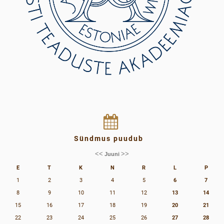
Sündmus puudub
<<
>>
Juuni
E
T
K
N
R
L
P
1
2
3
4
5
6
7
8
9
10
11
12
13
14
15
16
17
18
19
20
21
22
23
24
25
26
27
28