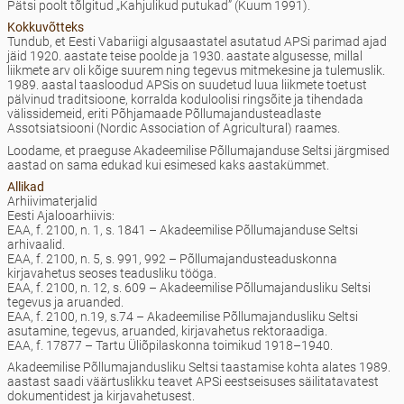
Pätsi poolt tõlgitud „Kahjulikud putukad” (Kuum 1991).
Kokkuvõtteks
Tundub, et Eesti Vabariigi algusaastatel asutatud APSi parimad ajad
jäid 1920. aastate teise poolde ja 1930. aastate algusesse, millal
liikmete arv oli kõige suurem ning tegevus mitmekesine ja tulemuslik.
1989. aastal taasloodud APSis on suudetud luua liikmete toetust
pälvinud traditsioone, korralda koduloolisi ringsõite ja tihendada
välissidemeid, eriti Põhjamaade Põllumajandusteadlaste
Assotsiatsiooni (Nordic Association of Agricultural) raames.
Loodame, et praeguse Akadeemilise Põllumajanduse Seltsi järgmised
aastad on sama edukad kui esimesed kaks aastakümmet.
Allikad
Arhiivimaterjalid
Eesti Ajalooarhiivis:
EAA, f. 2100, n. 1, s. 1841 – Akadeemilise Põllumajanduse Seltsi
arhivaalid.
EAA, f. 2100, n. 5, s. 991, 992 – Põllumajandusteaduskonna
kirjavahetus seoses teadusliku tööga.
EAA, f. 2100, n. 12, s. 609 – Akadeemilise Põllumajandusliku Seltsi
tegevus ja aruanded.
EAA, f. 2100, n.19, s.74 – Akadeemilise Põllumajandusliku Seltsi
asutamine, tegevus, aruanded, kirjavahetus rektoraadiga.
EAA, f. 17877 – Tartu Üliõpilaskonna toimikud 1918–1940.
Akadeemilise Põllumajandusliku Seltsi taastamise kohta alates 1989.
aastast saadi väärtuslikku teavet APSi eestseisuses säilitatavatest
dokumentidest ja kirjavahetusest.