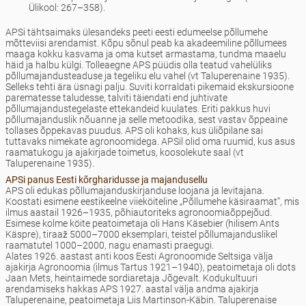
Ülikool: 267–358).
APSi tähtsaimaks ülesandeks peeti eesti edumeelse põllumehe
mõtteviisi arendamist. Kõpu sõnul peab ka akadeemiline põllumees
maaga kokku kasvama ja oma kutset armastama, tundma maaelu
häid ja halbu külgi. Tolleaegne APS püüdis olla teatud vahelüliks
põllumajandusteaduse ja tegeliku elu vahel (vt Taluperenaine 1935).
Selleks tehti ära üsnagi palju. Suviti korraldati pikemaid ekskursioone
parematesse taludesse, talviti täiendati end juhtivate
põllumajandustegelaste ettekandeid kuulates. Eriti pakkus huvi
põllumajanduslik nõuanne ja selle metoodika, sest vastav õppeaine
tollases õppekavas puudus. APS oli kohaks, kus üliõpilane sai
tuttavaks nimekate agronoomidega. APSil olid oma ruumid, kus asus
raamatukogu ja ajakirjade toimetus, koosolekute saal (vt
Taluperenaine 1935).
APSi panus Eesti kõrgharidusse ja majandusellu
APS oli edukas põllumajanduskirjanduse loojana ja levitajana.
Koostati esimene eestikeelne viieköiteline „Põllumehe käsiraamat”, mis
ilmus aastail 1926–1935, põhiautoriteks agronoomiaõppejõud.
Esimese kolme köite peatoimetaja oli Hans Käsebier (hilisem Ants
Käspre), tiraaž 5000–7000 eksemplari, teistel põllumajanduslikel
raamatutel 1000–2000, nagu enamasti praegugi.
Alates 1926. aastast anti koos Eesti Agronoomide Seltsiga välja
ajakirja Agronoomia (ilmus Tartus 1921–1940), peatoimetaja oli dots
Jaan Mets, heintaimede sordiaretaja Jõgevalt. Kodukultuuri
arendamiseks hakkas APS 1927. aastal välja andma ajakirja
Taluperenaine, peatoimetaja Liis Martinson-Käbin. Taluperenaise