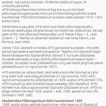
aastast. Aja jooksul koostati võrdlemisi täielikud kogud, sh
umbrohtude kohta.
APSi bibliografeerimise toimkond tegi ära suure töö Eesti
põllumajandusajakirjades ilmunud artiklite bibliograafiliste kirjete
koostamisel. Põllutööministeerium avaldas need aastate 1919–1932
kohta trükis.
Märkimata ei saa jätta APSi aktiivsust Eesti põllumajandusliku
hariduse (sealhulgas kõrghariduse) korraldamise valdkonnas. Sel alal
peeti APSis rida pikemaid ettekandeid: prof Peeter Kõpp – 5, Jaak
Ümarik – 2. Teemat on pikemalt käsitlenud veel Alma Martin, Leo
Rinne ja Jaan Mets.
Alates 1924. aastast korraldas APS igal aastal suvepäevi, mis peeti
pärast jaanipäeva esimesel pühapäeval. Tegeliku korraldustöö tegid
Raadi katsejaamas õppepraktikal viibivad 3. kursuse üliõpilased.
Suvepäevale saabus kogu Eestist põllumajanduse asjatundjaid –
vilistlasi. Suvepäev avati päikesetõusul ning see kestis järgmise päeva
päikesetõusuni (vt Agronoomia 1927).
APS arendas ka välissuhteid: käidi ekskursioondel Soomes ja Lätis
ning sealt tuldi vastukäigule Eestisse (vt Agronoomia 1930: 463).
Agronoomiaosakonna üliõpilastest oli 1929. aastal APSi liikmeid 73%,
APSi kuulusid ja seal töötasid kaasa peaaegu kõik õppejõud. APSi
liikmete hulk sõltus agronoomiat õppivate üliõpilaste arvust. APSil oli
kõige rohkem liikmeid 1928. aastal – 449, 1939. aastal oli neid 295
(Karelson 1995: 248).
Akadeemilise Põllumajanduse Seltsi taastamisest 1989
1988. aastal algas seltside taastamine, mille tegevus oli lõpetatud