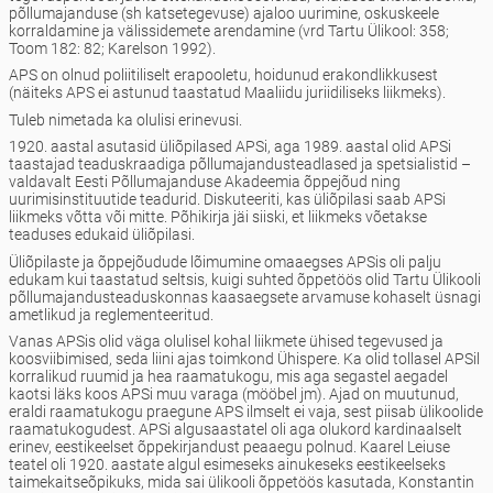
põllumajanduse (sh katsetegevuse) ajaloo uurimine, oskuskeele
korraldamine ja välissidemete arendamine (vrd Tartu Ülikool: 358;
Toom 182: 82; Karelson 1992).
APS on olnud poliitiliselt erapooletu, hoidunud erakondlikkusest
(näiteks APS ei astunud taastatud Maaliidu juriidiliseks liikmeks).
Tuleb nimetada ka olulisi erinevusi.
1920. aastal asutasid üliõpilased APSi, aga 1989. aastal olid APSi
taastajad teaduskraadiga põllumajandusteadlased ja spetsialistid –
valdavalt Eesti Põllumajanduse Akadeemia õppejõud ning
uurimisinstituutide teadurid. Diskuteeriti, kas üliõpilasi saab APSi
liikmeks võtta või mitte. Põhikirja jäi siiski, et liikmeks võetakse
teaduses edukaid üliõpilasi.
Üliõpilaste ja õppejõudude lõimumine omaaegses APSis oli palju
edukam kui taastatud seltsis, kuigi suhted õppetöös olid Tartu Ülikooli
põllumajandusteaduskonnas kaasaegsete arvamuse kohaselt üsnagi
ametlikud ja reglementeeritud.
Vanas APSis olid väga olulisel kohal liikmete ühised tegevused ja
koosviibimised, seda liini ajas toimkond Ühispere. Ka olid tollasel APSil
korralikud ruumid ja hea raamatukogu, mis aga segastel aegadel
kaotsi läks koos APSi muu varaga (mööbel jm). Ajad on muutunud,
eraldi raamatukogu praegune APS ilmselt ei vaja, sest piisab ülikoolide
raamatukogudest. APSi algusaastatel oli aga olukord kardinaalselt
erinev, eestikeelset õppekirjandust peaaegu polnud. Kaarel Leiuse
teatel oli 1920. aastate algul esimeseks ainukeseks eestikeelseks
taimekaitseõpikuks, mida sai ülikooli õppetöös kasutada, Konstantin