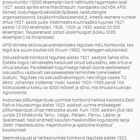
proovinumbri 10000 eksemplari kanti tellimuste tagamiseks laiali
1927. aasta aprillis enne lihavõttepühi. Kandjateks olid kõik APSi
liikmed, kodumajanduskoolide õpilased, naistudengite
organisatsioonid, karjakontrollassistendid jt. Ametlik esimene number
ilmus 1927. aasta juulis. Keskmiseks kuutiraažiks kujunes 1927.
aastal 13 000 eksemplari, 1928., 1929. ja 1930. aastal 20 000
eksemplari. Taluperenaist ostsid üksikmüügist (kokku 5000
eksemplari) ka linnanaised.
APSi liikmete aktiivsuse arendamiseks tegutses mitu toimkonda, kes
tegid ära suure sisulise töö (Kuum 1990). Nimetagem edukamaid.
Oskussõnade toimkond tegutses alates 1921. aastast kahes sihis.
Esiteks koguti rahvakeeles kasutusel olnud oskussõnu, see üritus ei
olnud edukas. Paralleelselt kogumisega hakati looma eestikeelseid
oskussõnu vastavalt saksakeelsetele terminitele (vene keelest
loobuti). Tegutses viis oskussõnakomisjoni, neis kõigis osales TÜ
lektor Johannes Voldemar Veski. Aastail 1920–1930 pandi 104
töökoosolekul kokku ca 4000 mõistet ja sõna, mis ilmusid kuukirjas
Agronoomia.
Kodumaa põllumajanduse uurimise toimkond hakkas koostöös Eesti
Rahva Muuseumiga alates 1923. aastast uurima endisaegset
põllumajandust ühise metoodika alusel. Kuni 1930. aastani jõuti läbi
uurida 23 kihelkonda Tartu-, Valga-, Petseri-, Pärnu-, Lääne- ja
Saaremaalt. Neid andmeid kasutati maakondlike koguteoste sarja
„Eesti: maateadusline, majandusline ja ajalooline kirjeldus”
koostamisel.
Seemnekogude ja herbaariumide toimkond tegutses alates 1922.