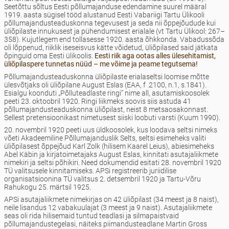
Seetõttu sõltus Eesti põllumajanduse edendamine suurel määral
1919. aasta sügisel tööd alustanud Eesti Vabariigi Tartu Ülikooli
põllumajandusteaduskonna tegevusest ja seda nii õppejõudude kui
üliõpilaste innukusest ja pühendumisest erialale (vt Tartu Ülikool: 267–
358). Kujutlegem end tollasesse 1920. aasta õhkkonda. Vabadussõda
oli lõppenud, riiklik iseseisvus kätte võidetud, üliõpilased said jätkata
õpinguid oma Eesti ülikoolis.
Eesti riik aga ootas alles ülesehitamist,
üliõpilaspere tunnetas nüüd – me võime ja peame tegutsema!
Põllumajandusteaduskonna üliõpilaste erialaseltsi loomise mõtte
ülesvõtjaks oli üliõpilane August Eslas (EAA, f .2100, n.1, s.1841).
Esialgu koonduti „Põlluteadlaste ringi” nime all, asutamiskoosolek
peeti 23. oktoobril 1920. Ringi liikmeks soovis siis astuda 41
põllumajandusteaduskonna üliõpilast, neist 8 metsaosakonnast.
Sellest pretensioonikast nimetusest siiski loobuti varsti (Kuum 1990).
20. novembril 1920 peeti uus üldkoosolek, kus loodava seltsi nimeks
võeti Akadeemiline Põllumajanduslik Selts, seltsi esimeheks valiti
üliõpilasest õppejõud Karl Zolk (hilisem Kaarel Leius), abiesimeheks
Abel Käbin ja kirjatoimetajaks August Eslas, kinnitati asutajaliikmete
nimekiri ja seltsi põhikiri. Need dokumendid esitati 28. novembril 1920
TÜ valitsusele kinnitamiseks. APSi registreerib juriidilise
organisatsioonina TÜ valitsus 2. detsembril 1920 ja Tartu-Võru
Rahukogu 25. märtsil 1925.
APSi asutajaliikmete nimekirjas on 42 üliõpilast (34 meest ja 8 naist),
neile lisandus 12 vabakuulajat (3 meest ja 9 naist). Asutajaliikmete
seas oli rida hilisemaid tuntud teadlasi ja silmapaistvaid
põllumajandustegelasi, näiteks piimandusteadlane Martin Gross