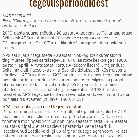
tegevusperioodidest
1
MARE VIIRALT
Eesti Põllumajandusmuuseumi näituste ja muuseumipedagoogika
osakonna juhataja
2010. aasta sügisel möödus 90 aastat Akadeemilise Põllumajanduse
Seltsi ehk APSi asutamisest (tolleaegse nimega Akadeemiline
Põllumajanduslik Selts) Tartu Ülikooli põllumajandusteaduskonna
juures.
APS sai viljakalt tegutseda 20 aastat, Nõukogude okupatsiooni
tingimustes lõppes seltsi tegevus 1940. aastate keskpaigas. 1989.
aasta 4. aprillil APS taastati Tartus Akadeemilise Põllumajanduse
Seltsi nime all. Käesolevas kirjatöös käsitletakse põhiküsimustena
võrdlevalt APSi asutamist 1920. aastal, seltsi esimesi tegevusaastaid
ning olukorda ligikaudu seitsekümmend aastat hiljem, kui pärast
okupatsioone kerkis päevakorrale APSi tegevuse taastamine
akadeemilise ühendusena. Märgime siinkohal, et 1989. aastal
taastatud APSi tegevuse kohta on teaduskirjanduses ilmunud üsnagi
põhjalikud ülevaated (vt Saveli 1999, 2009).
APSi asutamine, esimesed tegevusaastad
Püüame lühidalt vaadelda, kelle poolt, miks ja millistes oludes APS
loodi ning millised olid seltsi eesmärgid ja töövormid. Üritame ka
tõmmata mõningaid võrdlusjooni APSi taastamisega 1989. aastal.
Taustaks niipalju, et teadaolevalt pärandas Vene tsaaririik
iseseisvunud Eestile vaid ligi 50 kõrgharidusega agronoomi, kellest
vähemalt pool töötas esialgu väljaspool kodumaad (Oll 1990: 6).