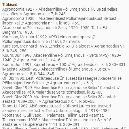
Trükised
Agronoomia 1927 = Akadeemilise Põllumajandusliku Seltsi neljas
suvipäev. // Agronoomia nr 7, lk 248.
Agronoomia 1930 = Akadeemilisest Põllumajanduslikust Seltsist
[kroonika]. // Agronoomia nr 11, lk 463–465.
Akadeemiline Põllumajanduslik Selts: 1920–1930. Tartu: Ed.
Bergmann, 1930.
Karelson, Meinhard 1992. APSi kolmas aastapäev. //
Põllumajandusülikool nr 5 (1169), 27. märts.
Karelson, Meinhard 1995. Lehekülgi APSi ajaloost.// Agraarteadus VI:
3, lk 248–256.
Kuum, Jüri 1990. Akadeemiline Põllumajanduslik Selts (APS) 1920–
1940. // Agraarteadus I: 1, lk 4–6.
Kuum, Jüri 1991. Kaarel Leius – 100. // Agraarteadus II: 3, lk 330–331.
[Mägiste, Aksel] 1925. Akadeemiline Põllumajanduslik Selts. //
Agronoomia nr 8, lk 344–345.
Oll, Ülo 1990. Eesti Põlluteaduse Ühisusest kaasaegse Akadeemilise
Põllumajanduse Seltsini. // Agraarteadus I: 1, lk 6–9.
Saveli, Olev 1999. Akadeemilise Põllumajanduse Seltsi 10 aastat. //
Akadeemilise Põllumajanduse Seltsi toimetised, lk 82–83.
Saveli, Olev 2009. Akadeemilise Põllumajanduse Seltsi 20 aastat:
aastad 1989–2001. // Agraarteadus XX: 1, lk 60–65.
Toom, U. 1982. Abiõppeasutused ja ülikooli juures tegutsevad
akadeemilised seltsid. // Tartu Ülikooli ajalugu III: 1918–1982,
koostanud K. Siilivask, H. Palamets. Tallinn: Eesti Raamat.
Taluperenaine 1935 = Akadeemiline Põllumajanduslik Selts 15-
aastane. // Taluperenaine nr 11, lk 290–291.
Tartu Ülikool = Eesti Vabariigi Tartu Ülikool: 1919–1929. [toimetanud P.