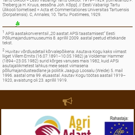
Treiberg ja H. Kruus, eessõna Joh. Kõpp]. // Eesti Vabariigi Tartu
Ülikooli toimetised = Acta et Commentationes Universitas Tartuensis
(Dorpatensis). C, Annales; 10. Tartu: Postimees, 1929.
1
APSi aastakonverentsil „20 aastat APSi taastamisest” Eesti
Põllumajandusmuuseumis 8. aprillil 2009. aastal peetud ettekande
tekst.
2
Huvitav võrdlusdetail kõrvalepõikena: Asutava Kogu kaks viimast
liiget Villem Ernits (16.07.1891–10.05.1982) ja Voldemar Hammer
(1894–23.05.1982) surid kõrges vanuses mais 1982, kuid APSi
asutajaliikmetest lahkus meie seast viimasena
põllumajandusteadlane ja poliitik Jaagup Loosalu (Weide) 5. mail
1996. aastal oma 99. eluaastal. Asutav Kogu töötas aastail 1919–
1920, avaistung oli 23. aprillil 1919.