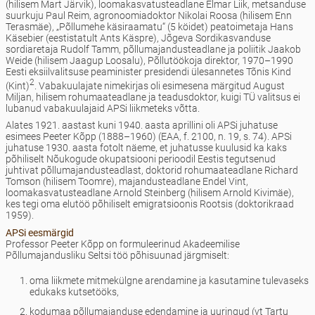
(hilisem Mart Järvik), loomakasvatusteadlane Elmar Liik, metsanduse
suurkuju Paul Reim, agronoomiadoktor Nikolai Roosa (hilisem Enn
Terasmäe), „Põllumehe käsiraamatu“ (5 köidet) peatoimetaja Hans
Käsebier (eestistatult Ants Käspre), Jõgeva Sordikasvanduse
sordiaretaja Rudolf Tamm, põllumajandusteadlane ja poliitik Jaakob
Weide (hilisem Jaagup Loosalu), Põllutöökoja direktor, 1970–1990
Eesti eksiilvalitsuse peaminister presidendi ülesannetes Tõnis Kind
2
(Kint)
. Vabakuulajate nimekirjas oli esimesena märgitud August
Miljan, hilisem rohumaateadlane ja teadusdoktor, kuigi TÜ valitsus ei
lubanud vabakuulajaid APSi liikmeteks võtta.
Alates 1921. aastast kuni 1940. aasta aprillini oli APSi juhatuse
esimees Peeter Kõpp (1888–1960) (EAA, f. 2100, n. 19, s. 74). APSi
juhatuse 1930. aasta fotolt näeme, et juhatusse kuulusid ka kaks
põhiliselt Nõukogude okupatsiooni perioodil Eestis tegutsenud
juhtivat põllumajandusteadlast, doktorid rohumaateadlane Richard
Tomson (hilisem Toomre), majandusteadlane Endel Vint,
loomakasvatusteadlane Arnold Steinberg (hilisem Arnold Kivimäe),
kes tegi oma elutöö põhiliselt emigratsioonis Rootsis (doktorikraad
1959).
APSi eesmärgid
Professor Peeter Kõpp on formuleerinud Akadeemilise
Põllumajandusliku Seltsi töö põhisuunad järgmiselt:
oma liikmete mitmekülgne arendamine ja kasutamine tulevaseks
edukaks kutsetööks,
kodumaa põllumajanduse edendamine ja uuringud (vt Tartu