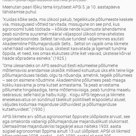
Meenutan paari lõiku tema kirjutisest APSi 5. ja 10. aastapäeva
tähistamise puhul.
“Kuidas kõike seda, mis ülikool pakub, tegelikkude põllumeeste keskele
viia, missuguseid võtteid tarvitada, missugune on see pind, kus
agronoomil tuleb töötada – kõikide nende küsimuste lahendamine
peab sündima suuremal määral väljaspool ülikooli omavahelistes
organisatsioonides. Sellest tarviduse tundest väljaminnes asutati
Akadeemiline Põllumajanduslik Selts... Seltsil on vajalik oma liikmete
vahel hääd vahekorda luua, üksteist kasvatada ja ligemalt tundma
õppida, et need, kes omas elukutses ühte iket veavad, üksteise kõrval
hääde sõpradena esineks.” (1925.)
“Oma ülesandeks on APS seadnud Eesti edumeelse põllumehe
mõtlemisviisi arendamise ükskõik milliseid kohustusi üks ehk teine liige
põllumajanduses täidab, olgu ta nõuandja, ametnik, tegelik põllumees
– see on esimene nõudmine. Akadeemiline põllumees peab maaga
kokku kasvama ja oma kutset armastama. Ta peab arvestama
põllumehe hingelaadiga, tema mõtlemisviisiga, peab tundma maaelu
iseärasusi, selle häid ja halbu külgi... Kogu APSi tegevus ja liikmete
enesekasvatus on sündinud täielikult poliitiliselt erapooletul alusel,
väljudes kodumaa majanduse üldhuvidest ja põllumajanduse
kutsehuvidest.” (1930.)
APSi liikmete arv sõltus agronoomiat õppivate üliõpilaste arvust, see
aga omakorda vabariigi põllumajanduse majanduslikust olukorrast.
Ülemaailmse majanduskriisi tagajärjel asus näiteks 1933. aasta
sügisel agronoomiat õppima ainult 13 uut üliõpilast. APSil oli liikmeid