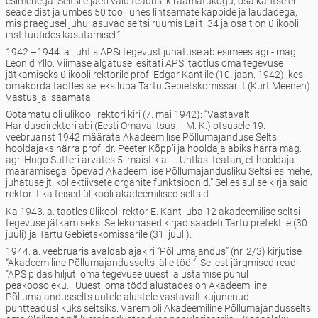
esimehega. Seltsile jäeti vaid teaduslik raamatukogu, osa kantselei
seadeldist ja umbes 50 tooli ühes lihtsamate kappide ja laudadega,
mis praegusel juhul asuvad seltsi ruumis Lai t. 34 ja osalt on ülikooli
instituutides kasutamisel.”
1942.–1944. a. juhtis APSi tegevust juhatuse abiesimees agr.- mag.
Leonid Yllo. Viimase algatusel esitati APSi taotlus oma tegevuse
jätkamiseks ülikooli rektorile prof. Edgar Kant’ile (10. jaan. 1942), kes
omakorda taotles selleks luba Tartu Gebietskomissarilt (Kurt Meenen).
Vastus jäi saamata.
Ootamatu oli ülikooli rektori kiri (7. mai 1942): “Vastavalt
Haridusdirektori abi (Eesti Omavalitsus – M. K.) otsusele 19.
veebruarist 1942 määrata Akadeemilise Põllumajanduse Seltsi
hooldajaks härra prof. dr. Peeter Kõpp’i ja hooldaja abiks härra mag.
agr. Hugo Sutteri arvates 5. maist k.a. ... Ühtlasi teatan, et hooldaja
määramisega lõpevad Akadeemilise Põllumajandusliku Seltsi esimehe,
juhatuse jt. kollektiivsete organite funktsioonid.” Sellesisulise kirja said
rektorilt ka teised ülikooli akadeemilised seltsid.
Ka 1943. a. taotles ülikooli rektor E. Kant luba 12 akadeemilise seltsi
tegevuse jätkamiseks. Sellekohased kirjad saadeti Tartu prefektile (30.
juuli) ja Tartu Gebietskomissarile (31. juuli).
1944. a. veebruaris avaldab ajakiri “Põllumajandus” (nr. 2/3) kirjutise
“Akadeemiline Põllumajandusselts jälle tööl”. Sellest järgmised read:
“APS pidas hiljuti oma tegevuse uuesti alustamise puhul
peakoosoleku... Uuesti oma tööd alustades on Akadeemiline
Põllumajandusselts uutele alustele vastavalt kujunenud
puhtteaduslikuks seltsiks. Varem oli Akadeemiline Põllumajandusselts