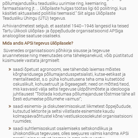
põllumajandusliku teadusliku uurimise ring, keemiaring,
farmaatsiaring jt. ... Üliõpilaste hulgas töötas ligi 60 poliitringi, kus
käsitleti aktuaalseid poliitilisi teemasid.” Siit algas Üliõpilaste
Teadusliku Ühingu (ÜTÜ) tegevus.
Arhiiviandmetest selgub, et aastatel 1940–1946 langesid ka teised
Tartu Ülikooli üliõpilas- ja õppejõudude organisatsioonid APSiga
analoogilise saatuse osaliseks.
Mida andis APSi tegevus üliõpilasele?
Süvenedes organisatsiooni põhikirja sisusse ja tegevuse
aruannetesse ning meenutades oma tähelepanekuid, võib püstitatud
küsimusele vastata järgmiselt:
saadi õpetust agronoomi, see tähendab laiemas mõistes
kõrgharidusega põllumajandusspetsialisti, kutse-eetikast ja
mentaliteedist, s.o. püha kohustusena teha oma kutsetööd
oskuslikult, kohusetruult ja õigeaegselt; need on mõtted/teod,
mis kasvasid välja seltsi tegevuse üldpõhimõtete ja ideoloogia
juhtlausest “Töötada kodumaa põllumajanduse tõstmise tähe all
Eesti edumeelse põllumehe vaimus!”;
saadi esinemis- ja diskuteerimisoskust liikmetest õppejõudude,
kutsutud lektorite ja seltsi vilistlaste esinemiste kaudu
kolmapäevaõhtustel kõne/vestluskoosolekutel organisatsiooni
ruumides;
saadi suhtlemisoskust osalemiseks seltskondlikus ja
ühiskondlikus tegevuses, olles seejuures valmis kandma APSi