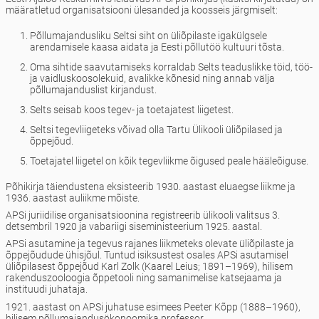
määratletud organisatsiooni ülesanded ja koosseis järgmiselt:
Põllumajandusliku Seltsi siht on üliõpilaste igakülgsele
arendamisele kaasa aidata ja Eesti põllutöö kultuuri tõsta.
Oma sihtide saavutamiseks korraldab Selts teaduslikke töid, töö-
ja vaidluskoosolekuid, avalikke kõnesid ning annab välja
põllumajanduslist kirjandust.
Selts seisab koos tegev- ja toetajatest liigetest.
Seltsi tegevliigeteks võivad olla Tartu Ülikooli üliõpilased ja
õppejõud.
Toetajatel liigetel on kõik tegevliikme õigused peale hääleõiguse.
Põhikirja täiendustena eksisteerib 1930. aastast eluaegse liikme ja
1936. aastast auliikme mõiste.
APSi juriidilise organisatsioonina registreerib ülikooli valitsus 3.
detsembril 1920 ja vabariigi siseministeerium 1925. aastal.
APSi asutamine ja tegevus rajanes liikmeteks olevate üliõpilaste ja
õppejõudude ühisjõul. Tuntud isiksustest osales APSi asutamisel
üliõpilasest õppejõud Karl Zolk (Kaarel Leius; 1891–1969), hilisem
rakendus­zooloogia õppetooli ning samanimelise katsejaama ja
instituudi juhataja.
1921. aastast on APSi juhatuse esimees Peeter Kõpp (1888–1960),
hilisem põllumajandusökonoomika professor.