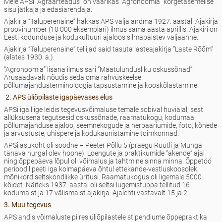
Meie APSi “Agraarteadus” on väärikas “Agronoomia” kõrgetasemelise
sisu jätkaja ja edasiarendaja.
Ajakirja “Taluperenaine” hakkas APS välja andma 1927. aastal. Ajakirja
proovinumber (10 000 eksemplari) ilmus sama aasta aprillis. Ajakiri on
Eesti kodunduse ja kodukultuuri ajaloos silmapaistev väljaanne.
Ajakirja “Taluperenaine” tellijad said tasuta lasteajakirja “Laste Rõõm”
(alates 1930. a.).
“Agronoomia” lisana ilmus sari “Maatulundusliku oskussõnad”.
Arusaadavalt nõudis seda oma rahvus­keelse
põllumajandusterminoloogia täpsustamine ja kooskõlastamine.
2. APS üliõpilaste igapäevases elus
APSi iga liige leidis tegevusvõimaluse temale sobival huvialal, sest
allüksusena tegutsesid oskussõnade, raamatukogu, kodumaa
põllumajanduse ajaloo, seemnekogude ja herbaariumide, foto, kõnede
ja arvustuste, ühispere ja kodukaunistamine toimkonnad.
APSi asukoht oli soodne – Peeter Põllu 5 (praegu Rüütli ja Munga
tänava nurgal olev hoone). Loengute ja praktikumide “akende” ajal
ning õppepäeva lõpul oli võimalus ja tahtmine sinna minna. Õppetöö
perioodil peeti iga kolmapäeva õhtul ettekande-vestluskoosolek,
mõnikord seltskondlikke üritusi. Raamatukogus oli ligemale 5000
köidet. Näiteks 1937. aastal oli seltsi lugemistuppa tellitud 16
kodumaist ja 17 välismaist ajakirja. Ajalehti vastavalt 15 ja 2.
3. Muu tegevus
APS andis võimaluste piires üliõpilastele stipendiume õppepraktika