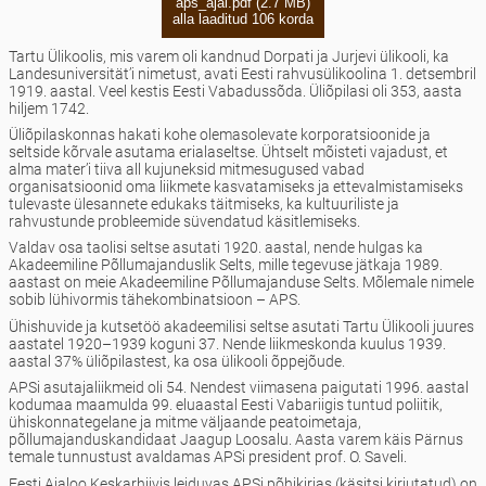
aps_ajal.pdf (2.7 MB)
alla laaditud 106 korda
Tartu Ülikoolis, mis varem oli kandnud Dorpati ja Jurjevi ülikooli, ka
Landesuniversität’i nimetust, avati Eesti rahvusülikoolina 1. detsembril
1919. aastal. Veel kestis Eesti Vabadussõda. Üliõpilasi oli 353, aasta
hiljem 1742.
Üliõpilaskonnas hakati kohe olemasolevate korporatsioonide ja
seltside kõrvale asutama erialaseltse. Ühtselt mõisteti vajadust, et
alma mater’i tiiva all kujuneksid mitmesugused vabad
organisatsioonid oma liikmete kasvatamiseks ja ettevalmistamiseks
tulevaste ülesannete edukaks täitmiseks, ka kultuuriliste ja
rahvustunde probleemide süvendatud käsitlemiseks.
Valdav osa taolisi seltse asutati 1920. aastal, nende hulgas ka
Akadeemiline Põllumajanduslik Selts, mille tegevuse jätkaja 1989.
aastast on meie Akadeemiline Põllumajanduse Selts. Mõlemale nimele
sobib lühivormis tähekombinatsioon – APS.
Ühishuvide ja kutsetöö akadeemilisi seltse asutati Tartu Ülikooli juures
aastatel 1920–1939 koguni 37. Nende liikmeskonda kuulus 1939.
aastal 37% üliõpilastest, ka osa ülikooli õppejõude.
APSi asutajaliikmeid oli 54. Nendest viimasena paigutati 1996. aastal
kodumaa maamulda 99. eluaastal Eesti Vabariigis tuntud poliitik,
ühiskonnategelane ja mitme väljaande peatoimetaja,
põllumajanduskandidaat Jaagup Loosalu. Aasta varem käis Pärnus
temale tunnustust avaldamas APSi president prof. O. Saveli.
Eesti Ajaloo Keskarhiivis leiduvas APSi põhikirjas (käsitsi kirjutatud) on