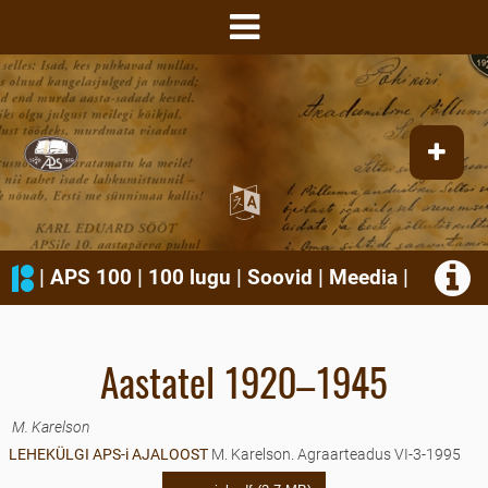
|
APS 100
|
100 lugu
|
Soovid
|
Meedia
|
Aastatel 1920–1945
M. Karelson
LEHEKÜLGI APS-i AJALOOST
M. Karelson. Agraarteadus VI-3-1995