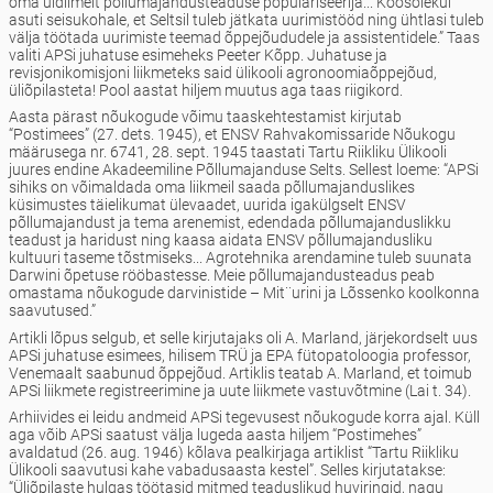
oma üldilmelt põllumajandusteaduse populariseerija... Koosolekul
asuti seisukohale, et Seltsil tuleb jätkata uurimistööd ning ühtlasi tuleb
välja töötada uurimiste teemad õppejõududele ja assistentidele.” Taas
valiti APSi juhatuse esimeheks Peeter Kõpp. Juhatuse ja
revisjonikomisjoni liikmeteks said ülikooli agronoomiaõppejõud,
üliõpilasteta! Pool aastat hiljem muutus aga taas riigikord.
Aasta pärast nõukogude võimu taaskehtestamist kirjutab
“Postimees” (27. dets. 1945), et ENSV Rahvakomissaride Nõukogu
määrusega nr. 6741, 28. sept. 1945 taastati Tartu Riikliku Ülikooli
juures endine Akadeemiline Põllumajanduse Selts. Sellest loeme: “APSi
sihiks on võimaldada oma liikmeil saada põllu­majanduslikes
küsimustes täielikumat ülevaadet, uurida igakülgselt ENSV
põllumajandust ja tema arenemist, edendada põllumajanduslikku
teadust ja haridust ning kaasa aidata ENSV põllumajandusliku
kultuuri taseme tõstmiseks... Agrotehnika arendamine tuleb suunata
Darwini õpetuse rööbastesse. Meie põllumajandusteadus peab
omastama nõukogude darvinistide – Mit¨urini ja Lõssenko koolkonna
saavutused.”
Artikli lõpus selgub, et selle kirjutajaks oli A. Marland, järjekordselt uus
APSi juhatuse esimees, hilisem TRÜ ja EPA fütopatoloogia professor,
Venemaalt saabunud õppejõud. Artiklis teatab A. Marland, et toimub
APSi liikmete registreerimine ja uute liikmete vastuvõtmine (Lai t. 34).
Arhiivides ei leidu andmeid APSi tegevusest nõukogude korra ajal. Küll
aga võib APSi saatust välja lugeda aasta hiljem “Postimehes”
avaldatud (26. aug. 1946) kõlava pealkirjaga artiklist “Tartu Riikliku
Ülikooli saavutusi kahe vabadusaasta kestel”. Selles kirjutatakse:
“Üliõpilaste hulgas töötasid mitmed teaduslikud huviringid, nagu