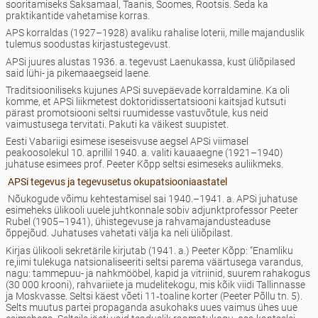
sooritamiseks Saksamaal, Taanis, Soomes, Rootsis. Seda ka
praktikantide vahetamise korras.
APS korraldas (1927–1928) avaliku rahalise loterii, mille majanduslik
tulemus soodustas kirjastustegevust.
APSi juures alustas 1936. a. tegevust Laenukassa, kust üliõpilased
said lühi- ja pikemaaegseid laene.
Traditsiooniliseks kujunes APSi suvepäevade korraldamine. Ka oli
komme, et APSi liikmetest doktoridissertatsiooni kaitsjad kutsuti
pärast promotsiooni seltsi ruumidesse vastuvõtule, kus neid
vaimustusega tervitati. Pakuti ka väikest suupistet.
Eesti Vabariigi esimese iseseisvuse aegsel APSi viimasel
peakoosolekul 10. aprillil 1940. a. valiti kaua­aegne (1921–1940)
juhatuse esimees prof. Peeter Kõpp seltsi esimeseks auliikmeks.
APSi tegevus ja tegevusetus okupatsiooniaastatel
Nõukogude võimu kehtestamisel sai 1940.–1941. a. APSi juhatuse
esimeheks ülikooli uuele juhtkonnale sobiv adjunktprofessor Peeter
Rubel (1905–1941), ühistegevuse ja rahvamajandusteaduse
õppejõud. Juhatuses vahetati välja ka neli üliõpilast.
Kirjas ülikooli sekretärile kirjutab (1941. a.) Peeter Kõpp: “Enamliku
re¸iimi tulekuga natsionaliseeriti seltsi parema väärtusega varandus,
nagu: tammepuu- ja nahkmööbel, kapid ja vitriinid, suurem rahakogus
(30 000 krooni), rahvariiete ja mudelitekogu, mis kõik viidi Tallinnasse
ja Moskvasse. Seltsi käest võeti 11‑toaline korter (Peeter Põllu tn. 5).
Selts muutus partei propaganda asukohaks uues vaimus ühes uue