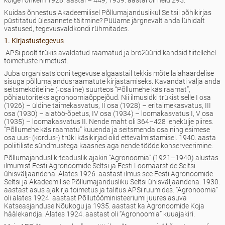
kõige rohkem 1928. aastal – 449, 1939. aastal oli neid 295.
Kuidas õnnestus Akadeemilisel Põllumajanduslikul Seltsil põhikirjas
püstitatud ülesannete täitmine? Püüame järgnevalt anda lühidalt
vastused, tegevusvaldkondi rühmitades.
1. Kirjastustegevus
APSi poolt trükis avaldatud raamatud ja brožüürid kandsid tiitellehel
toimetuste nimetust.
Juba organisatsiooni tegevuse algaastail tekkis mõte laiahaardelise
sisuga põllumajandusraamatute kirjastamiseks. Kavandati välja anda
seitsmeköiteline (‑osaline) suurteos “Põllumehe käsiraamat”,
põhiautoriteks agronoomiaõppejõud. Nii ilmusidki trükist selle I osa
(1926) – üldine taimekasvatus, II osa (1928) – eritaimekasvatus, III
osa (1930) – aiatöö-õpetus, IV osa (1934) – loomakasvatus I, V osa
(1935) – loomakasvatus II. Nende maht oli 364–428 lehekülje piires.
“Põllumehe käsiraamatu” kuuenda ja seitsmenda osa ning esimese
osa uus- (kordus-) trüki käsikirjad olid ettevalmistamisel. 1940. aasta
poliitiliste sündmustega kaasnes aga nende tööde konserveerimine.
Põllumajanduslik-teaduslik ajakiri “Agronoomia” (1921–1940) alustas
ilmumist Eesti Agronoomide Seltsi ja Eesti Loomaarstide Seltsi
ühisväljaandena. Alates 1926. aastast ilmus see Eesti Agronoomide
Seltsi ja Akadeemilise Põllumajandusliku Seltsi ühisväljaandena. 1930.
aastast asus ajakirja toimetus ja talitus APSi ruumides. “Agronoomia”
oli alates 1924. aastast Põllutööministeeriumi juures asuva
Katseasjanduse Nõukogu ja 1935. aastast ka Agronoomide Koja
häälekandja. Alates 1924. aastast oli “Agronoomia” kuuajakiri.