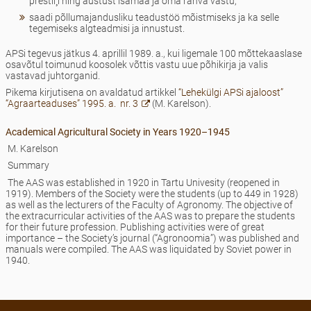
prestii¸i ning austust isamaa ja oma rahva vastu;
saadi põllumajandusliku teadustöö mõistmiseks ja ka selle
tegemiseks algteadmisi ja innustust.
APSi tegevus jätkus 4. aprillil 1989. a., kui ligemale 100 mõttekaaslase
osavõtul toimunud koosolek võttis vastu uue põhikirja ja valis
vastavad juhtorganid.
Pikema kirjutisena on avaldatud artikkel
“Lehekülgi APSi ajaloost”
“Agraarteaduses” 1995. a. nr. 3
(M. Karelson).
Academical Agricultural Society in Years 1920–1945
M. Karelson
Summary
The AAS was established in 1920 in Tartu Univesity (reopened in
1919). Members of the Society were the students (up to 449 in 1928)
as well as the lecturers of the Faculty of Agronomy. The objective of
the extracurricular activities of the AAS was to prepare the students
for their future profession. Publishing activities were of great
importance – the Society’s journal (“Agronoomia”) was published and
manuals were compiled. The AAS was liquidated by Soviet power in
1940.