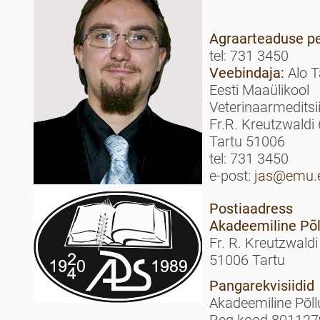
Agraarteaduse
pe
tel: 731 3450
Veebindaja:
Alo T
Eesti Maaülikool
Veterinaarmeditsi
Fr.R. Kreutzwaldi
Tartu 51006
tel: 731 3450
e-post:
jas@emu.
Postiaadress
Akadeemiline Põ
Fr. R. Kreutzwaldi
51006 Tartu
Pangarekvisiidid
Akadeemiline Põl