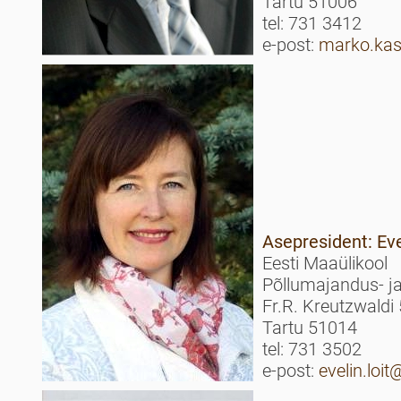
Tartu 51006
tel: 731 3412
e-post:
marko.ka
Asepresident: Eve
Eesti Maaülikool
Põllumajandus- ja
Fr.R. Kreutzwaldi 
Tartu 51014
tel: 731 3502
e-post:
evelin.loi