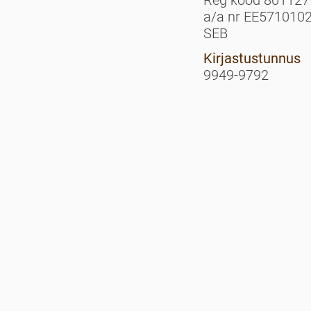
Reg kood 801127
a/a nr EE571010
SEB
Kirjastustunnus
9949-9792